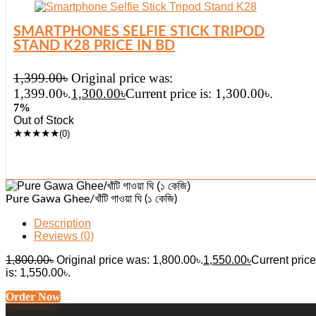
SMARTPHONES SELFIE STICK TRIPOD
STAND K28 PRICE IN BD
1,399.00
৳
Original price was:
1,399.00৳.
1,300.00
৳
Current price is: 1,300.00৳.
7%
Out of Stock
★
★
★
★
★
(0)
Pure Gawa Ghee/খাঁটি গাওয়া ঘি (১ কেজি)
Description
Reviews (0)
1,800.00
৳
Original price was: 1,800.00৳.
1,550.00
৳
Current price
is: 1,550.00৳.
Order Now