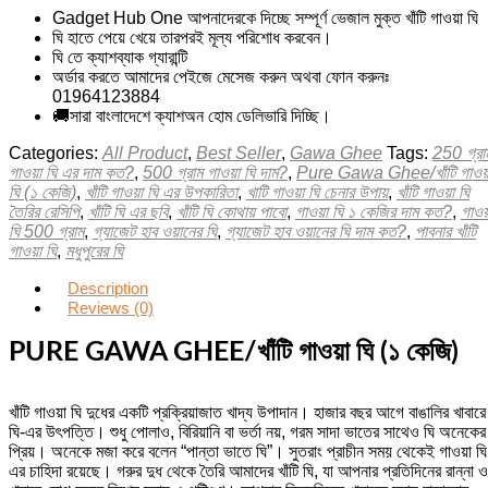
Gadget Hub One আপনাদেরকে দিচ্ছে সম্পূর্ণ ভেজাল মুক্ত খাঁটি গাওয়া ঘি
ঘি হাতে পেয়ে খেয়ে তারপরই মূল্য পরিশোধ করবেন।
ঘি তে ক্যাশব্যাক গ্যারান্টি
অর্ডার করতে আমাদের পেইজে মেসেজ করুন অথবা ফোন করুনঃ
01964123884
🚚সারা বাংলাদেশে ক্যাশঅন হোম ডেলিভারি দিচ্ছি।
Categories:
All Product
,
Best Seller
,
Gawa Ghee
Tags:
250 গ্রা
গাওয়া ঘি এর দাম কত?
,
500 গ্রাম গাওয়া ঘি দাম?
,
Pure Gawa Ghee/খাঁটি গাওয়
ঘি (১ কেজি)
,
খাঁটি গাওয়া ঘি এর উপকারিতা
,
খাটি গাওয়া ঘি চেনার উপায়
,
খাঁটি গাওয়া ঘি
তৈরির রেসিপি
,
খাঁটি ঘি এর ছবি
,
খাঁটি ঘি কোথায় পাবো
,
গাওয়া ঘি ১ কেজির দাম কত?
,
গাওয়
ঘি 500 গ্রাম
,
গ্যাজেট হাব ওয়ানের ঘি
,
গ্যাজেট হাব ওয়ানের ঘি দাম কত?
,
পাবনার খাঁটি
গাওয়া ঘি
,
মধুপুরের ঘি
Description
Reviews (0)
PURE GAWA GHEE/খাঁটি গাওয়া ঘি (১ কেজি)
খাঁটি গাওয়া ঘি দুধের একটি প্রক্রিয়াজাত খাদ্য উপাদান। হাজার বছর আগে বাঙালির খাবারে
ঘি-এর উৎপত্তি। শুধু পোলাও, বিরিয়ানি বা ভর্তা নয়, গরম সাদা ভাতের সাথেও ঘি অনেকের
প্রিয়। অনেকে মজা করে বলেন “পান্তা ভাতে ঘি”। সুতরাং প্রাচীন সময় থেকেই গাওয়া ঘি
এর চাহিদা রয়েছে। গরুর দুধ থেকে তৈরি আমাদের খাঁটি ঘি, যা আপনার প্রতিদিনের রান্না ও