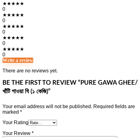
★
★
★
★
★
0
★
★
★
★
★
0
★
★
★
★
★
0
★
★
★
★
★
0
★
★
★
★
★
0
Write a review
There are no reviews yet.
BE THE FIRST TO REVIEW “PURE GAWA GHEE/
খাঁটি গাওয়া ঘি (১ কেজি)”
Your email address will not be published.
Required fields are
marked
*
Your Rating
Your Review
*