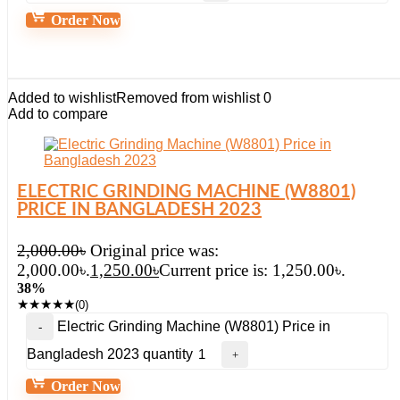
Order Now
Added to wishlist
Removed from wishlist
0
Add to compare
ELECTRIC GRINDING MACHINE (W8801)
PRICE IN BANGLADESH 2023
2,000.00
৳
Original price was:
2,000.00৳.
1,250.00
৳
Current price is: 1,250.00৳.
38%
★
★
★
★
★
(0)
Electric Grinding Machine (W8801) Price in
Bangladesh 2023 quantity
Order Now