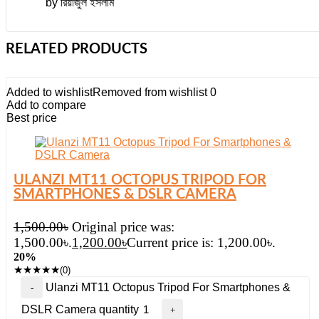
by রিয়াজুল ইসলাম
RELATED PRODUCTS
Added to wishlist
Removed from wishlist
0
Add to compare
Best price
ULANZI MT11 OCTOPUS TRIPOD FOR
SMARTPHONES & DSLR CAMERA
1,500.00
৳
Original price was:
1,500.00৳.
1,200.00
৳
Current price is: 1,200.00৳.
20%
★
★
★
★
★
(0)
Ulanzi MT11 Octopus Tripod For Smartphones &
DSLR Camera quantity