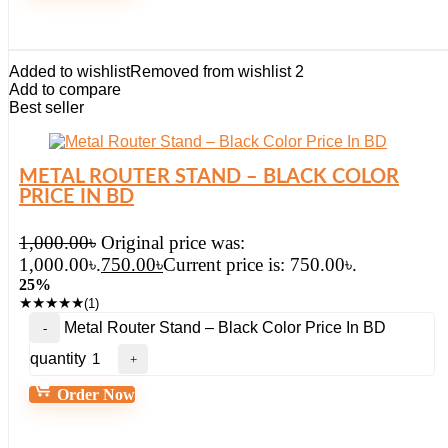
Added to wishlist
Removed from wishlist
2
Add to compare
Best seller
METAL ROUTER STAND – BLACK COLOR
PRICE IN BD
1,000.00
৳
Original price was:
1,000.00৳.
750.00
৳
Current price is: 750.00৳.
25%
★
★
★
★
★
(1)
Metal Router Stand – Black Color Price In BD
quantity
Order Now