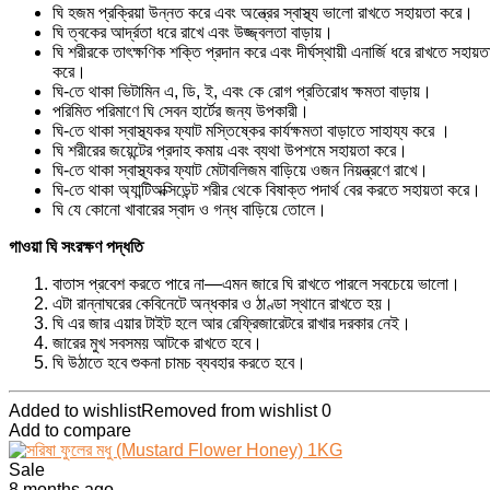
ঘি হজম প্রক্রিয়া উন্নত করে এবং অন্ত্রের স্বাস্থ্য ভালো রাখতে সহায়তা করে।
ঘি ত্বকের আর্দ্রতা ধরে রাখে এবং উজ্জ্বলতা বাড়ায়।
ঘি শরীরকে তাৎক্ষণিক শক্তি প্রদান করে এবং দীর্ঘস্থায়ী এনার্জি ধরে রাখতে সহায়ত
করে।
ঘি-তে থাকা ভিটামিন এ, ডি, ই, এবং কে রোগ প্রতিরোধ ক্ষমতা বাড়ায়।
পরিমিত পরিমাণে ঘি সেবন হার্টের জন্য উপকারী।
ঘি-তে থাকা স্বাস্থ্যকর ফ্যাট মস্তিষ্কের কার্যক্ষমতা বাড়াতে সাহায্য করে ।
ঘি শরীরের জয়েন্টের প্রদাহ কমায় এবং ব্যথা উপশমে সহায়তা করে।
ঘি-তে থাকা স্বাস্থ্যকর ফ্যাট মেটাবলিজম বাড়িয়ে ওজন নিয়ন্ত্রণে রাখে।
ঘি-তে থাকা অ্যান্টিঅক্সিডেন্ট শরীর থেকে বিষাক্ত পদার্থ বের করতে সহায়তা করে।
ঘি যে কোনো খাবারের স্বাদ ও গন্ধ বাড়িয়ে তোলে।
গাওয়া ঘি সংরক্ষণ পদ্ধতি
বাতাস প্রবেশ করতে পারে না—এমন জারে ঘি রাখতে পারলে সবচেয়ে ভালো।
এটা রান্নাঘরের কেবিনেটে অন্ধকার ও ঠাণ্ডা স্থানে রাখতে হয়।
ঘি এর জার এয়ার টাইট হলে আর রেফ্রিজারেটরে রাখার দরকার নেই।
জারের মুখ সবসময় আটকে রাখতে হবে।
ঘি উঠাতে হবে শুকনা চামচ ব্যবহার করতে হবে।
Added to wishlist
Removed from wishlist
0
Add to compare
Sale
8 months ago