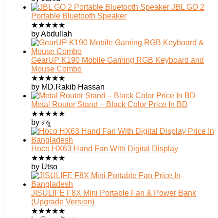
JBL GO 2
Portable Bluetooth Speaker
★
★
★
★
★
by Abdullah
GearUP K190 Mobile Gaming RGB Keyboard and
Mouse Combo
★
★
★
★
★
by MD.Rakib Hassan
Metal Router Stand – Black Color Price In BD
★
★
★
★
★
by রাজু
Hoco HX63 Hand Fan With Digital Display
★
★
★
★
★
by Utso
JISULIFE F8X Mini Portable Fan & Power Bank
(Upgrade Version)
★
★
★
★
★