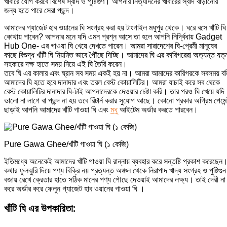
খাবারে যোগ করবে বিশেষ স্বাদ ও পুষ্টিগুণ। আপনার নিত্যদিনের খাবারের স্বাদ বাড়ানোর
জন্য হতে পারে সেরা পছন্দ।
আমাদের গ্যাজেট হাব ওয়ানের ঘি সংগ্রহ করা হয় টাংগাইল মধুপুর থেকে। ঘরে বসে খাঁটি ঘি
কোথায় পাবেন? আপনার মনে যদি এমন প্রশ্ন আসে তা হলে আপনি নির্দ্বিধায় Gadget
Hub One- এর গাওয়া ঘি খেয়ে দেখতে পারেন। আমরা সারাদেশের ঘি-প্রেমী মানুষের
কাছে বিশুদ্ধ খাঁটি ঘি নিয়মিত ভাবে পৈৗঁছে দিচ্ছি। আমাদের ঘি এর কারিগরেরা অত্যন্ত যত্
সহকারে দক্ষ হাতে সময় নিয়ে এই ঘি তৈরি করেন।
তবে ঘি এর কালার এবং ঘ্রান সব সময় একই হয় না। আমরা আমাদের কারিগরকে সবসময় বল
আমাদের ঘি হতে হবে দানাদার এবং তরল বেস্ট কোয়ালিটির। আমরা যাচাই করে সব থেকে
বেস্ট কোয়ালিটির দানাদার ঘি-টাই আপনাদেরকে দেওয়ার চেষ্টা করি। তার পরও ঘি খেয়ে যদি
ভালো না লাগে বা পছন্দ না হয় তবে রিটার্ন করার সুযোগ আছে। কোনো প্রকার অগ্রিম পেমেন্
ছাড়াই আপনি আমাদের খাঁটি গাওয়া ঘি এবং
মধু
আইটেম অর্ডার করতে পারবেন।
Pure Gawa Ghee/খাঁটি গাওয়া ঘি (১ কেজি)
ইতিমধ্যে অনেকেই আমাদের খাঁটি গাওয়া ঘি রান্নায় ব্যবহার করে সন্তষ্টি প্রকাশ করেছেন
কথার ফুলঝুরি দিয়ে পণ্য বিক্রি নয় প্রত্যন্ত অঞ্চল থেকে নিরাপাদ খাদ্য সংগ্রহ ও পুষ্টিগুন
বজায় রেখে ক্রেতার হাতে সঠিক মানের পণ্য পৌছে দেওয়াই আমাদের লক্ষ্য। তাই দেরী না
করে অর্ডার করে ফেলুন গ্যাজেট হাব ওয়ানের গাওয়া ঘি ।
খাঁটি ঘি এর উপকারিতা: