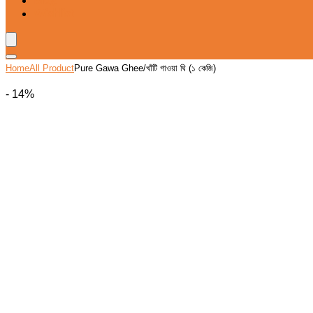
Blog
Wishlist
Home
All Product
Pure Gawa Ghee/খাঁটি গাওয়া ঘি (১ কেজি)
- 14%