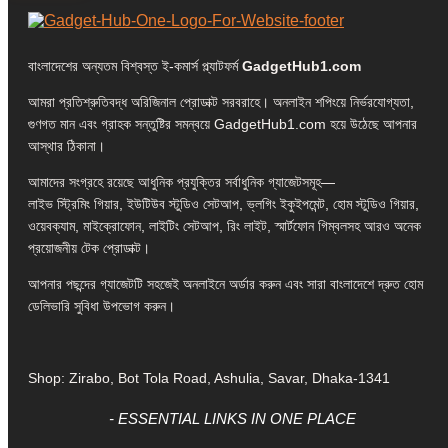
বাংলাদেশের অন্যতম বিশ্বস্ত ই-কমার্স প্ল্যাটফর্ম
GadgetHub1.com
আমরা প্রতিশ্রুতিবদ্ধ অরিজিনাল প্রোডাক্ট সরবরাহে। অনলাইন শপিংয়ে নির্ভরযোগ্যতা,
গুণগত মান এবং গ্রাহক সন্তুষ্টির সমন্বয়ে GadgetHub1.com হয়ে উঠেছে আপনার
আস্থার ঠিকানা।
আমাদের সংগ্রহে রয়েছে আধুনিক প্রযুক্তির সর্বাধুনিক গ্যাজেটসমূহ—
লাইভ স্ট্রিমিং গিয়ার, ইউটিউব স্টুডিও সেটআপ, ভ্লগিং ইকুইপমেন্ট, হোম স্টুডিও গিয়ার,
ওয়েবক্যাম, মাইক্রোফোন, লাইটিং সেটআপ, রিং লাইট, স্মার্টফোন গিম্বলসহ আরও অনেক
প্রয়োজনীয় টেক প্রোডাক্ট।
আপনার পছন্দের গ্যাজেটটি সহজেই অনলাইনে অর্ডার করুন এবং সারা বাংলাদেশে দ্রুত হোম
ডেলিভারি সুবিধা উপভোগ করুন।
Shop: Zirabo, Bot Tola Road, Ashulia, Savar, Dhaka-1341
- ESSENTIAL LINKS IN ONE PLACE