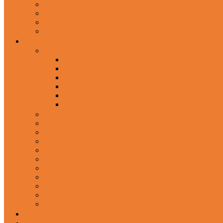
In-Ear Headphone
Wired Headphones
Over-Ear Headphones
Sports Headphone
Home Appliances
Mobile Accessories
Memory Cards
Mobile Holder & Mounts
Power Bank
Selfie Stick & Monopods
Outdoors & Sports
Phone Accessories
Rechargeable Fan
Router
Kitchen Hood
Rice Cookers
Blender, Mixer & Grinder
Coffee Maker Machines
Curry Cooker
Electric kettle
Fryer
Frypan/Tawa
Juicer
Login/Register