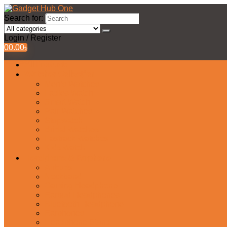
Search for:
Login / Register
0
0.00
৳
All Products
Watches Collection
Men’s Watches
Ladies Watch
Smart Watch
Pair Watches
Stopwatch
Bridal Watches
Fastrack Watches
Kids Watch
Headphone & Earphone
Airbuds
Neckband
Gaming Headphone
Earbud Headphones
Bluetooth Headphone
Earphones
Headphone Stand