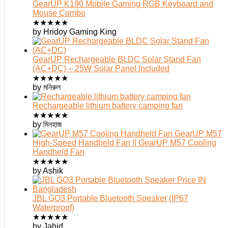
GearUP K190 Mobile Gaming RGB Keyboard and
Mouse Combo
★
★
★
★
★
by Hridoy Gaming King
GearUP Rechargeable BLDC Solar Stand Fan
(AC+DC) – 25W Solar Panel Included
★
★
★
★
★
by মনিরুল
Rechargeable lithium battery camping fan
★
★
★
★
★
by মিনহাজ
GearUP M57
High-Speed Handheld Fan || GearUP M57 Cooling
Handheld Fan
★
★
★
★
★
by Ashik
JBL GO3 Portable Bluetooth Speaker (IP67
Waterproof)
★
★
★
★
★
by Jahid