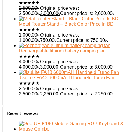
★
★
★
★
★
2,500.00
৳
Original price was:
2,500.00৳.
2,000.00
৳
Current price is: 2,000.00৳.
Metal Router Stand – Black Color Price In BD
★
★
★
★
★
1,000.00
৳
Original price was:
1,000.00৳.
750.00
৳
Current price is: 750.00৳.
Rechargeable lithium battery camping fan
★
★
★
★
★
4,000.00
৳
Original price was:
4,000.00৳.
3,000.00
৳
Current price is: 3,000.00৳.
JisuLife FA43 6000mAH Handheld Turbo Fan
★
★
★
★
★
2,500.00
৳
Original price was:
2,500.00৳.
2,250.00
৳
Current price is: 2,250.00৳.
Recent reviews