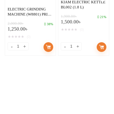
KIAM ELECTRIC KETTLE
BL002 (1.8 L)
ELECTRIC GRINDING
MACHINE (W8801) PRICE
1,900.00
৳
21%
IN BANGLADESH 2023
1,500.00
৳
2,000.00
৳
38%
1,250.00
৳
★
★
★
★
★
(0)
★
★
★
★
★
(0)