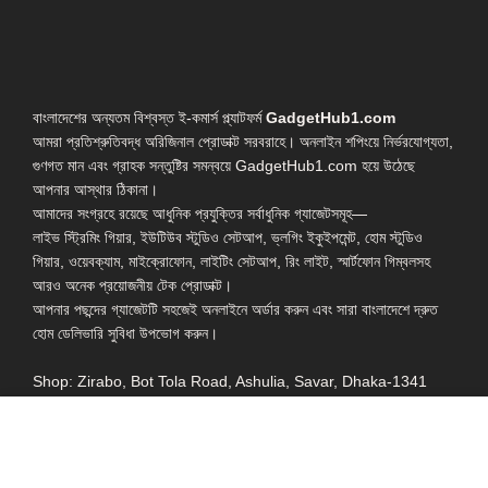
বাংলাদেশের অন্যতম বিশ্বস্ত ই-কমার্স প্ল্যাটফর্ম
GadgetHub1.com
আমরা প্রতিশ্রুতিবদ্ধ অরিজিনাল প্রোডাক্ট সরবরাহে। অনলাইন শপিংয়ে নির্ভরযোগ্যতা,
গুণগত মান এবং গ্রাহক সন্তুষ্টির সমন্বয়ে GadgetHub1.com হয়ে উঠেছে
আপনার আস্থার ঠিকানা।
আমাদের সংগ্রহে রয়েছে আধুনিক প্রযুক্তির সর্বাধুনিক গ্যাজেটসমূহ—
লাইভ স্ট্রিমিং গিয়ার, ইউটিউব স্টুডিও সেটআপ, ভ্লগিং ইকুইপমেন্ট, হোম স্টুডিও
গিয়ার, ওয়েবক্যাম, মাইক্রোফোন, লাইটিং সেটআপ, রিং লাইট, স্মার্টফোন গিম্বলসহ
আরও অনেক প্রয়োজনীয় টেক প্রোডাক্ট।
আপনার পছন্দের গ্যাজেটটি সহজেই অনলাইনে অর্ডার করুন এবং সারা বাংলাদেশে দ্রুত
হোম ডেলিভারি সুবিধা উপভোগ করুন।
Shop: Zirabo, Bot Tola Road, Ashulia, Savar, Dhaka-1341
- ESSENTIAL LINKS IN ONE PLACE