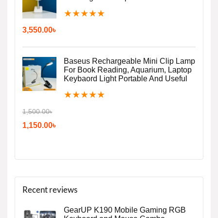
★
★
★
★
★
3,550.00
৳
Baseus Rechargeable Mini Clip Lamp
For Book Reading, Aquarium, Laptop
Keybaord Light Portable And Useful
★
★
★
★
★
1,500.00
৳
1,150.00
৳
Recent reviews
GearUP K190 Mobile Gaming RGB