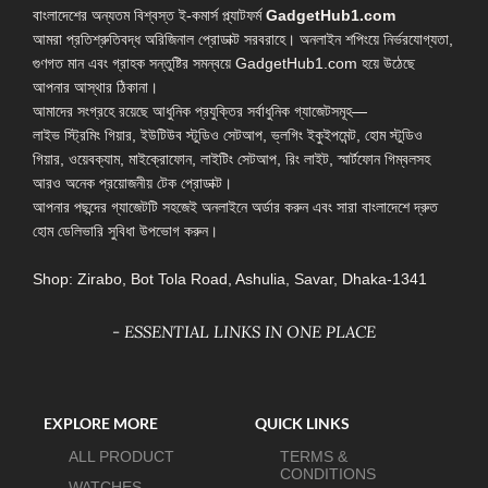
বাংলাদেশের অন্যতম বিশ্বস্ত ই-কমার্স প্ল্যাটফর্ম
GadgetHub1.com
আমরা প্রতিশ্রুতিবদ্ধ অরিজিনাল প্রোডাক্ট সরবরাহে। অনলাইন শপিংয়ে নির্ভরযোগ্যতা,
গুণগত মান এবং গ্রাহক সন্তুষ্টির সমন্বয়ে GadgetHub1.com হয়ে উঠেছে
আপনার আস্থার ঠিকানা।
আমাদের সংগ্রহে রয়েছে আধুনিক প্রযুক্তির সর্বাধুনিক গ্যাজেটসমূহ—
লাইভ স্ট্রিমিং গিয়ার, ইউটিউব স্টুডিও সেটআপ, ভ্লগিং ইকুইপমেন্ট, হোম স্টুডিও
গিয়ার, ওয়েবক্যাম, মাইক্রোফোন, লাইটিং সেটআপ, রিং লাইট, স্মার্টফোন গিম্বলসহ
আরও অনেক প্রয়োজনীয় টেক প্রোডাক্ট।
আপনার পছন্দের গ্যাজেটটি সহজেই অনলাইনে অর্ডার করুন এবং সারা বাংলাদেশে দ্রুত
হোম ডেলিভারি সুবিধা উপভোগ করুন।
Shop: Zirabo, Bot Tola Road, Ashulia, Savar, Dhaka-1341
- ESSENTIAL LINKS IN ONE PLACE
EXPLORE MORE
QUICK LINKS
ALL PRODUCT
TERMS &
CONDITIONS
WATCHES