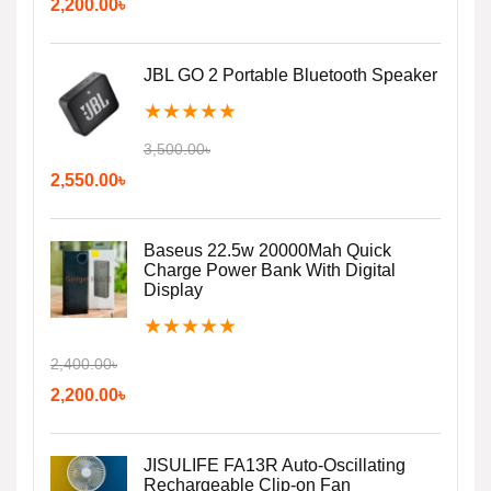
2,200.00
৳
JBL GO 2 Portable Bluetooth Speaker
★
★
★
★
★
3,500.00
৳
2,550.00
৳
Baseus 22.5w 20000Mah Quick
Charge Power Bank With Digital
Display
★
★
★
★
★
2,400.00
৳
2,200.00
৳
JISULIFE FA13R Auto-Oscillating
Rechargeable Clip-on Fan