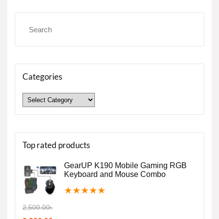
Categories
Top rated products
GearUP K190 Mobile Gaming RGB
Keyboard and Mouse Combo
★
★
★
★
★
2,500.00
৳