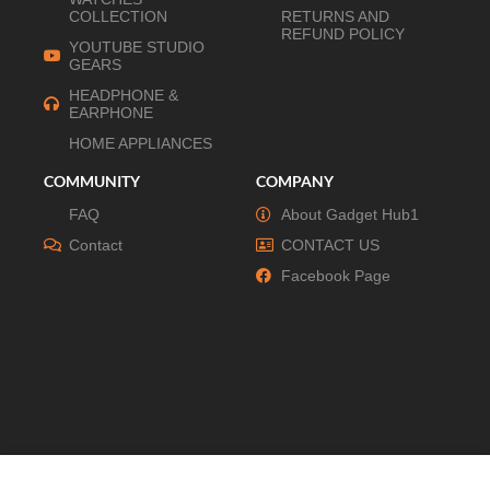
COLLECTION
RETURNS AND
REFUND POLICY
YOUTUBE STUDIO
GEARS
HEADPHONE &
EARPHONE
HOME APPLIANCES
COMMUNITY
COMPANY
FAQ
About Gadget Hub1
Contact
CONTACT US
Facebook Page