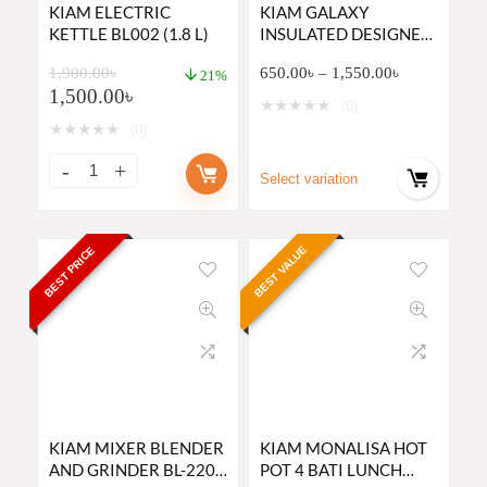
KIAM ELECTRIC
KIAM GALAXY
KETTLE BL002 (1.8 L)
INSULATED DESIGNER
STAINLESS STEEL
1,900.00
৳
650.00
৳
–
1,550.00
৳
FOOD HOTPOT
21%
1,500.00
৳
★
★
★
★
★
(0)
★
★
★
★
★
(0)
Select variation
BEST VALUE
BEST PRICE
KIAM MIXER BLENDER
KIAM MONALISA HOT
AND GRINDER BL-2200
POT 4 BATI LUNCH