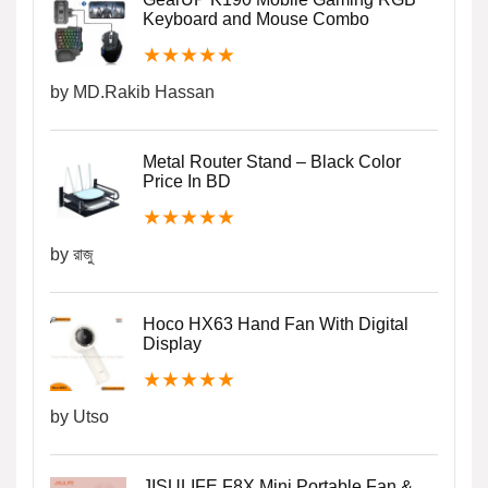
Keyboard and Mouse Combo
★
★
★
★
★
by MD.Rakib Hassan
Metal Router Stand – Black Color
Price In BD
★
★
★
★
★
by রাজু
Hoco HX63 Hand Fan With Digital
Display
★
★
★
★
★
by Utso
JISULIFE F8X Mini Portable Fan &