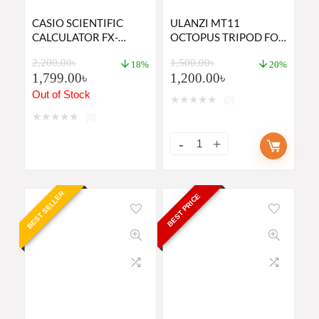
CASIO SCIENTIFIC
ULANZI MT11
CALCULATOR FX-
OCTOPUS TRIPOD FOR
991MS 2ND EDITION
SMARTPHONES &
2,200.00
৳
1,500.00
৳
PRICE IN BANGLADESH
DSLR CAMERA
18%
20%
1,799.00
৳
1,200.00
৳
Out of Stock
★
★
★
★
★
(0)
★
★
★
★
★
(0)
BEST SELLER
BEST PRICE