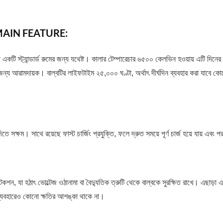
MAIN FEATURE:
কটি স্ট্যান্ডার্ড রুমের জন্য যথেষ্ট। কালার টেম্পারেচার ৬৫০০ কেলভিন হওয়ায় এটি দিনের
 আরামদায়ক। বাল্বটির লাইফটাইম ২৫,০০০ ঘণ্টা, অর্থাৎ দীর্ঘদিন ব্যবহার করা যাবে ক
 সক্ষম। সাথে রয়েছে ফাস্ট চার্জিং প্রযুক্তি, ফলে দ্রুত সময়ে পূর্ণ চার্জ হয়ে যায় এবং পরব
টেকশন, যা হঠাৎ ভোল্টেজ ওঠানামা বা বৈদ্যুতিক ত্রুটি থেকে বাল্বকে সুরক্ষিত রাখে। এছাড়া 
 ব্যবহারেও কোনো ক্ষতির আশঙ্কা থাকে না।