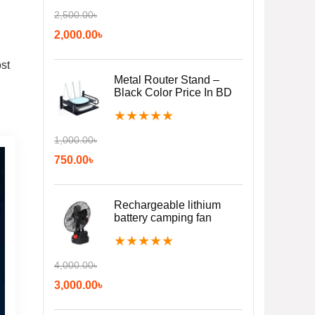
2,500.00
৳
2,000.00
৳
st
Metal Router Stand –
Black Color Price In BD
★
★
★
★
★
1,000.00
৳
750.00
৳
Rechargeable lithium
battery camping fan
★
★
★
★
★
4,000.00
৳
3,000.00
৳