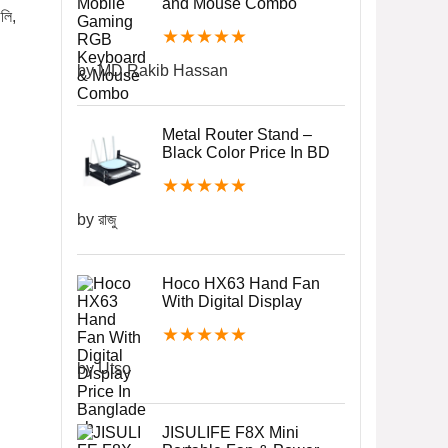
and Mouse Combo
ডলি,
★
★
★
★
★
by MD.Rakib Hassan
Metal Router Stand –
Black Color Price In BD
★
★
★
★
★
by রাজু
Hoco HX63 Hand Fan
With Digital Display
★
★
★
★
★
by Utso
JISULIFE F8X Mini