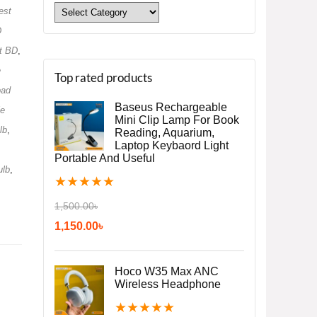
est
D
t BD
,
e
Top rated products
oad
Baseus Rechargeable
le
Mini Clip Lamp For Book
lb
,
Reading, Aquarium,
Laptop Keybaord Light
Portable And Useful
ulb
,
★
★
★
★
★
1,500.00
৳
1,150.00
৳
Hoco W35 Max ANC
Wireless Headphone
★
★
★
★
★