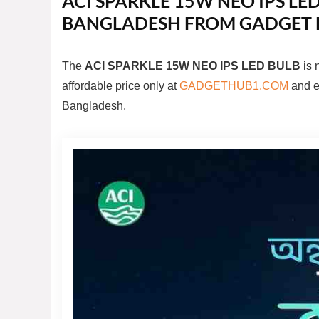
ACI SPARKLE 15W NEO IPS LED
BANGLADESH FROM GADGET 
The
ACI SPARKLE 15W NEO IPS LED BULB
is 
affordable price only at
GADGETHUB1.COM
and en
Bangladesh.