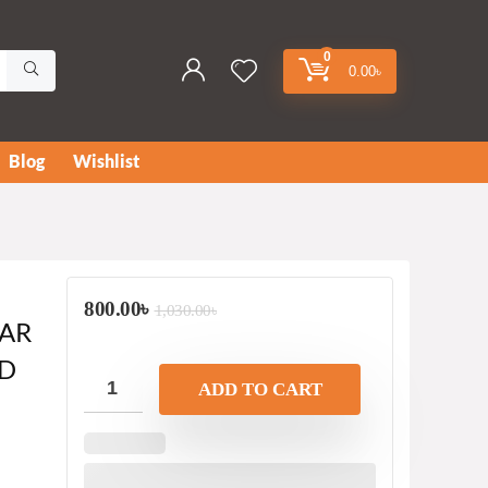
0
0.00
৳
Blog
Wishlist
800.00
৳
1,030.00
৳
EAR
ED
ADD TO CART