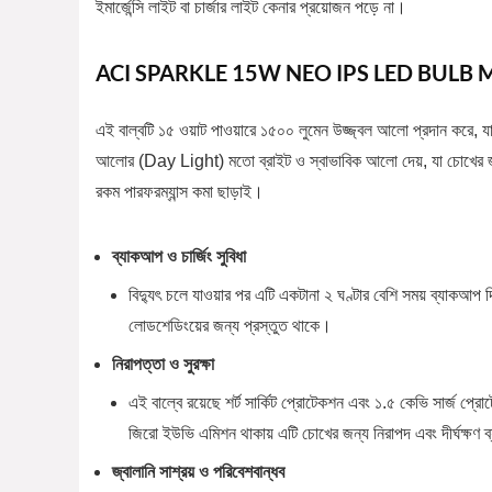
ইমার্জেন্সি লাইট বা চার্জার লাইট কেনার প্রয়োজন পড়ে না।
ACI SPARKLE 15W NEO IPS LED BULB 
এই বাল্বটি ১৫ ওয়াট পাওয়ারে ১৫০০ লুমেন উজ্জ্বল আলো প্রদান করে, যা এ
আলোর (Day Light) মতো ব্রাইট ও স্বাভাবিক আলো দেয়, যা চোখের জন্য
রকম পারফরম্যান্স কমা ছাড়াই।
ব্যাকআপ ও চার্জিং সুবিধা
বিদ্যুৎ চলে যাওয়ার পর এটি একটানা ২ ঘণ্টার বেশি সময় ব্যাকআপ দিতে
লোডশেডিংয়ের জন্য প্রস্তুত থাকে।
নিরাপত্তা ও সুরক্ষা
এই বাল্বে রয়েছে শর্ট সার্কিট প্রোটেকশন এবং ১.৫ কেভি সার্জ প্রো
জিরো ইউভি এমিশন থাকায় এটি চোখের জন্য নিরাপদ এবং দীর্ঘক্ষণ
জ্বালানি সাশ্রয় ও পরিবেশবান্ধব