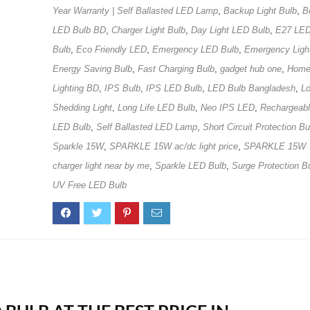
Year Warranty | Self Ballasted LED Lamp
,
Backup Light Bulb
,
B
LED Bulb BD
,
Charger Light Bulb
,
Day Light LED Bulb
,
E27 LE
Bulb
,
Eco Friendly LED
,
Emergency LED Bulb
,
Emergency Ligh
Energy Saving Bulb
,
Fast Charging Bulb
,
gadget hub one
,
Hom
Lighting BD
,
IPS Bulb
,
IPS LED Bulb
,
LED Bulb Bangladesh
,
L
Shedding Light
,
Long Life LED Bulb
,
Neo IPS LED
,
Rechargeab
LED Bulb
,
Self Ballasted LED Lamp
,
Short Circuit Protection Bu
Sparkle 15W
,
SPARKLE 15W ac/dc light price
,
SPARKLE 15W
charger light near by me
,
Sparkle LED Bulb
,
Surge Protection B
UV Free LED Bulb