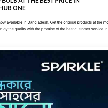
 BULB AT THE BEST PRICE IN
HUB ONE
now available in Bangladesh. Get the original products at the mo
joy the quality with the promise of the best customer service in