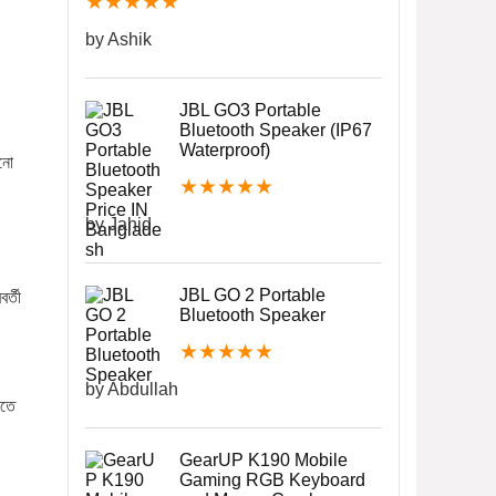
★
★
★
★
★
by Ashik
JBL GO3 Portable
Bluetooth Speaker (IP67
Waterproof)
োনো
★
★
★
★
★
by Jahid
JBL GO 2 Portable
র্তী
Bluetooth Speaker
★
★
★
★
★
by Abdullah
এতে
GearUP K190 Mobile
Gaming RGB Keyboard