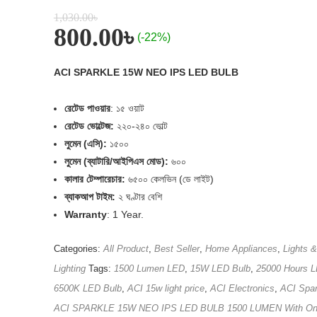
1,030.00
৳
800.00
৳
(-22%)
ACI SPARKLE 15W NEO IPS LED BULB
রেটেড পাওয়ার
: ১৫ ওয়াট
রেটেড ভোল্টেজ:
২২০-২৪০ ভোল্ট
লুমেন (এসি):
১৫০০
লুমেন (ব্যাটারি/আইপিএস মোড):
৬০০
কালার টেম্পারেচার:
৬৫০০ কেলভিন (ডে লাইট)
ব্যাকআপ টাইম:
২ ঘণ্টার বেশি
Warranty
: 1 Year.
Categories:
All Product
,
Best Seller
,
Home Appliances
,
Lights &
Lighting
Tags:
1500 Lumen LED
,
15W LED Bulb
,
25000 Hours 
6500K LED Bulb
,
ACI 15w light price
,
ACI Electronics
,
ACI Spar
ACI SPARKLE 15W NEO IPS LED BULB 1500 LUMEN With O