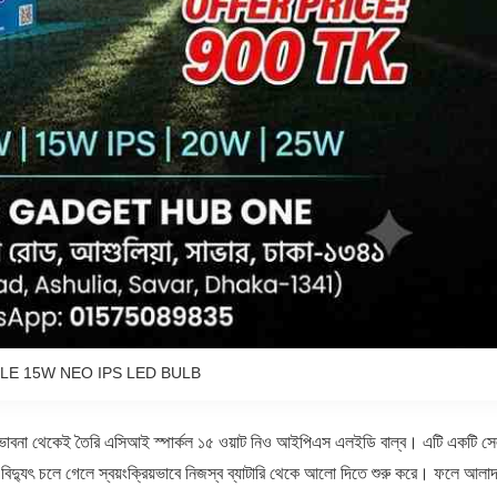
LE 15W NEO IPS LED BULB
ই ভাবনা থেকেই তৈরি এসিআই স্পার্কল ১৫ ওয়াট নিও আইপিএস এলইডি বাল্ব। এটি একটি স
বং বিদ্যুৎ চলে গেলে স্বয়ংক্রিয়ভাবে নিজস্ব ব্যাটারি থেকে আলো দিতে শুরু করে। ফলে আলাদ