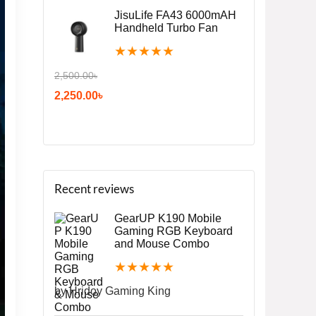
JisuLife FA43 6000mAH
Handheld Turbo Fan
★
★
★
★
★
2,500.00
৳
2,250.00
৳
Recent reviews
GearUP K190 Mobile
Gaming RGB Keyboard
and Mouse Combo
★
★
★
★
★
by Hridoy Gaming King