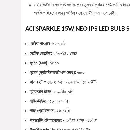
এই এলইডি বাল্ব প্রচলিত বাল্বের তুলনায় প্রায় ৯০% পর্যন্ত বিদ্যু
অর্থাৎ পরিবেশের জন্য ক্ষতিকর কোনো উপাদান এতে নেই।
ACI SPARKLE 15W NEO IPS LED BULB 
রেটেড পাওয়ার
: ১৫ ওয়াট
রেটেড ভোল্টেজ:
২২০-২৪০ ভোল্ট
লুমেন (এসি):
১৫০০
লুমেন (ব্যাটারি/আইপিএস মোড):
৬০০
কালার টেম্পারেচার:
৬৫০০ কেলভিন (ডে লাইট)
ব্যাকআপ টাইম:
২ ঘণ্টার বেশি
লাইফটাইম
: ২৫,০০০ ঘণ্টা
সার্জ প্রোটেকশন:
১.৫ কেভি
অপারেটিং টেম্পারেচার:
-২০°সে থেকে +৮০°সে
উৎপত্তিস্থল:
তৈরি বাংলাদেশে (এসিআই)