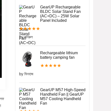
GearUP Rechargeable
BLDC Solar Stand Fan
(AC+DC) – 25W Solar
Panel Included
★
★
★
★
★
by মনিরুল
Rechargeable lithium
battery camping fan
★
★
★
★
★
by মিনহাজ
GearUP M57 High-Speed
Handheld Fan || GearUP
েলফ
M57 Cooling Handheld
Fan
া