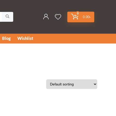
0
0.00
৳
Blog
Wishlist