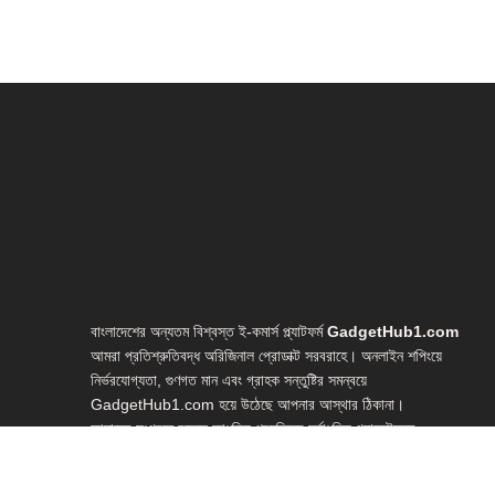
বাংলাদেশের অন্যতম বিশ্বস্ত ই-কমার্স প্ল্যাটফর্ম
GadgetHub1.com
আমরা প্রতিশ্রুতিবদ্ধ অরিজিনাল প্রোডাক্ট সরবরাহে। অনলাইন শপিংয়ে
নির্ভরযোগ্যতা, গুণগত মান এবং গ্রাহক সন্তুষ্টির সমন্বয়ে
GadgetHub1.com হয়ে উঠেছে আপনার আস্থার ঠিকানা।
আমাদের সংগ্রহে রয়েছে আধুনিক প্রযুক্তির সর্বাধুনিক গ্যাজেটসমূহ—
লাইভ স্ট্রিমিং গিয়ার, ইউটিউব স্টুডিও সেটআপ, ভ্লগিং ইকুইপমেন্ট, হোম
স্টুডিও গিয়ার, ওয়েবক্যাম, মাইক্রোফোন, লাইটিং সেটআপ, রিং লাইট,