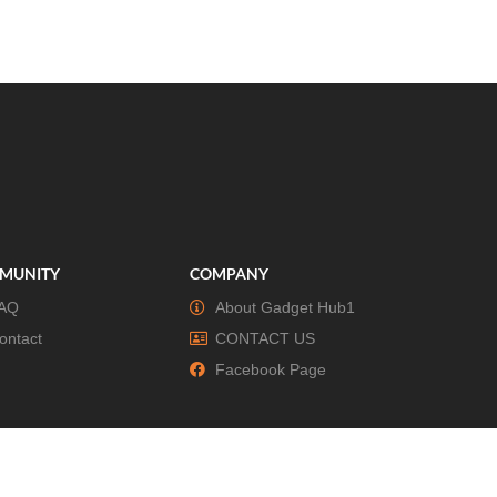
MUNITY
COMPANY
AQ
About Gadget Hub1
ontact
CONTACT US
Facebook Page