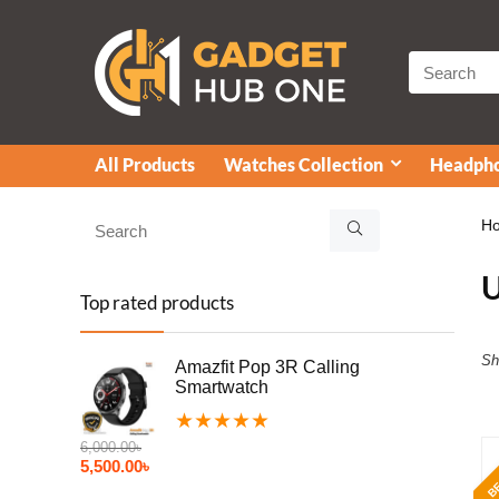
All Products
Watches Collection
Headpho
H
Top rated products
Sh
Amazfit Pop 3R Calling
Smartwatch
★
★
★
★
★
6,000.00
৳
BE
5,500.00
৳