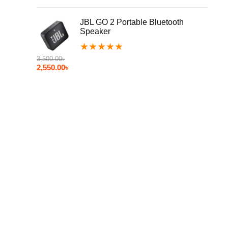
JBL GO 2 Portable Bluetooth
Speaker
★
★
★
★
★
3,500.00
৳
2,550.00
৳