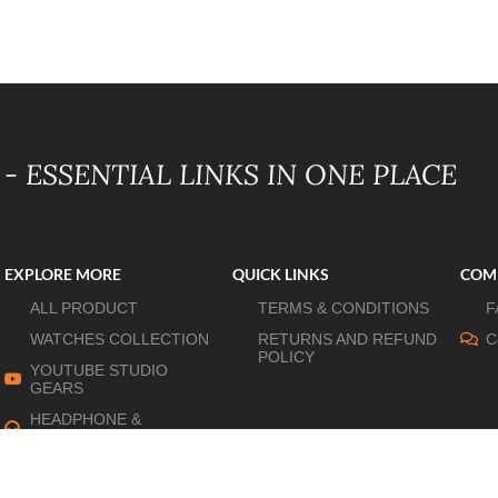
- ESSENTIAL LINKS IN ONE PLACE
EXPLORE MORE
QUICK LINKS
COM
ALL PRODUCT
TERMS & CONDITIONS
F
WATCHES COLLECTION
RETURNS AND REFUND
C
POLICY
YOUTUBE STUDIO
GEARS
HEADPHONE &
EARPHONE
HOME APPLIANCES