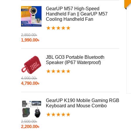
GearUP M57 High-Speed
Handheld Fan || GearUP M57
Cooling Handheld Fan
★
★
★
★
★
2,850.00
৳
1,990.00
৳
JBL GO3 Portable Bluetooth
Speaker (IP67 Waterproof)
★
★
★
★
★
4,990.00
৳
4,790.00
৳
GearUP K190 Mobile Gaming RGB
Keyboard and Mouse Combo
★
★
★
★
★
2,500.00
৳
2,200.00
৳