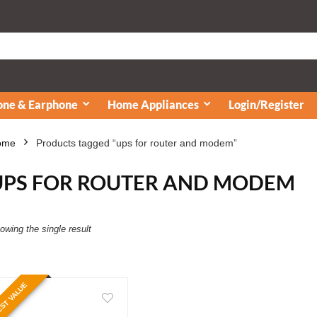
ne & Earphone
Home Appliances
Login/Register
ome
Products tagged “ups for router and modem”
UPS FOR ROUTER AND MODEM
owing the single result
ST VALUE