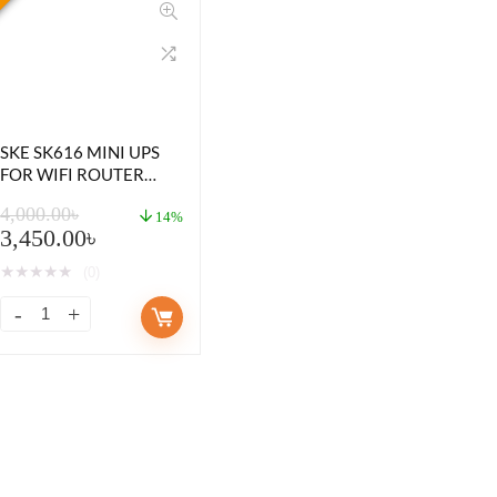
SKE SK616 MINI UPS
FOR WIFI ROUTER
(13,200MAH WITH 5
4,000.00
৳
OUTPUT)
14%
3,450.00
৳
★
★
★
★
★
(0)