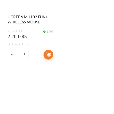
UGREEN MU102 FUN+
WIRELESS MOUSE
2,500.00
৳
12%
2,200.00
৳
★
★
★
★
★
(0)