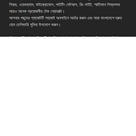
গিয়ার, ওয়েবক্যাম, মাইক্রোফোন, লাইটিং সেটআপ, রিং লাইট, স্মার্টফোন গিম্বলসহ
আরও অনেক প্রয়োজনীয় টেক প্রোডাক্ট।
আপনার পছন্দের গ্যাজেটটি সহজেই অনলাইনে অর্ডার করুন এবং সারা বাংলাদেশে দ্রুত
হোম ডেলিভারি সুবিধা উপভোগ করুন।
Shop: Zirabo, Bot Tola Road, Ashulia, Savar, Dhaka-1341
- ESSENTIAL LINKS IN ONE PLACE
EXPLORE MORE
QUICK LINKS
ALL PRODUCT
TERMS &
CONDITIONS
WATCHES
COLLECTION
RETURNS AND
REFUND POLICY
YOUTUBE STUDIO
GEARS
HEADPHONE &
EARPHONE