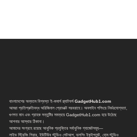
বাংলাদেশের অন্যতম বিশ্বস্ত ই-কমার্স প্ল্যাটফর্ম
GadgetHub1.com
আমরা প্রতিশ্রুতিবদ্ধ অরিজিনাল প্রোডাক্ট সরবরাহে। অনলাইন শপিংয়ে নির্ভরযোগ্যতা,
গুণগত মান এবং গ্রাহক সন্তুষ্টির সমন্বয়ে GadgetHub1.com হয়ে উঠেছে
আপনার আস্থার ঠিকানা।
আমাদের সংগ্রহে রয়েছে আধুনিক প্রযুক্তির সর্বাধুনিক গ্যাজেটসমূহ—
লাইভ স্ট্রিমিং গিয়ার, ইউটিউব স্টুডিও সেটআপ, ভ্লগিং ইকুইপমেন্ট, হোম স্টুডিও