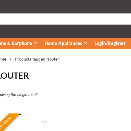
ne & Earphone
Home Appliances
Login/Register
ome
Products tagged “router”
ROUTER
owing the single result
ST VALUE