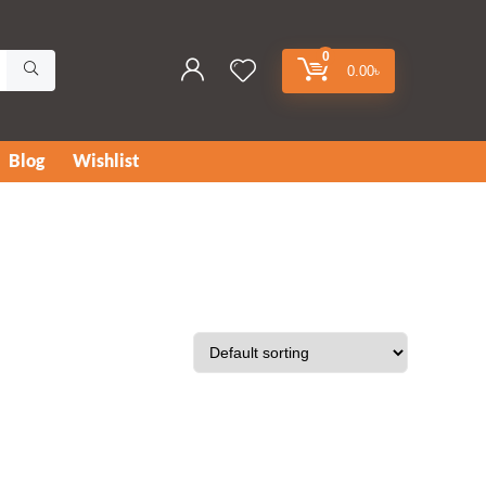
0
0.00
৳
Blog
Wishlist