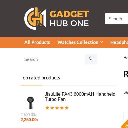
All Products
Watches Collection
Headpho
H
Top rated products
Sh
JisuLife FA43 6000mAH Handheld
Turbo Fan
★
★
★
★
★
2,500.00
৳
BE
2,250.00
৳