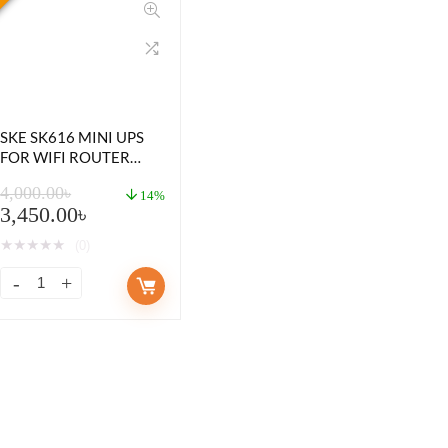
SKE SK616 MINI UPS
FOR WIFI ROUTER
(13,200MAH WITH 5
4,000.00
৳
OUTPUT)
14%
3,450.00
৳
★
★
★
★
★
(0)