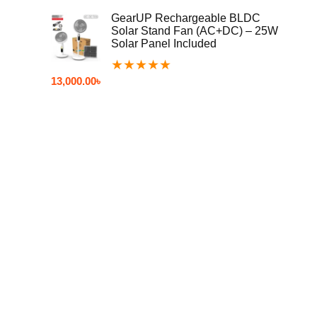
GearUP Rechargeable BLDC
Solar Stand Fan (AC+DC) – 25W
Solar Panel Included
★
★
★
★
★
13,000.00
৳