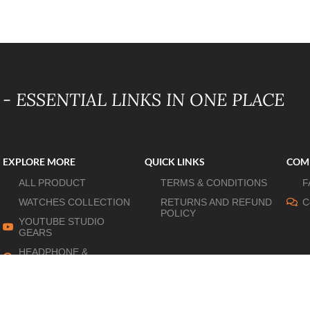
- ESSENTIAL LINKS IN ONE PLACE
EXPLORE MORE
QUICK LINKS
COM
ALL PRODUCT
TERMS & CONDITIONS
F
WATCHES COLLECTION
RETURNS AND REFUND
C
POLICY
YOUTUBE STUDIO
GEARS
HEADPHONE &
EARPHONE
HOME APPLIANCES