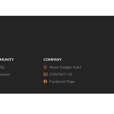
MUNITY
COMPANY
AQ
About Gadget Hub1
ontact
CONTACT US
Facebook Page