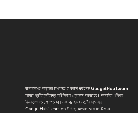
বাংলাদেশের অন্যতম বিশ্বস্ত ই-কমার্স প্ল্যাটফর্ম
GadgetHub1.com
আমরা প্রতিশ্রুতিবদ্ধ অরিজিনাল প্রোডাক্ট সরবরাহে। অনলাইন শপিংয়ে
নির্ভরযোগ্যতা, গুণগত মান এবং গ্রাহক সন্তুষ্টির সমন্বয়ে
GadgetHub1.com হয়ে উঠেছে আপনার আস্থার ঠিকানা।
আমাদের সংগ্রহে রয়েছে আধুনিক প্রযুক্তির সর্বাধুনিক গ্যাজেটসমূহ—
লাইভ স্ট্রিমিং গিয়ার, ইউটিউব স্টুডিও সেটআপ, ভ্লগিং ইকুইপমেন্ট, হোম
স্টুডিও গিয়ার, ওয়েবক্যাম, মাইক্রোফোন, লাইটিং সেটআপ, রিং লাইট,
স্মার্টফোন গিম্বলসহ আরও অনেক প্রয়োজনীয় টেক প্রোডাক্ট।