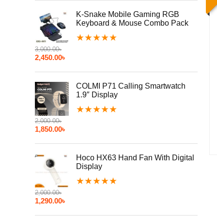
K-Snake Mobile Gaming RGB
Keyboard & Mouse Combo Pack
★
★
★
★
★
3,000.00
৳
2,450.00
৳
COLMI P71 Calling Smartwatch
1.9″ Display
★
★
★
★
★
2,000.00
৳
1,850.00
৳
Hoco HX63 Hand Fan With Digital
Display
★
★
★
★
★
2,000.00
৳
1,290.00
৳