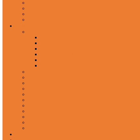
In-Ear Headphone
Wired Headphones
Over-Ear Headphones
Sports Headphone
Home Appliances
Mobile Accessories
Memory Cards
Mobile Holder & Mounts
Power Bank
Selfie Stick & Monopods
Outdoors & Sports
Phone Accessories
Rechargeable Fan
Router
Kitchen Hood
Rice Cookers
Blender, Mixer & Grinder
Coffee Maker Machines
Curry Cooker
Electric kettle
Fryer
Frypan/Tawa
Juicer
Login/Register