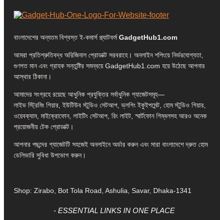
বাংলাদেশের অন্যতম বিশ্বস্ত ই-কমার্স প্ল্যাটফর্ম
GadgetHub1.com
আমরা প্রতিশ্রুতিবদ্ধ অরিজিনাল প্রোডাক্ট সরবরাহে। অনলাইন শপিংয়ে নির্ভরযোগ্যতা,
গুণগত মান এবং গ্রাহক সন্তুষ্টির সমন্বয়ে GadgetHub1.com হয়ে উঠেছে আপনার
আস্থার ঠিকানা।
আমাদের সংগ্রহে রয়েছে আধুনিক প্রযুক্তির সর্বাধুনিক গ্যাজেটসমূহ—
লাইভ স্ট্রিমিং গিয়ার, ইউটিউব স্টুডিও সেটআপ, ভ্লগিং ইকুইপমেন্ট, হোম স্টুডিও গিয়ার,
ওয়েবক্যাম, মাইক্রোফোন, লাইটিং সেটআপ, রিং লাইট, স্মার্টফোন গিম্বলসহ আরও অনেক
প্রয়োজনীয় টেক প্রোডাক্ট।
আপনার পছন্দের গ্যাজেটটি সহজেই অনলাইনে অর্ডার করুন এবং সারা বাংলাদেশে দ্রুত হোম
ডেলিভারি সুবিধা উপভোগ করুন।
Shop: Zirabo, Bot Tola Road, Ashulia, Savar, Dhaka-1341
- ESSENTIAL LINKS IN ONE PLACE