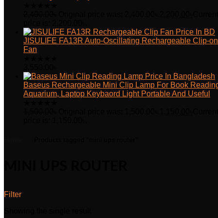
★
★
★
★
★
2,400.00
৳
Original price was: 2,400.00৳.
2,200.00
৳
Curren
price is: 2,200.00৳.
JISULIFE FA13R Auto-Oscillating Rechargeable Clip-on
Fan
★
★
★
★
★
3,550.00
৳
Baseus Rechargeable Mini Clip Lamp For Book Readin
Aquarium, Laptop Keybaord Light Portable And Useful
★
★
★
★
★
1,500.00
৳
Original price was: 1,500.00৳.
1,150.00
৳
Curren
price is: 1,150.00৳.
Home
Products tagged “mini ups router”
MINI UPS ROUTER
Filter
Showing the single result