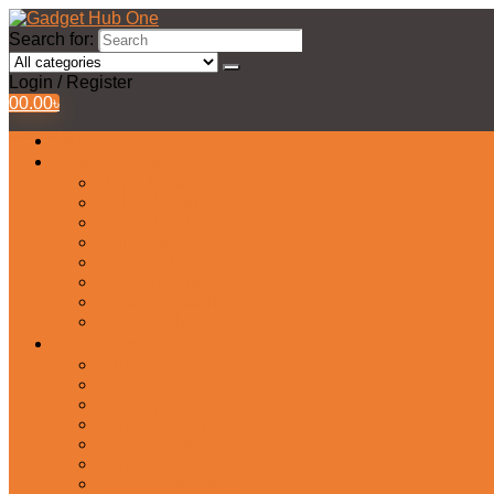
Search for:
Login / Register
0
0.00
৳
All Products
Watches Collection
Men’s Watches
Ladies Watch
Smart Watch
Pair Watches
Stopwatch
Bridal Watches
Fastrack Watches
Kids Watch
Headphone & Earphone
Airbuds
Neckband
Gaming Headphone
Earbud Headphones
Bluetooth Headphone
Earphones
Headphone Stand