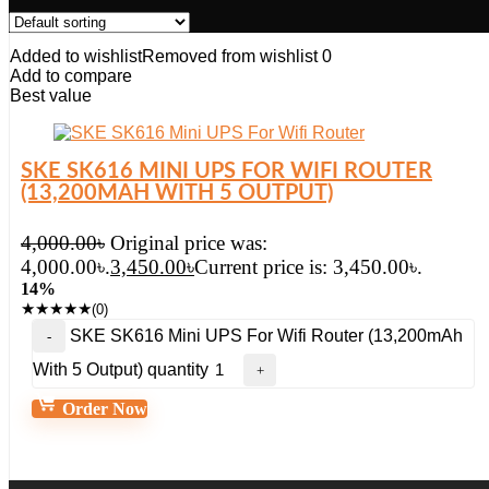
Added to wishlist
Removed from wishlist
0
Add to compare
Best value
SKE SK616 MINI UPS FOR WIFI ROUTER
(13,200MAH WITH 5 OUTPUT)
4,000.00
৳
Original price was:
4,000.00৳.
3,450.00
৳
Current price is: 3,450.00৳.
14%
★
★
★
★
★
(0)
SKE SK616 Mini UPS For Wifi Router (13,200mAh
With 5 Output) quantity
Order Now