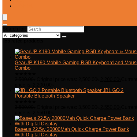
Blog
Wishlist
Search for:
Top rated products
GearUP K190 Mobile Gaming RGB Keyboard and Mous
Combo
★
★
★
★
★
2,500.00
৳
Original price was: 2,500.00৳.
2,200.00
৳
Curren
price is: 2,200.00৳.
JBL GO 2
Portable Bluetooth Speaker
★
★
★
★
★
3,500.00
৳
Original price was: 3,500.00৳.
2,550.00
৳
Curren
price is: 2,550.00৳.
Baseus 22.5w 20000Mah Quick Charge Power Bank
With Digital Display