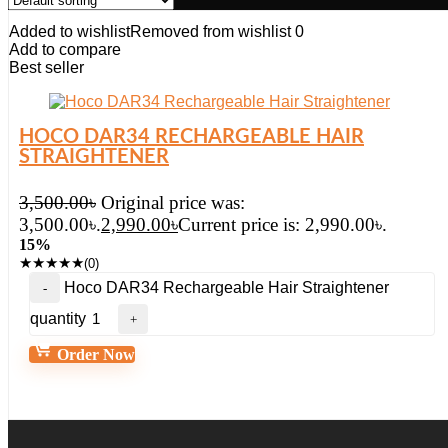
Added to wishlist
Removed from wishlist
0
Add to compare
Best seller
HOCO DAR34 RECHARGEABLE HAIR
STRAIGHTENER
3,500.00
৳
Original price was:
3,500.00৳.
2,990.00
৳
Current price is: 2,990.00৳.
15%
★
★
★
★
★
(0)
Hoco DAR34 Rechargeable Hair Straightener
quantity
Order Now