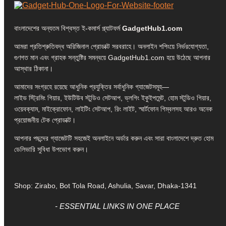
বাংলাদেশের অন্যতম বিশ্বস্ত ই-কমার্স প্ল্যাটফর্ম
GadgetHub1.com
আমরা প্রতিশ্রুতিবদ্ধ অরিজিনাল প্রোডাক্ট সরবরাহে। অনলাইন শপিংয়ে নির্ভরযোগ্যতা,
গুণগত মান এবং গ্রাহক সন্তুষ্টির সমন্বয়ে GadgetHub1.com হয়ে উঠেছে আপনার
আস্থার ঠিকানা।
আমাদের সংগ্রহে রয়েছে আধুনিক প্রযুক্তির সর্বাধুনিক গ্যাজেটসমূহ—
লাইভ স্ট্রিমিং গিয়ার, ইউটিউব স্টুডিও সেটআপ, ভ্লগিং ইকুইপমেন্ট, হোম স্টুডিও গিয়ার,
ওয়েবক্যাম, মাইক্রোফোন, লাইটিং সেটআপ, রিং লাইট, স্মার্টফোন গিম্বলসহ আরও অনেক
প্রয়োজনীয় টেক প্রোডাক্ট।
আপনার পছন্দের গ্যাজেটটি সহজেই অনলাইনে অর্ডার করুন এবং সারা বাংলাদেশে দ্রুত হোম
ডেলিভারি সুবিধা উপভোগ করুন।
Shop: Zirabo, Bot Tola Road, Ashulia, Savar, Dhaka-1341
- ESSENTIAL LINKS IN ONE PLACE