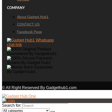
COMPANY
About Gadget Hub1
CONTACT US
Facebook Page
© All Right Reserved By Gadgethub1.com
Search for: