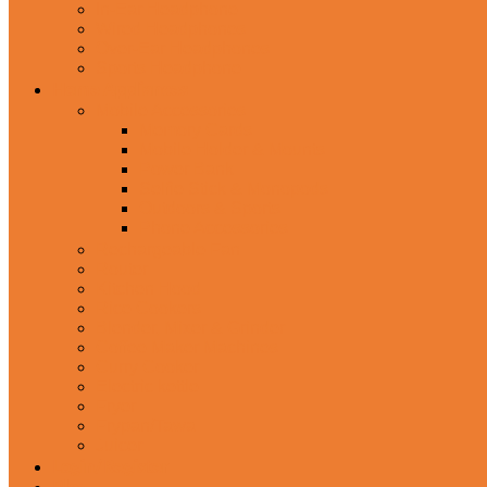
In-Ear Headphone
Wired Headphones
Over-Ear Headphones
Sports Headphone
Home Appliances
Mobile Accessories
Memory Cards
Mobile Holder & Mounts
Power Bank
Selfie Stick & Monopods
Outdoors & Sports
Phone Accessories
Rechargeable Fan
Router
Kitchen Hood
Rice Cookers
Blender, Mixer & Grinder
Coffee Maker Machines
Curry Cooker
Electric kettle
Fryer
Frypan/Tawa
Juicer
Login/Register