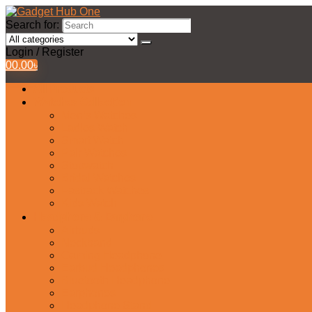
Search for:
Login / Register
0
0.00
৳
All Products
Watches Collection
Men’s Watches
Ladies Watch
Smart Watch
Pair Watches
Stopwatch
Bridal Watches
Fastrack Watches
Kids Watch
Headphone & Earphone
Airbuds
Neckband
Gaming Headphone
Earbud Headphones
Bluetooth Headphone
Earphones
Headphone Stand