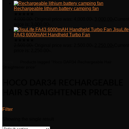
Rechargeable lithium battery camping fan
★
★
★
★
★
4,000.00
৳
Original price was: 4,000.00৳.
3,000.00
৳
Curren
price is: 3,000.00৳.
JisuLife
FA43 6000mAH Handheld Turbo Fan
★
★
★
★
★
2,500.00
৳
Original price was: 2,500.00৳.
2,250.00
৳
Curren
price is: 2,250.00৳.
Home
Products tagged “Hoco DAR34 Rechargeable Hair
Straightener price”
HOCO DAR34 RECHARGEABLE
HAIR STRAIGHTENER PRICE
Filter
Showing the single result