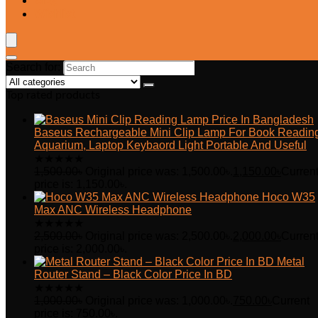
Blog
Wishlist
Search for:
Top rated products
Baseus Rechargeable Mini Clip Lamp For Book Readin
Aquarium, Laptop Keybaord Light Portable And Useful
★
★
★
★
★
1,500.00
৳
Original price was: 1,500.00৳.
1,150.00
৳
Curren
price is: 1,150.00৳.
Hoco W35
Max ANC Wireless Headphone
★
★
★
★
★
2,500.00
৳
Original price was: 2,500.00৳.
2,000.00
৳
Curren
price is: 2,000.00৳.
Metal
Router Stand – Black Color Price In BD
★
★
★
★
★
1,000.00
৳
Original price was: 1,000.00৳.
750.00
৳
Current
price is: 750.00৳.