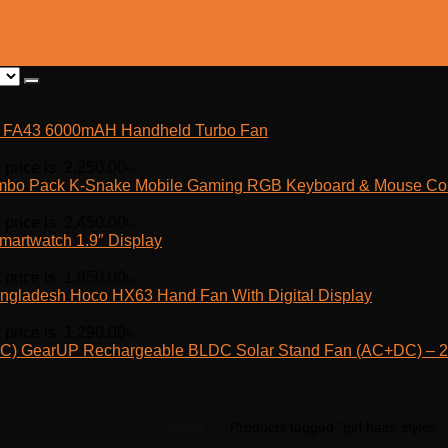
fe FA43 6000mAH Handheld Turbo Fan
 price is: 2,250.00৳.
K-Snake Mobile Gaming RGB Keyboard & Mouse C
 price is: 2,450.00৳.
martwatch 1.9″ Display
 price is: 1,850.00৳.
Hoco HX63 Hand Fan With Digital Display
 price is: 1,290.00৳.
GearUP Rechargeable BLDC Solar Stand Fan (AC+DC) – 25
Home
Products tagged “girl hairs styles”