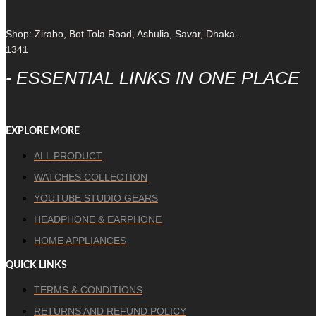
Shop: Zirabo, Bot Tola Road, Ashulia, Savar, Dhaka-
1341
- ESSENTIAL LINKS IN ONE PLACE
EXPLORE MORE
ALL PRODUCT
WATCHES COLLECTION
YOUTUBE STUDIO GEARS
HEADPHONE & EARPHONE
HOME APPLIANCES
QUICK LINKS
TERMS & CONDITIONS
RETURNS AND REFUND POLICY