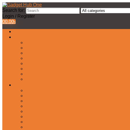
Search for:
Login / Register
0
0.00
৳
All Products
Watches Collection
Men’s Watches
Ladies Watch
Smart Watch
Pair Watches
Stopwatch
Bridal Watches
Fastrack Watches
Kids Watch
Headphone & Earphone
Airbuds
Neckband
Gaming Headphone
Earbud Headphones
Bluetooth Headphone
Earphones
Headphone Stand
In-Ear Headphone