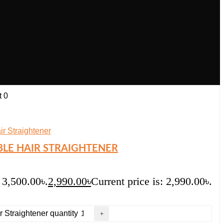
t
0
LE HAIR STRAIGHTENER
 3,500.00৳.
2,990.00
৳
Current price is: 2,990.00৳.
Straightener quantity