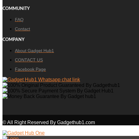
COMMUNITY
FAQ
Contact
COMPANY
About Gadget Hub1
CONTACT US
Facebook Page
© All Right Reserved By Gadgethub1.com