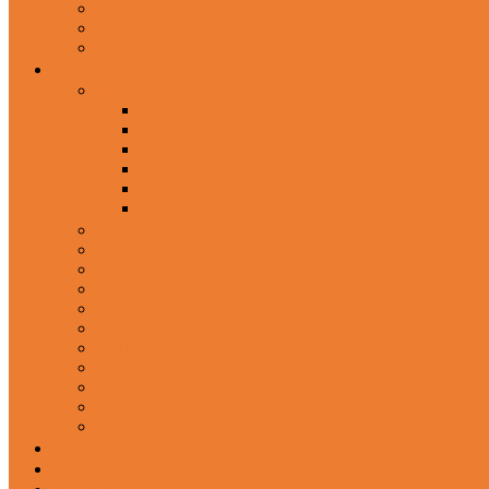
Wired Headphones
Over-Ear Headphones
Sports Headphone
Home Appliances
Mobile Accessories
Memory Cards
Mobile Holder & Mounts
Power Bank
Selfie Stick & Monopods
Outdoors & Sports
Phone Accessories
Rechargeable Fan
Router
Kitchen Hood
Rice Cookers
Blender, Mixer & Grinder
Coffee Maker Machines
Curry Cooker
Electric kettle
Fryer
Frypan/Tawa
Juicer
Login/Register
Blog