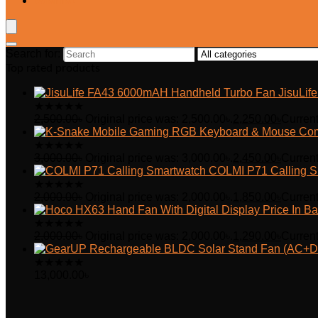
Wishlist
Search for:
Top rated products
JisuLi
★
★
★
★
★
2,500.00
৳
Original price was: 2,500.00৳.
2,250.00
৳
Current
★
★
★
★
★
3,000.00
৳
Original price was: 3,000.00৳.
2,450.00
৳
Current
COLMI P71 Calling S
★
★
★
★
★
2,000.00
৳
Original price was: 2,000.00৳.
1,850.00
৳
Current
★
★
★
★
★
2,000.00
৳
Original price was: 2,000.00৳.
1,290.00
৳
Current
★
★
★
★
★
13,000.00
৳