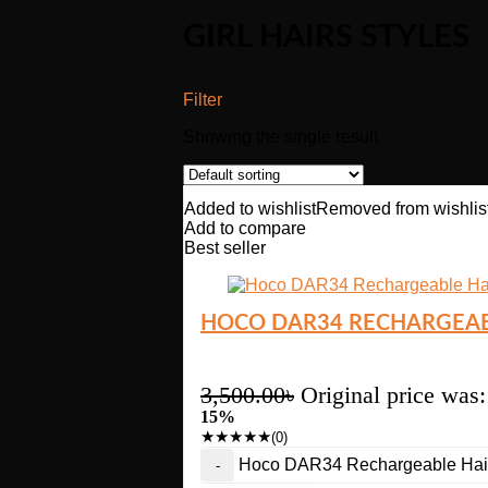
GIRL HAIRS STYLES
Filter
Showing the single result
Added to wishlist
Removed from wishlis
Add to compare
Best seller
HOCO DAR34 RECHARGEAB
3,500.00
৳
Original price was:
15%
★
★
★
★
★
(0)
Hoco DAR34 Rechargeable Hair 