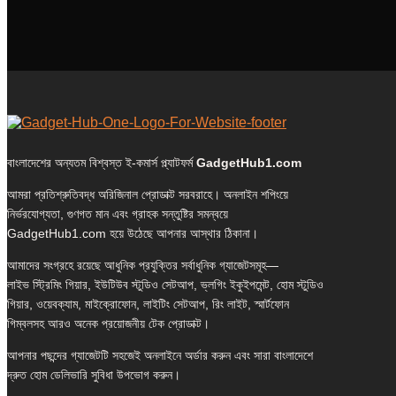
বাংলাদেশের অন্যতম বিশ্বস্ত ই-কমার্স প্ল্যাটফর্ম
GadgetHub1.com
আমরা প্রতিশ্রুতিবদ্ধ অরিজিনাল প্রোডাক্ট সরবরাহে। অনলাইন শপিংয়ে
নির্ভরযোগ্যতা, গুণগত মান এবং গ্রাহক সন্তুষ্টির সমন্বয়ে
GadgetHub1.com হয়ে উঠেছে আপনার আস্থার ঠিকানা।
আমাদের সংগ্রহে রয়েছে আধুনিক প্রযুক্তির সর্বাধুনিক গ্যাজেটসমূহ—
লাইভ স্ট্রিমিং গিয়ার, ইউটিউব স্টুডিও সেটআপ, ভ্লগিং ইকুইপমেন্ট, হোম স্টুডিও
গিয়ার, ওয়েবক্যাম, মাইক্রোফোন, লাইটিং সেটআপ, রিং লাইট, স্মার্টফোন
গিম্বলসহ আরও অনেক প্রয়োজনীয় টেক প্রোডাক্ট।
আপনার পছন্দের গ্যাজেটটি সহজেই অনলাইনে অর্ডার করুন এবং সারা বাংলাদেশে
দ্রুত হোম ডেলিভারি সুবিধা উপভোগ করুন।