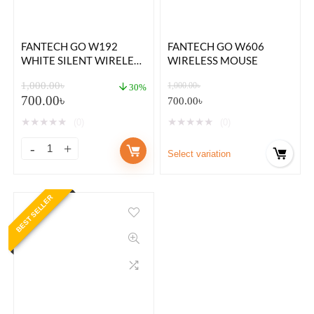
FANTECH GO W192
FANTECH GO W606
WHITE SILENT WIRELESS
WIRELESS MOUSE
MOUSE
1,000.00
৳
1,000.00
৳
30%
700.00
৳
700.00
৳
★
★
★
★
★
★
★
★
★
★
(0)
(0)
Select variation
BEST SELLER