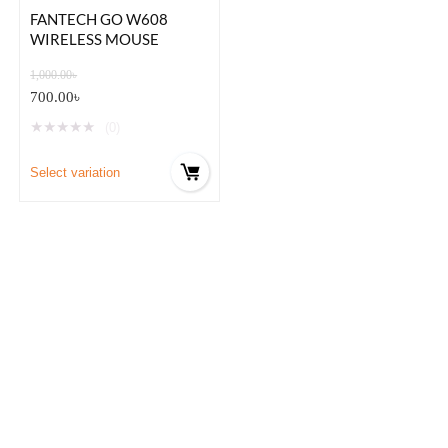
FANTECH GO W608
WIRELESS MOUSE
1,000.00
৳
700.00
৳
★
★
★
★
★
(0)
Select variation