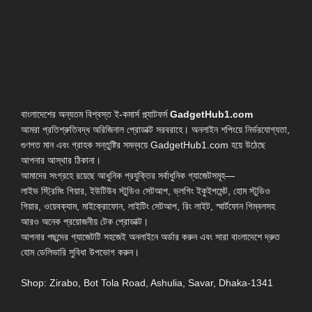
বাংলাদেশের অন্যতম বিশ্বস্ত ই-কমার্স প্ল্যাটফর্ম
GadgetHub1.com
আমরা প্রতিশ্রুতিবদ্ধ অরিজিনাল প্রোডাক্ট সরবরাহে। অনলাইন শপিংয়ে নির্ভরযোগ্যতা,
গুণগত মান এবং গ্রাহক সন্তুষ্টির সমন্বয়ে GadgetHub1.com হয়ে উঠেছে
আপনার আস্থার ঠিকানা।
আমাদের সংগ্রহে রয়েছে আধুনিক প্রযুক্তির সর্বাধুনিক গ্যাজেটসমূহ—
লাইভ স্ট্রিমিং গিয়ার, ইউটিউব স্টুডিও সেটআপ, ভ্লগিং ইকুইপমেন্ট, হোম স্টুডিও
গিয়ার, ওয়েবক্যাম, মাইক্রোফোন, লাইটিং সেটআপ, রিং লাইট, স্মার্টফোন গিম্বলসহ
আরও অনেক প্রয়োজনীয় টেক প্রোডাক্ট।
আপনার পছন্দের গ্যাজেটটি সহজেই অনলাইনে অর্ডার করুন এবং সারা বাংলাদেশে দ্রুত
হোম ডেলিভারি সুবিধা উপভোগ করুন।
Shop: Zirabo, Bot Tola Road, Ashulia, Savar, Dhaka-1341