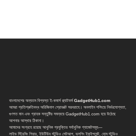
বাংলাদেশের অন্যতম বিশ্বস্ত ই-কমার্স প্ল্যাটফর্ম
GadgetHub1.com
আমরা প্রতিশ্রুতিবদ্ধ অরিজিনাল প্রোডাক্ট সরবরাহে। অনলাইন শপিংয়ে নির্ভরযোগ্যতা,
গুণগত মান এবং গ্রাহক সন্তুষ্টির সমন্বয়ে GadgetHub1.com হয়ে উঠেছে
আপনার আস্থার ঠিকানা।
আমাদের সংগ্রহে রয়েছে আধুনিক প্রযুক্তির সর্বাধুনিক গ্যাজেটসমূহ—
লাইভ স্ট্রিমিং গিয়ার, ইউটিউব স্টুডিও সেটআপ, ভ্লগিং ইকুইপমেন্ট, হোম স্টুডিও