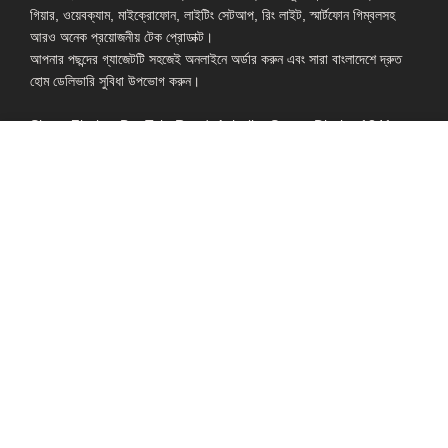
গিয়ার, ওয়েবক্যাম, মাইক্রোফোন, লাইটিং সেটআপ, রিং লাইট, স্মার্টফোন গিম্বলসহ
আরও অনেক প্রয়োজনীয় টেক প্রোডাক্ট।
আপনার পছন্দের গ্যাজেটটি সহজেই অনলাইনে অর্ডার করুন এবং সারা বাংলাদেশে দ্রুত
হোম ডেলিভারি সুবিধা উপভোগ করুন।
Shop: Zirabo, Bot Tola Road, Ashulia, Savar, Dhaka-1341
- ESSENTIAL LINKS IN ONE PLACE
EXPLORE MORE
QUICK LINKS
ALL PRODUCT
TERMS &
CONDITIONS
WATCHES
COLLECTION
RETURNS AND
REFUND POLICY
YOUTUBE STUDIO
GEARS
HEADPHONE &
EARPHONE