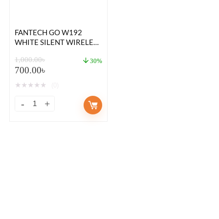
FANTECH GO W192
WHITE SILENT WIRELESS
MOUSE
1,000.00
৳
30%
700.00
৳
★
★
★
★
★
(0)