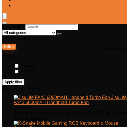
Blog
Wishlist
Search for:
Filter by price
Filter
Min price
Max pri
Brands
Baseus
HOCO
Apply filter
Top rated products
JisuLife
FA43 6000mAH Handheld Turbo Fan
★
★
★
★
★
2,500.00
৳
Original price was: 2,500.00৳.
2,250.00
৳
Curren
price is: 2,250.00৳.