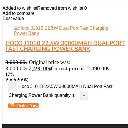
Added to wishlist
Removed from wishlist
0
Add to compare
Best value
HOCO J101B 22.5W 30000MAH DUAL PORT
FAST CHARGING POWER BANK
3,000.00
৳
Original price was:
3,000.00৳.
2,490.00
৳
Current price is: 2,490.00৳.
17%
★
★
★
★
★
(0)
Hoco J101B 22.5W 30000MAH Dual Port Fast
Charging Power Bank quantity
Order Now