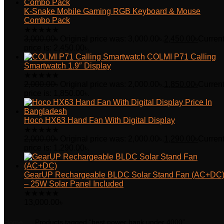
K-Snake Mobile Gaming RGB Keyboard & Mouse
Combo Pack
★
★
★
★
★
3,000.00
৳
Original price was: 3,000.00৳.
2,450.00
৳
Curren
price is: 2,450.00৳.
COLMI P71 Calling
Smartwatch 1.9″ Display
★
★
★
★
★
2,000.00
৳
Original price was: 2,000.00৳.
1,850.00
৳
Curren
price is: 1,850.00৳.
Hoco HX63 Hand Fan With Digital Display
★
★
★
★
★
2,000.00
৳
Original price was: 2,000.00৳.
1,290.00
৳
Curren
price is: 1,290.00৳.
GearUP Rechargeable BLDC Solar Stand Fan (AC+DC
– 25W Solar Panel Included
★
★
★
★
★
13,000.00
৳
Home
Products tagged “best power bank under 4000”