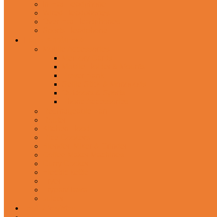
In-Ear Headphone
Wired Headphones
Over-Ear Headphones
Sports Headphone
Home Appliances
Mobile Accessories
Memory Cards
Mobile Holder & Mounts
Power Bank
Selfie Stick & Monopods
Outdoors & Sports
Phone Accessories
Rechargeable Fan
Router
Kitchen Hood
Rice Cookers
Blender, Mixer & Grinder
Coffee Maker Machines
Curry Cooker
Electric kettle
Fryer
Frypan/Tawa
Juicer
Login/Register