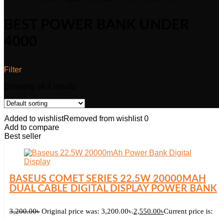
BEST POWER BANK UNDER
4000
Filter
Showing all 2 results
Added to wishlist
Removed from wishlist
0
Add to compare
Best seller
BASEUS COMET SERIES 22.5W 20000MAH
DUAL CABLE DIGITAL DISPLAY POWER BANK
3,200.00
৳
Original price was: 3,200.00৳.
2,550.00
৳
Current price is: