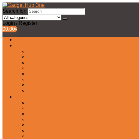
Search for:
Login / Register
0
0.00
৳
All Products
Watches Collection
Men’s Watches
Ladies Watch
Smart Watch
Pair Watches
Stopwatch
Bridal Watches
Fastrack Watches
Kids Watch
Headphone & Earphone
Airbuds
Neckband
Gaming Headphone
Earbud Headphones
Bluetooth Headphone
Earphones
Headphone Stand