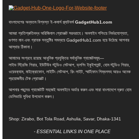
বাংলাদেশের অন্যতম বিশ্বস্ত ই-কমার্স প্ল্যাটফর্ম
GadgetHub1.com
আমরা প্রতিশ্রুতিবদ্ধ অরিজিনাল প্রোডাক্ট সরবরাহে। অনলাইন শপিংয়ে নির্ভরযোগ্যতা,
গুণগত মান এবং গ্রাহক সন্তুষ্টির সমন্বয়ে GadgetHub1.com হয়ে উঠেছে আপনার
আস্থার ঠিকানা।
আমাদের সংগ্রহে রয়েছে আধুনিক প্রযুক্তির সর্বাধুনিক গ্যাজেটসমূহ—
লাইভ স্ট্রিমিং গিয়ার, ইউটিউব স্টুডিও সেটআপ, ভ্লগিং ইকুইপমেন্ট, হোম স্টুডিও গিয়ার,
ওয়েবক্যাম, মাইক্রোফোন, লাইটিং সেটআপ, রিং লাইট, স্মার্টফোন গিম্বলসহ আরও অনেক
প্রয়োজনীয় টেক প্রোডাক্ট।
আপনার পছন্দের গ্যাজেটটি সহজেই অনলাইনে অর্ডার করুন এবং সারা বাংলাদেশে দ্রুত হোম
ডেলিভারি সুবিধা উপভোগ করুন।
Shop: Zirabo, Bot Tola Road, Ashulia, Savar, Dhaka-1341
- ESSENTIAL LINKS IN ONE PLACE