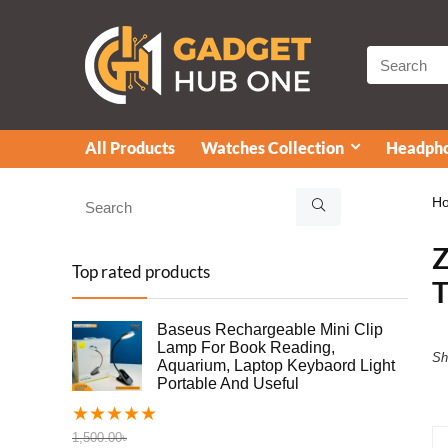
All Products
Watches Collection
Headpho
H
Top rated products
Baseus Rechargeable Mini Clip
Lamp For Book Reading,
Sh
Aquarium, Laptop Keybaord Light
Portable And Useful
★
★
★
★
★
1,500.00
৳