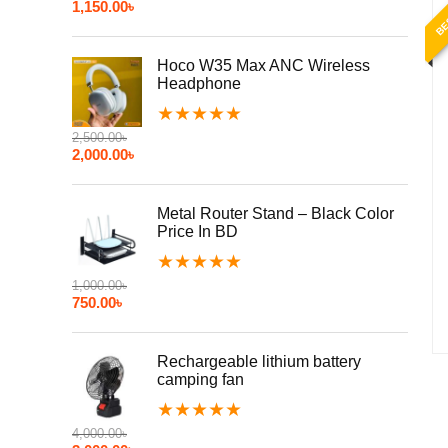
BE
1,150.00
৳
Hoco W35 Max ANC Wireless
Headphone
★
★
★
★
★
2,500.00
৳
2,000.00
৳
Metal Router Stand – Black Color
Price In BD
★
★
★
★
★
1,000.00
৳
750.00
৳
Rechargeable lithium battery
camping fan
★
★
★
★
★
4,000.00
৳