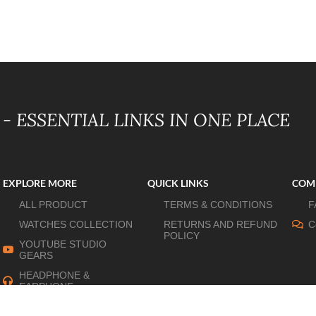
- ESSENTIAL LINKS IN ONE PLACE
EXPLORE MORE
QUICK LINKS
COM
ALL PRODUCT
TERMS & CONDITIONS
F
WATCHES COLLECTION
RETURNS AND REFUND
C
POLICY
YOUTUBE STUDIO
GEARS
HEADPHONE &
EARPHONE
HOME APPLIANCES