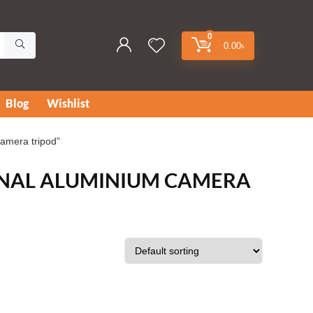
0
0.00
৳
Blog
Wishlist
amera tripod”
ONAL ALUMINIUM CAMERA