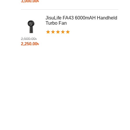
3,000.00
৳
JisuLife FA43 6000mAH Handheld
Turbo Fan
★
★
★
★
★
2,500.00
৳
2,250.00
৳