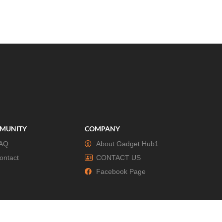
MUNITY
COMPANY
AQ
About Gadget Hub1
ontact
CONTACT US
Facebook Page