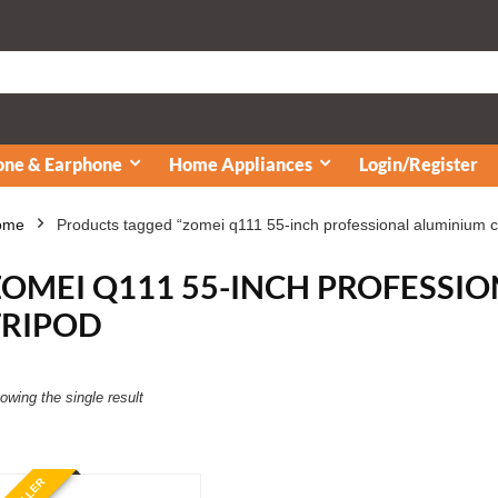
ne & Earphone
Home Appliances
Login/Register
ome
Products tagged “zomei q111 55-inch professional aluminium c
ZOMEI Q111 55-INCH PROFESSI
TRIPOD
owing the single result