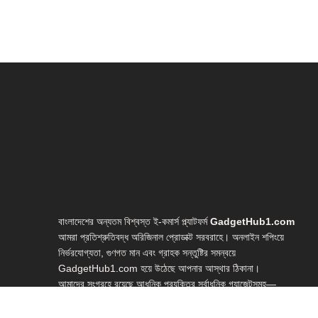
বাংলাদেশের অন্যতম বিশ্বস্ত ই-কমার্স প্ল্যাটফর্ম
GadgetHub1.com
আমরা প্রতিশ্রুতিবদ্ধ অরিজিনাল প্রোডাক্ট সরবরাহে। অনলাইন শপিংয়ে
নির্ভরযোগ্যতা, গুণগত মান এবং গ্রাহক সন্তুষ্টির সমন্বয়ে
GadgetHub1.com হয়ে উঠেছে আপনার আস্থার ঠিকানা।
আমাদের সংগ্রহে রয়েছে আধুনিক প্রযুক্তির সর্বাধুনিক গ্যাজেটসমূহ—
লাইভ স্ট্রিমিং গিয়ার, ইউটিউব স্টুডিও সেটআপ, ভ্লগিং ইকুইপমেন্ট, হোম
স্টুডিও গিয়ার, ওয়েবক্যাম, মাইক্রোফোন, লাইটিং সেটআপ, রিং লাইট,