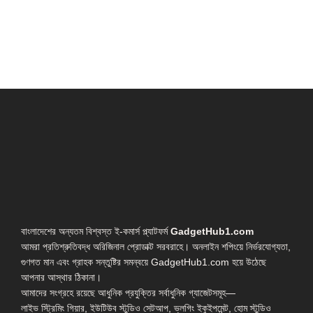
বাংলাদেশের অন্যতম বিশ্বস্ত ই-কমার্স প্ল্যাটফর্ম
GadgetHub1.com
আমরা প্রতিশ্রুতিবদ্ধ অরিজিনাল প্রোডাক্ট সরবরাহে। অনলাইন শপিংয়ে নির্ভরযোগ্যতা,
গুণগত মান এবং গ্রাহক সন্তুষ্টির সমন্বয়ে GadgetHub1.com হয়ে উঠেছে
আপনার আস্থার ঠিকানা।
আমাদের সংগ্রহে রয়েছে আধুনিক প্রযুক্তির সর্বাধুনিক গ্যাজেটসমূহ—
লাইভ স্ট্রিমিং গিয়ার, ইউটিউব স্টুডিও সেটআপ, ভ্লগিং ইকুইপমেন্ট, হোম স্টুডিও