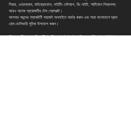
গিয়ার, ওয়েবক্যাম, মাইক্রোফোন, লাইটিং সেটআপ, রিং লাইট, স্মার্টফোন গিম্বলসহ
আরও অনেক প্রয়োজনীয় টেক প্রোডাক্ট।
আপনার পছন্দের গ্যাজেটটি সহজেই অনলাইনে অর্ডার করুন এবং সারা বাংলাদেশে দ্রুত
হোম ডেলিভারি সুবিধা উপভোগ করুন।
Shop: Zirabo, Bot Tola Road, Ashulia, Savar, Dhaka-1341
- ESSENTIAL LINKS IN ONE PLACE
EXPLORE MORE
QUICK LINKS
ALL PRODUCT
TERMS &
CONDITIONS
WATCHES
COLLECTION
RETURNS AND
REFUND POLICY
YOUTUBE STUDIO
GEARS
HEADPHONE &
EARPHONE