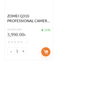
ZOMEI Q310
PROFESSIONAL CAMERA
VIDEO TRIPOD +
4,500.00
৳
MONOPOD COMBO
11%
3,990.00
৳
★
★
★
★
★
(0)