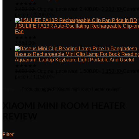
★
★
★
★
★
2,400.00
৳
Original price was: 2,400.00৳.
2,200.00
৳
Curren
price is: 2,200.00৳.
JISULIFE FA13R Auto-Oscillating Rechargeable Clip-on
Fan
★
★
★
★
★
3,550.00
৳
Baseus Rechargeable Mini Clip Lamp For Book Readin
Aquarium, Laptop Keybaord Light Portable And Useful
★
★
★
★
★
1,500.00
৳
Original price was: 1,500.00৳.
1,150.00
৳
Curren
price is: 1,150.00৳.
Home
Products tagged “Xiaomi mini room heater review”
XIAOMI MINI ROOM HEATER
REVIEW
Filter