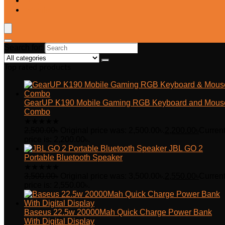
Blog
Wishlist
Search for:
Top rated products
GearUP K190 Mobile Gaming RGB Keyboard and Mous
Combo
★
★
★
★
★
2,500.00
৳
Original price was: 2,500.00৳.
2,200.00
৳
Curren
price is: 2,200.00৳.
JBL GO 2
Portable Bluetooth Speaker
★
★
★
★
★
3,500.00
৳
Original price was: 3,500.00৳.
2,550.00
৳
Curren
price is: 2,550.00৳.
Baseus 22.5w 20000Mah Quick Charge Power Bank
With Digital Display