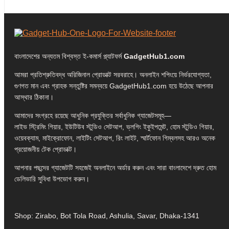
বাংলাদেশের অন্যতম বিশ্বস্ত ই-কমার্স প্ল্যাটফর্ম
GadgetHub1.com
আমরা প্রতিশ্রুতিবদ্ধ অরিজিনাল প্রোডাক্ট সরবরাহে। অনলাইন শপিংয়ে নির্ভরযোগ্যতা,
গুণগত মান এবং গ্রাহক সন্তুষ্টির সমন্বয়ে GadgetHub1.com হয়ে উঠেছে আপনার
আস্থার ঠিকানা।
আমাদের সংগ্রহে রয়েছে আধুনিক প্রযুক্তির সর্বাধুনিক গ্যাজেটসমূহ—
লাইভ স্ট্রিমিং গিয়ার, ইউটিউব স্টুডিও সেটআপ, ভ্লগিং ইকুইপমেন্ট, হোম স্টুডিও গিয়ার,
ওয়েবক্যাম, মাইক্রোফোন, লাইটিং সেটআপ, রিং লাইট, স্মার্টফোন গিম্বলসহ আরও অনেক
প্রয়োজনীয় টেক প্রোডাক্ট।
আপনার পছন্দের গ্যাজেটটি সহজেই অনলাইনে অর্ডার করুন এবং সারা বাংলাদেশে দ্রুত হোম
ডেলিভারি সুবিধা উপভোগ করুন।
Shop: Zirabo, Bot Tola Road, Ashulia, Savar, Dhaka-1341