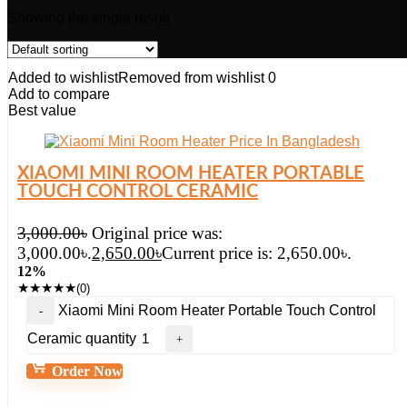
Showing the single result
Added to wishlist
Removed from wishlist
0
Add to compare
Best value
XIAOMI MINI ROOM HEATER PORTABLE
TOUCH CONTROL CERAMIC
3,000.00
৳
Original price was:
3,000.00৳.
2,650.00
৳
Current price is: 2,650.00৳.
12%
★
★
★
★
★
(0)
Xiaomi Mini Room Heater Portable Touch Control
Ceramic quantity
Order Now