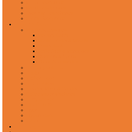
In-Ear Headphone
Wired Headphones
Over-Ear Headphones
Sports Headphone
Home Appliances
Mobile Accessories
Memory Cards
Mobile Holder & Mounts
Power Bank
Selfie Stick & Monopods
Outdoors & Sports
Phone Accessories
Rechargeable Fan
Router
Kitchen Hood
Rice Cookers
Blender, Mixer & Grinder
Coffee Maker Machines
Curry Cooker
Electric kettle
Fryer
Frypan/Tawa
Juicer
Login/Register