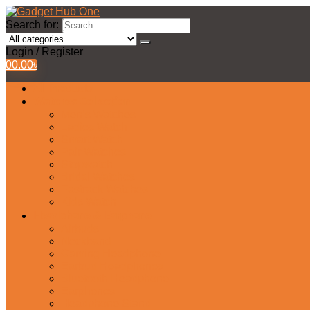
Search for:
Login / Register
0
0.00
৳
All Products
Watches Collection
Men’s Watches
Ladies Watch
Smart Watch
Pair Watches
Stopwatch
Bridal Watches
Fastrack Watches
Kids Watch
Headphone & Earphone
Airbuds
Neckband
Gaming Headphone
Earbud Headphones
Bluetooth Headphone
Earphones
Headphone Stand