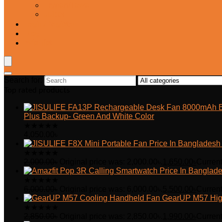
Frypan/Tawa
Juicer
Login/Register
Blog
Wishlist
Search for:
Top rated products
Plus Backup- Green And White Color
★
★
★
★
★
4,050.00
৳
★
★
★
★
★
2,000.00
৳
Original price was: 2,000.00৳.
1,650.00
৳
Current
★
★
★
★
★
6,000.00
৳
Original price was: 6,000.00৳.
5,500.00
৳
Current
GearUP M57 Hig
★
★
★
★
★
2,850.00
৳
Original price was: 2,850.00৳.
1,990.00
৳
Current