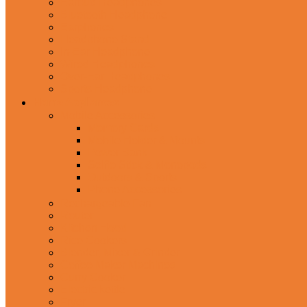
Earbud Headphones
Bluetooth Headphone
Earphones
Headphone Stand
In-Ear Headphone
Wired Headphones
Over-Ear Headphones
Sports Headphone
Home Appliances
Mobile Accessories
Memory Cards
Mobile Holder & Mounts
Power Bank
Selfie Stick & Monopods
Outdoors & Sports
Phone Accessories
Rechargeable Fan
Router
Kitchen Hood
Rice Cookers
Blender, Mixer & Grinder
Coffee Maker Machines
Curry Cooker
Electric kettle
Fryer