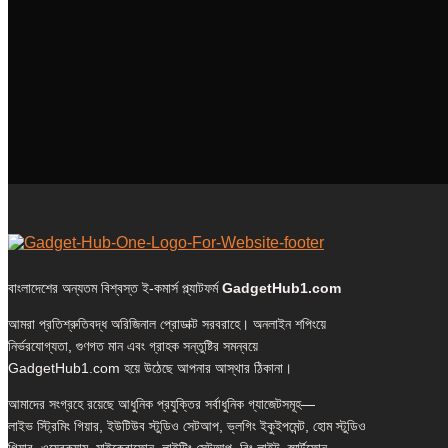
বাংলাদেশের অন্যতম বিশ্বস্ত ই-কমার্স প্ল্যাটফর্ম
GadgetHub1.com
আমরা প্রতিশ্রুতিবদ্ধ অরিজিনাল প্রোডাক্ট সরবরাহে। অনলাইন শপিংয়ে
নির্ভরযোগ্যতা, গুণগত মান এবং গ্রাহক সন্তুষ্টির সমন্বয়ে
GadgetHub1.com হয়ে উঠেছে আপনার আস্থার ঠিকানা।
আমাদের সংগ্রহে রয়েছে আধুনিক প্রযুক্তির সর্বাধুনিক গ্যাজেটসমূহ—
লাইভ স্ট্রিমিং গিয়ার, ইউটিউব স্টুডিও সেটআপ, ভ্লগিং ইকুইপমেন্ট, হোম স্টুডিও