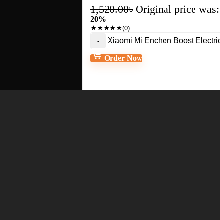
1,520.00
৳
Original price was:
20%
★
★
★
★
★
(0)
Xiaomi Mi Enchen Boost Electric
Order Now