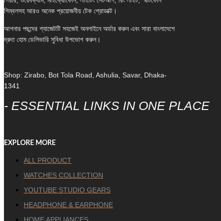
গিয়ার, ওয়েবক্যাম, মাইক্রোফোন, লাইটিং সেটআপ, রিং লাইট, স্মার্টফোন
গিম্বলসহ আরও অনেক প্রয়োজনীয় টেক প্রোডাক্ট।
আপনার পছন্দের গ্যাজেটটি সহজেই অনলাইনে অর্ডার করুন এবং সারা বাংলাদেশে
দ্রুত হোম ডেলিভারি সুবিধা উপভোগ করুন।
Shop: Zirabo, Bot Tola Road, Ashulia, Savar, Dhaka-
1341
- ESSENTIAL LINKS IN ONE PLACE
EXPLORE MORE
ALL PRODUCT
WATCHES COLLECTION
YOUTUBE STUDIO GEARS
HEADPHONE & EARPHONE
HOME APPLIANCES