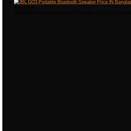
★
★
★
★
★
4,990.00
৳
Original price was: 4,990.00৳.
4,790.00
৳
Current