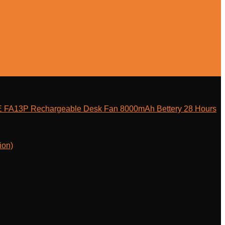
E FA13P Rechargeable Desk Fan 8000mAh Bettery 28 Hours
ion)