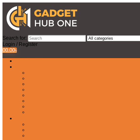
Search for:
Login / Register
0
0.00
৳
All Products
Watches Collection
Men’s Watches
Ladies Watch
Smart Watch
Pair Watches
Stopwatch
Bridal Watches
Fastrack Watches
Kids Watch
Headphone & Earphone
Airbuds
Neckband
Gaming Headphone