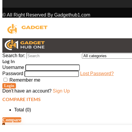
© All Right Reserved By Gadgethub1.com
Search for:
Log In
Username
Password
Lost Password?
Remember me
Login
Don't have an account?
Sign Up
COMPARE ITEMS
Total (
0
)
Compare
0