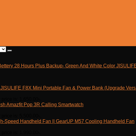
JISULIF
JISULIFE F8X Mini Portable Fan & Power Bank (Upgrade Vers
 price is: 1,650.00৳.
Amazfit Pop 3R Calling Smartwatch
 price is: 5,500.00৳.
h-Speed Handheld Fan || GearUP M57 Cooling Handheld Fan
 price is: 1,990.00৳.