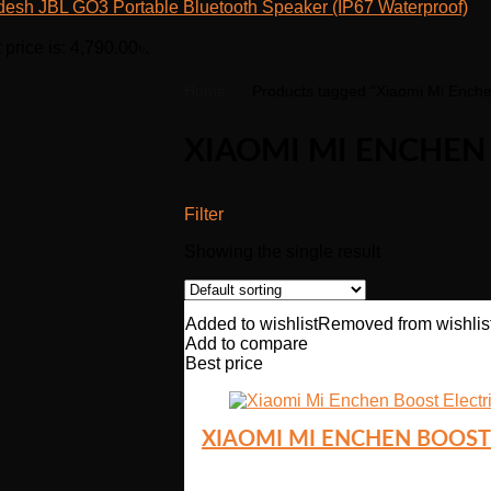
JBL GO3 Portable Bluetooth Speaker (IP67 Waterproof)
 price is: 4,790.00৳.
Home
Products tagged “Xiaomi Mi Enchen
XIAOMI MI ENCHEN 
Filter
Showing the single result
Added to wishlist
Removed from wishlis
Add to compare
Best price
XIAOMI MI ENCHEN BOOST 