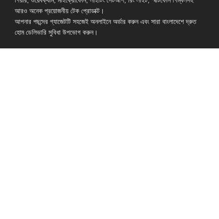
আরও অনেক প্রয়োজনীয় টেক প্রোডাক্ট।
আপনার পছন্দের গ্যাজেটটি সহজেই অনলাইনে অর্ডার করুন এবং সারা বাংলাদেশে দ্রুত
হোম ডেলিভারি সুবিধা উপভোগ করুন।
Shop: Zirabo, Bot Tola Road, Ashulia, Savar, Dhaka-1341
- ESSENTIAL LINKS IN ONE PLACE
EXPLORE MORE
QUICK LINKS
ALL PRODUCT
TERMS &
CONDITIONS
WATCHES
COLLECTION
RETURNS AND
REFUND POLICY
YOUTUBE STUDIO
GEARS
HEADPHONE &
EARPHONE
HOME APPLIANCES