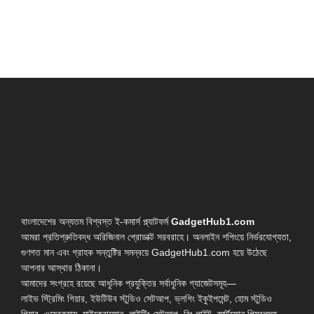
বাংলাদেশের অন্যতম বিশ্বস্ত ই-কমার্স প্ল্যাটফর্ম
GadgetHub1.com
আমরা প্রতিশ্রুতিবদ্ধ অরিজিনাল প্রোডাক্ট সরবরাহে। অনলাইন শপিংয়ে নির্ভরযোগ্যতা,
গুণগত মান এবং গ্রাহক সন্তুষ্টির সমন্বয়ে GadgetHub1.com হয়ে উঠেছে
আপনার আস্থার ঠিকানা।
আমাদের সংগ্রহে রয়েছে আধুনিক প্রযুক্তির সর্বাধুনিক গ্যাজেটসমূহ—
লাইভ স্ট্রিমিং গিয়ার, ইউটিউব স্টুডিও সেটআপ, ভ্লগিং ইকুইপমেন্ট, হোম স্টুডিও
গিয়ার, ওয়েবক্যাম, মাইক্রোফোন, লাইটিং সেটআপ, রিং লাইট, স্মার্টফোন গিম্বলসহ