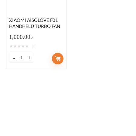
XIAOMI AISOLOVE F01
HANDHELD TURBO FAN
1,000.00
৳
★
★
★
★
★
(0)