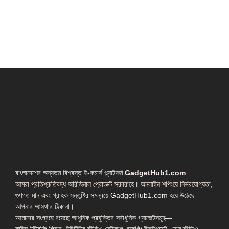
বাংলাদেশের অন্যতম বিশ্বস্ত ই-কমার্স প্ল্যাটফর্ম
GadgetHub1.com
আমরা প্রতিশ্রুতিবদ্ধ অরিজিনাল প্রোডাক্ট সরবরাহে। অনলাইন শপিংয়ে নির্ভরযোগ্যতা,
গুণগত মান এবং গ্রাহক সন্তুষ্টির সমন্বয়ে GadgetHub1.com হয়ে উঠেছে
আপনার আস্থার ঠিকানা।
আমাদের সংগ্রহে রয়েছে আধুনিক প্রযুক্তির সর্বাধুনিক গ্যাজেটসমূহ—