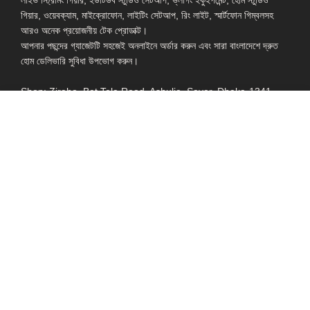
লাইভ স্ট্রিমিং গিয়ার, ইউটিউব স্টুডিও সেটআপ, ভ্লগিং ইকুইপমেন্ট, হোম স্টুডিও
গিয়ার, ওয়েবক্যাম, মাইক্রোফোন, লাইটিং সেটআপ, রিং লাইট, স্মার্টফোন গিম্বলসহ
আরও অনেক প্রয়োজনীয় টেক প্রোডাক্ট।
আপনার পছন্দের গ্যাজেটটি সহজেই অনলাইনে অর্ডার করুন এবং সারা বাংলাদেশে দ্রুত
হোম ডেলিভারি সুবিধা উপভোগ করুন।
Shop: Zirabo, Bot Tola Road, Ashulia, Savar, Dhaka-1341
- ESSENTIAL LINKS IN ONE PLACE
EXPLORE MORE
QUICK LINKS
ALL PRODUCT
TERMS &
CONDITIONS
WATCHES
COLLECTION
RETURNS AND
REFUND POLICY
YOUTUBE STUDIO
GEARS
HEADPHONE &
EARPHONE