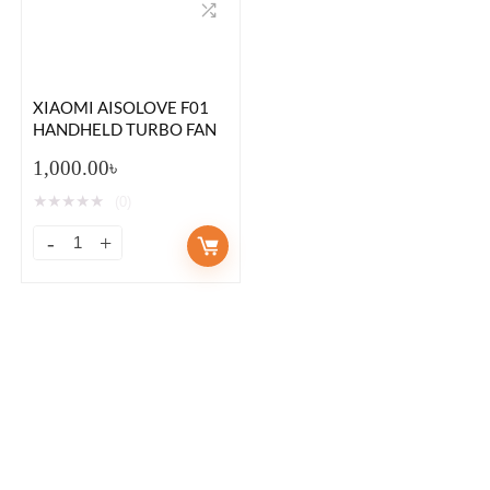
XIAOMI AISOLOVE F01
HANDHELD TURBO FAN
1,000.00
৳
★
★
★
★
★
(0)