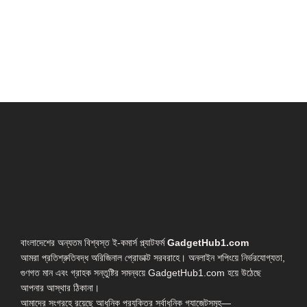
বাংলাদেশের অন্যতম বিশ্বস্ত ই-কমার্স প্ল্যাটফর্ম
GadgetHub1.com
আমরা প্রতিশ্রুতিবদ্ধ অরিজিনাল প্রোডাক্ট সরবরাহে। অনলাইন শপিংয়ে নির্ভরযোগ্যতা,
গুণগত মান এবং গ্রাহক সন্তুষ্টির সমন্বয়ে GadgetHub1.com হয়ে উঠেছে
আপনার আস্থার ঠিকানা।
আমাদের সংগ্রহে রয়েছে আধুনিক প্রযুক্তির সর্বাধুনিক গ্যাজেটসমূহ—