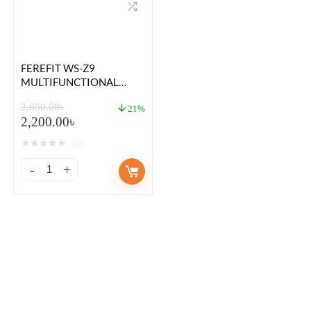
FEREFIT WS-Z9
MULTIFUNCTIONAL
AMOLED SMARTWATCH
2,800.00
৳
21%
2,200.00
৳
★
★
★
★
★
(0)