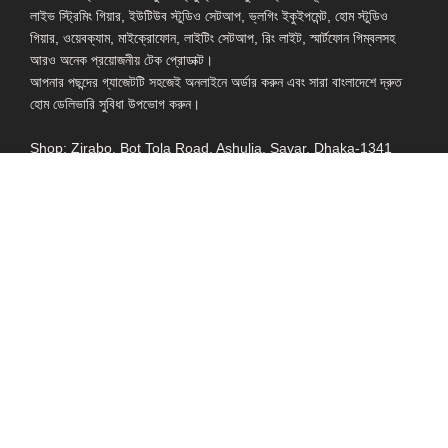
লাইভ স্ট্রিমিং গিয়ার, ইউটিউব স্টুডিও সেটআপ, ভ্লগিং ইকুইপমেন্ট, হোম স্টুডিও
গিয়ার, ওয়েবক্যাম, মাইক্রোফোন, লাইটিং সেটআপ, রিং লাইট, স্মার্টফোন গিম্বলসহ
আরও অনেক প্রয়োজনীয় টেক প্রোডাক্ট।
আপনার পছন্দের গ্যাজেটটি সহজেই অনলাইনে অর্ডার করুন এবং সারা বাংলাদেশে দ্রুত
হোম ডেলিভারি সুবিধা উপভোগ করুন।
Shop: Zirabo, Bot Tola Road, Ashulia, Savar, Dhaka-1341
- ESSENTIAL LINKS IN ONE PLACE
EXPLORE MORE
QUICK LINKS
ALL PRODUCT
TERMS &
CONDITIONS
WATCHES
COLLECTION
RETURNS AND
REFUND POLICY
YOUTUBE STUDIO
GEARS
HEADPHONE &
EARPHONE