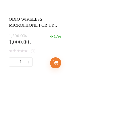
ODIO WIRELESS
MICROPHONE FOR TYPE
C DEVICES
1,200.00
৳
17%
1,000.00
৳
★
★
★
★
★
(0)