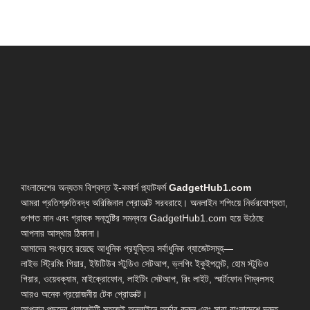
বাংলাদেশের অন্যতম বিশ্বস্ত ই-কমার্স প্ল্যাটফর্ম
GadgetHub1.com
আমরা প্রতিশ্রুতিবদ্ধ অরিজিনাল প্রোডাক্ট সরবরাহে। অনলাইন শপিংয়ে নির্ভরযোগ্যতা,
গুণগত মান এবং গ্রাহক সন্তুষ্টির সমন্বয়ে GadgetHub1.com হয়ে উঠেছে
আপনার আস্থার ঠিকানা।
আমাদের সংগ্রহে রয়েছে আধুনিক প্রযুক্তির সর্বাধুনিক গ্যাজেটসমূহ—
লাইভ স্ট্রিমিং গিয়ার, ইউটিউব স্টুডিও সেটআপ, ভ্লগিং ইকুইপমেন্ট, হোম স্টুডিও
গিয়ার, ওয়েবক্যাম, মাইক্রোফোন, লাইটিং সেটআপ, রিং লাইট, স্মার্টফোন গিম্বলসহ
আরও অনেক প্রয়োজনীয় টেক প্রোডাক্ট।
আপনার পছন্দের গ্যাজেটটি সহজেই অনলাইনে অর্ডার করুন এবং সারা বাংলাদেশে দ্রুত