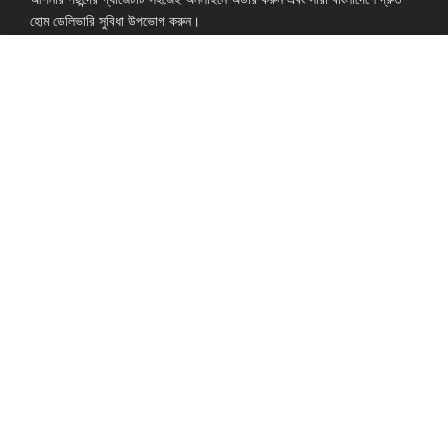
হোম ডেলিভারি সুবিধা উপভোগ করুন।
Shop: Zirabo, Bot Tola Road, Ashulia, Savar, Dhaka-1341
- ESSENTIAL LINKS IN ONE PLACE
EXPLORE MORE
QUICK LINKS
ALL PRODUCT
TERMS &
CONDITIONS
WATCHES
COLLECTION
RETURNS AND
REFUND POLICY
YOUTUBE STUDIO
GEARS
HEADPHONE &
EARPHONE
HOME APPLIANCES
COMMUNITY
COMPANY