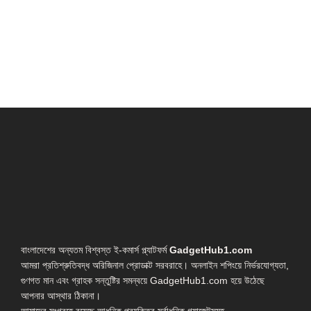
বাংলাদেশের অন্যতম বিশ্বস্ত ই-কমার্স প্ল্যাটফর্ম
GadgetHub1.com
আমরা প্রতিশ্রুতিবদ্ধ অরিজিনাল প্রোডাক্ট সরবরাহে। অনলাইন শপিংয়ে নির্ভরযোগ্যতা,
গুণগত মান এবং গ্রাহক সন্তুষ্টির সমন্বয়ে GadgetHub1.com হয়ে উঠেছে
আপনার আস্থার ঠিকানা।
আমাদের সংগ্রহে রয়েছে আধুনিক প্রযুক্তির সর্বাধুনিক গ্যাজেটসমূহ—