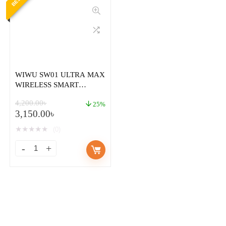
WIWU SW01 ULTRA MAX
WIRELESS SMART
WATCH WITH BIG SIZE
4,200.00
৳
SCREEN PLUS 2 STRAP
25%
3,150.00
৳
BLUETOOTH CALLING
★
★
★
★
★
(0)