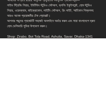
লাইভ স্ট্রিমিং গিয়ার, ইউটিউব স্টুডিও সেটআপ, ভ্লগিং ইকুইপমেন্ট, হোম স্টুডিও
গিয়ার, ওয়েবক্যাম, মাইক্রোফোন, লাইটিং সেটআপ, রিং লাইট, স্মার্টফোন গিম্বলসহ
আরও অনেক প্রয়োজনীয় টেক প্রোডাক্ট।
আপনার পছন্দের গ্যাজেটটি সহজেই অনলাইনে অর্ডার করুন এবং সারা বাংলাদেশে দ্রুত
হোম ডেলিভারি সুবিধা উপভোগ করুন।
Shop: Zirabo, Bot Tola Road, Ashulia, Savar, Dhaka-1341
- ESSENTIAL LINKS IN ONE PLACE
EXPLORE MORE
QUICK LINKS
ALL PRODUCT
TERMS &
CONDITIONS
WATCHES
COLLECTION
RETURNS AND
REFUND POLICY
YOUTUBE STUDIO
GEARS
HEADPHONE &