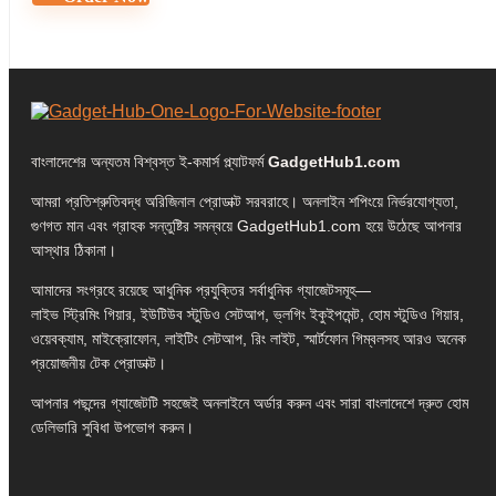
বাংলাদেশের অন্যতম বিশ্বস্ত ই-কমার্স প্ল্যাটফর্ম
GadgetHub1.com
আমরা প্রতিশ্রুতিবদ্ধ অরিজিনাল প্রোডাক্ট সরবরাহে। অনলাইন শপিংয়ে নির্ভরযোগ্যতা,
গুণগত মান এবং গ্রাহক সন্তুষ্টির সমন্বয়ে GadgetHub1.com হয়ে উঠেছে আপনার
আস্থার ঠিকানা।
আমাদের সংগ্রহে রয়েছে আধুনিক প্রযুক্তির সর্বাধুনিক গ্যাজেটসমূহ—
লাইভ স্ট্রিমিং গিয়ার, ইউটিউব স্টুডিও সেটআপ, ভ্লগিং ইকুইপমেন্ট, হোম স্টুডিও গিয়ার,
ওয়েবক্যাম, মাইক্রোফোন, লাইটিং সেটআপ, রিং লাইট, স্মার্টফোন গিম্বলসহ আরও অনেক
প্রয়োজনীয় টেক প্রোডাক্ট।
আপনার পছন্দের গ্যাজেটটি সহজেই অনলাইনে অর্ডার করুন এবং সারা বাংলাদেশে দ্রুত হোম
ডেলিভারি সুবিধা উপভোগ করুন।