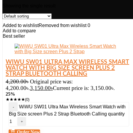
Showing the single result
Added to wishlist
Removed from wishlist
0
Add to compare
Best seller
WIWU SW01 ULTRA MAX WIRELESS SMART
WATCH WITH BIG SIZE SCREEN PLUS 2
STRAP BLUETOOTH CALLING
4,200.00
৳
Original price was:
4,200.00৳.
3,150.00
৳
Current price is: 3,150.00৳.
25%
★
★
★
★
★
(0)
WiWU SW01 Ultra Max Wireless Smart Watch with
Big Size screen Plus 2 Strap Bluetooth Calling quantity
Order Now