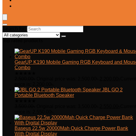
Blog
Wishlist
Search for:
Top rated products
GearUP K190 Mobile Gaming RGB Keyboard and Mous
Combo
★
★
★
★
★
2,500.00
৳
Original price was: 2,500.00৳.
2,200.00
৳
Curren
price is: 2,200.00৳.
JBL GO 2
Portable Bluetooth Speaker
★
★
★
★
★
3,500.00
৳
Original price was: 3,500.00৳.
2,550.00
৳
Curren
price is: 2,550.00৳.
Baseus 22.5w 20000Mah Quick Charge Power Bank
With Digital Display