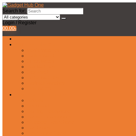
Search for:
Login / Register
0
0.00
৳
All Products
Watches Collection
Men’s Watches
Ladies Watch
Smart Watch
Pair Watches
Stopwatch
Bridal Watches
Fastrack Watches
Kids Watch
Headphone & Earphone
Airbuds
Neckband
Gaming Headphone
Earbud Headphones
Bluetooth Headphone
Earphones
Headphone Stand