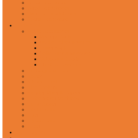
In-Ear Headphone
Wired Headphones
Over-Ear Headphones
Sports Headphone
Home Appliances
Mobile Accessories
Memory Cards
Mobile Holder & Mounts
Power Bank
Selfie Stick & Monopods
Outdoors & Sports
Phone Accessories
Rechargeable Fan
Router
Kitchen Hood
Rice Cookers
Blender, Mixer & Grinder
Coffee Maker Machines
Curry Cooker
Electric kettle
Fryer
Frypan/Tawa
Juicer
Login/Register