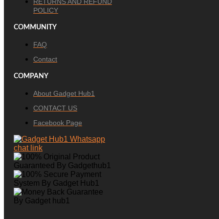
RETURNS AND REFUND
POLICY
COMMUNITY
FAQ
Contact
COMPANY
About Gadget Hub1
CONTACT US
Facebook Page