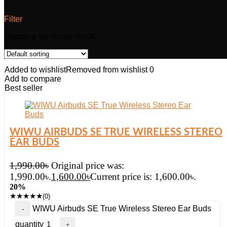
Filter
Showing the single result
Added to wishlist
Removed from wishlist
0
Add to compare
Best seller
WIWU AIRBUDS SE TRUE WIRELESS STEREO
EAR BUDS
1,990.00
৳
Original price was:
1,990.00৳.
1,600.00
৳
Current price is: 1,600.00৳.
20%
★
★
★
★
★
(0)
WIWU Airbuds SE True Wireless Stereo Ear Buds
quantity