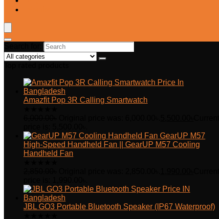
Blog
Wishlist
Search for:
Top rated products
Amazfit Pop 3R Calling Smartwatch
★
★
★
★
★
6,000.00
৳
Original price was: 6,000.00৳.
5,500.00
৳
Curren
price is: 5,500.00৳.
GearUP M57
High-Speed Handheld Fan || GearUP M57 Cooling
Handheld Fan
★
★
★
★
★
2,850.00
৳
Original price was: 2,850.00৳.
1,990.00
৳
Curren
price is: 1,990.00৳.
JBL GO3 Portable Bluetooth Speaker (IP67 Waterproof)
★
★
★
★
★