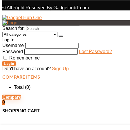
© All Right Reserved By Gadgethub1.com
Search for:
Log In
Username
Password
Lost Password?
Remember me
Login
Don't have an account?
Sign Up
COMPARE ITEMS
Total (
0
)
Compare
0
SHOPPING CART