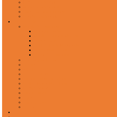
In-Ear Headphone
Wired Headphones
Over-Ear Headphones
Sports Headphone
Home Appliances
Mobile Accessories
Memory Cards
Mobile Holder & Mounts
Power Bank
Selfie Stick & Monopods
Outdoors & Sports
Phone Accessories
Rechargeable Fan
Router
Kitchen Hood
Rice Cookers
Blender, Mixer & Grinder
Coffee Maker Machines
Curry Cooker
Electric kettle
Fryer
Frypan/Tawa
Juicer
Login/Register