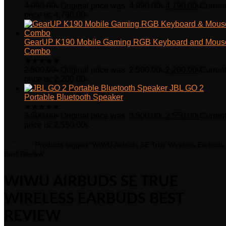
4,990.00
৳
Original price was: 4,990.00৳.
4,790.00
৳
Curren
price is: 4,790.00৳.
GearUP K190 Mobile Gaming RGB Keyboard and Mous
Combo
★
★
★
★
★
2,500.00
৳
Original price was: 2,500.00৳.
2,200.00
৳
Curren
price is: 2,200.00৳.
JBL GO 2
Portable Bluetooth Speaker
★
★
★
★
★
3,500.00
৳
Original price was: 3,500.00৳.
2,550.00
৳
Curren
price is: 2,550.00৳.
Home
Products tagged “WIWU Airbuds SE True Wireless Earbuds
Best Review”
WIWU AIRBUDS SE TRUE
WIRELESS EARBUDS BEST
REVIEW