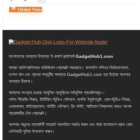
Order Now
বাংলাদেশের অন্যতম বিশ্বস্ত ই-কমার্স প্ল্যাটফর্ম
GadgetHub1.com
আমরা প্রতিশ্রুতিবদ্ধ অরিজিনাল প্রোডাক্ট সরবরাহে। অনলাইন শপিংয়ে নির্ভরযোগ্যতা,
গুণগত মান এবং গ্রাহক সন্তুষ্টির সমন্বয়ে GadgetHub1.com হয়ে উঠেছে আপনার
আস্থার ঠিকানা।
আমাদের সংগ্রহে রয়েছে আধুনিক প্রযুক্তির সর্বাধুনিক গ্যাজেটসমূহ—
লাইভ স্ট্রিমিং গিয়ার, ইউটিউব স্টুডিও সেটআপ, ভ্লগিং ইকুইপমেন্ট, হোম স্টুডিও গিয়ার,
ওয়েবক্যাম, মাইক্রোফোন, লাইটিং সেটআপ, রিং লাইট, স্মার্টফোন গিম্বলসহ আরও অনেক
প্রয়োজনীয় টেক প্রোডাক্ট।
আপনার পছন্দের গ্যাজেটটি সহজেই অনলাইনে অর্ডার করুন এবং সারা বাংলাদেশে দ্রুত হোম
ডেলিভারি সুবিধা উপভোগ করুন।