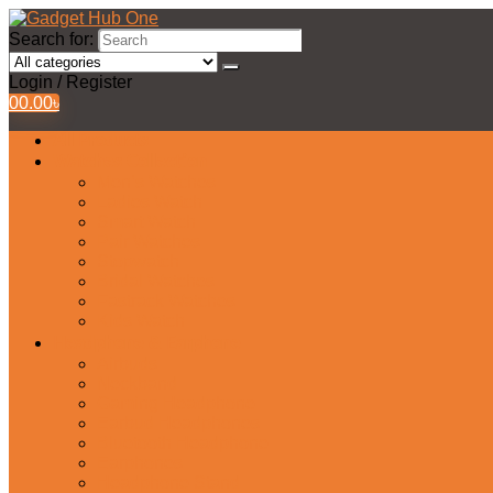
Search for:
Login / Register
0
0.00
৳
All Products
Watches Collection
Men’s Watches
Ladies Watch
Smart Watch
Pair Watches
Stopwatch
Bridal Watches
Fastrack Watches
Kids Watch
Headphone & Earphone
Airbuds
Neckband
Gaming Headphone
Earbud Headphones
Bluetooth Headphone
Earphones
Headphone Stand