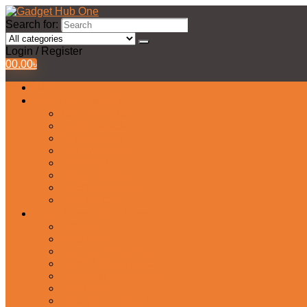
Search for:
Login / Register
0
0.00
৳
All Products
Watches Collection
Men’s Watches
Ladies Watch
Smart Watch
Pair Watches
Stopwatch
Bridal Watches
Fastrack Watches
Kids Watch
Headphone & Earphone
Airbuds
Neckband
Gaming Headphone
Earbud Headphones
Bluetooth Headphone
Earphones
Headphone Stand