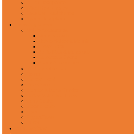
In-Ear Headphone
Wired Headphones
Over-Ear Headphones
Sports Headphone
Home Appliances
Mobile Accessories
Memory Cards
Mobile Holder & Mounts
Power Bank
Selfie Stick & Monopods
Outdoors & Sports
Phone Accessories
Rechargeable Fan
Router
Kitchen Hood
Rice Cookers
Blender, Mixer & Grinder
Coffee Maker Machines
Curry Cooker
Electric kettle
Fryer
Frypan/Tawa
Juicer
Login/Register