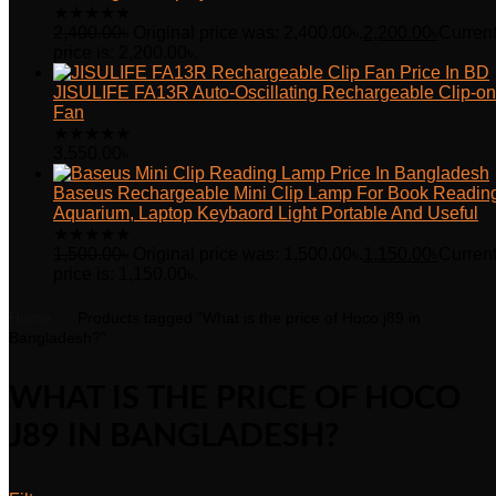
★
★
★
★
★
2,400.00
৳
Original price was: 2,400.00৳.
2,200.00
৳
Curren
price is: 2,200.00৳.
JISULIFE FA13R Auto-Oscillating Rechargeable Clip-on
Fan
★
★
★
★
★
3,550.00
৳
Baseus Rechargeable Mini Clip Lamp For Book Readin
Aquarium, Laptop Keybaord Light Portable And Useful
★
★
★
★
★
1,500.00
৳
Original price was: 1,500.00৳.
1,150.00
৳
Curren
price is: 1,150.00৳.
Home
Products tagged “What is the price of Hoco j89 in
Bangladesh?”
WHAT IS THE PRICE OF HOCO
J89 IN BANGLADESH?