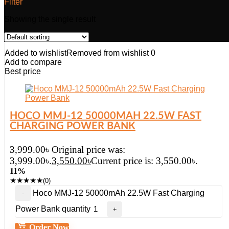
Filter
Showing the single result
Added to wishlist
Removed from wishlist
0
Add to compare
Best price
HOCO MMJ-12 50000MAH 22.5W FAST
CHARGING POWER BANK
3,999.00
৳
Original price was:
3,999.00৳.
3,550.00
৳
Current price is: 3,550.00৳.
11%
★
★
★
★
★
(0)
Hoco MMJ-12 50000mAh 22.5W Fast Charging
Power Bank quantity
Order Now