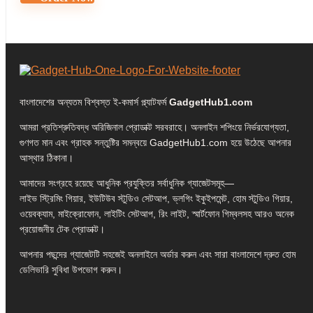
বাংলাদেশের অন্যতম বিশ্বস্ত ই-কমার্স প্ল্যাটফর্ম
GadgetHub1.com
আমরা প্রতিশ্রুতিবদ্ধ অরিজিনাল প্রোডাক্ট সরবরাহে। অনলাইন শপিংয়ে নির্ভরযোগ্যতা,
গুণগত মান এবং গ্রাহক সন্তুষ্টির সমন্বয়ে GadgetHub1.com হয়ে উঠেছে আপনার
আস্থার ঠিকানা।
আমাদের সংগ্রহে রয়েছে আধুনিক প্রযুক্তির সর্বাধুনিক গ্যাজেটসমূহ—
লাইভ স্ট্রিমিং গিয়ার, ইউটিউব স্টুডিও সেটআপ, ভ্লগিং ইকুইপমেন্ট, হোম স্টুডিও গিয়ার,
ওয়েবক্যাম, মাইক্রোফোন, লাইটিং সেটআপ, রিং লাইট, স্মার্টফোন গিম্বলসহ আরও অনেক
প্রয়োজনীয় টেক প্রোডাক্ট।
আপনার পছন্দের গ্যাজেটটি সহজেই অনলাইনে অর্ডার করুন এবং সারা বাংলাদেশে দ্রুত হোম
ডেলিভারি সুবিধা উপভোগ করুন।