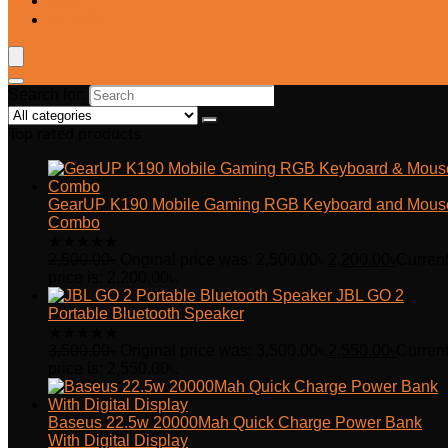
Blog
Wishlist
Search for:
Top rated products
GearUP K190 Mobile Gaming RGB Keyboard and Mous
Combo
★
★
★
★
★
2,500.00
৳
Original price was: 2,500.00৳.
2,200.00
৳
Curren
price is: 2,200.00৳.
JBL GO 2
Portable Bluetooth Speaker
★
★
★
★
★
3,500.00
৳
Original price was: 3,500.00৳.
2,550.00
৳
Curren
price is: 2,550.00৳.
Baseus 22.5w 20000Mah Quick Charge Power Bank
With Digital Display