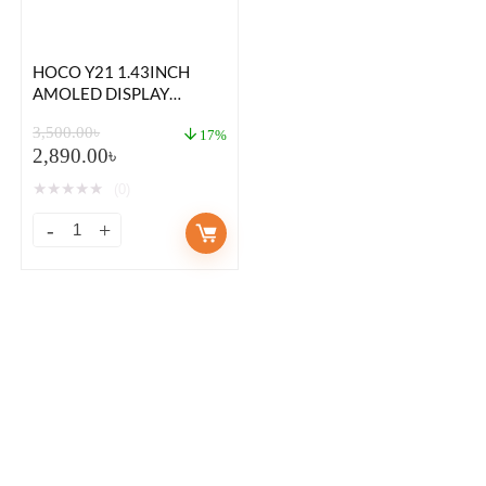
HOCO Y21 1.43INCH
AMOLED DISPLAY
SMART WATCH –
3,500.00
৳
SPORTS, BLUETOOTH
17%
2,890.00
৳
CALLS, VERSION HEART
RATE, BLOOD, OXYGEN,
★
★
★
★
★
(0)
SLEEP MONITOR FOR
MAN IP67 WATERPROOF