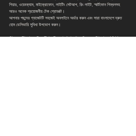
গিয়ার, ওয়েবক্যাম, মাইক্রোফোন, লাইটিং সেটআপ, রিং লাইট, স্মার্টফোন গিম্বলসহ
আরও অনেক প্রয়োজনীয় টেক প্রোডাক্ট।
আপনার পছন্দের গ্যাজেটটি সহজেই অনলাইনে অর্ডার করুন এবং সারা বাংলাদেশে দ্রুত
হোম ডেলিভারি সুবিধা উপভোগ করুন।
Shop: Zirabo, Bot Tola Road, Ashulia, Savar, Dhaka-1341
- ESSENTIAL LINKS IN ONE PLACE
EXPLORE MORE
QUICK LINKS
ALL PRODUCT
TERMS &
CONDITIONS
WATCHES
COLLECTION
RETURNS AND
REFUND POLICY
YOUTUBE STUDIO
GEARS
HEADPHONE &
EARPHONE