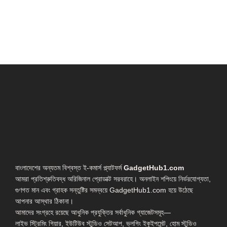
বাংলাদেশের অন্যতম বিশ্বস্ত ই-কমার্স প্ল্যাটফর্ম
GadgetHub1.com
আমরা প্রতিশ্রুতিবদ্ধ অরিজিনাল প্রোডাক্ট সরবরাহে। অনলাইন শপিংয়ে নির্ভরযোগ্যতা,
গুণগত মান এবং গ্রাহক সন্তুষ্টির সমন্বয়ে GadgetHub1.com হয়ে উঠেছে
আপনার আস্থার ঠিকানা।
আমাদের সংগ্রহে রয়েছে আধুনিক প্রযুক্তির সর্বাধুনিক গ্যাজেটসমূহ—
লাইভ স্ট্রিমিং গিয়ার, ইউটিউব স্টুডিও সেটআপ, ভ্লগিং ইকুইপমেন্ট, হোম স্টুডিও