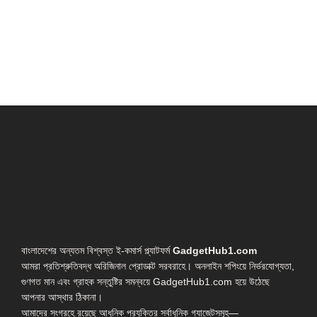
বাংলাদেশের অন্যতম বিশ্বস্ত ই-কমার্স প্ল্যাটফর্ম
GadgetHub1.com
আমরা প্রতিশ্রুতিবদ্ধ অরিজিনাল প্রোডাক্ট সরবরাহে। অনলাইন শপিংয়ে নির্ভরযোগ্যতা,
গুণগত মান এবং গ্রাহক সন্তুষ্টির সমন্বয়ে GadgetHub1.com হয়ে উঠেছে
আপনার আস্থার ঠিকানা।
আমাদের সংগ্রহে রয়েছে আধুনিক প্রযুক্তির সর্বাধুনিক গ্যাজেটসমূহ—