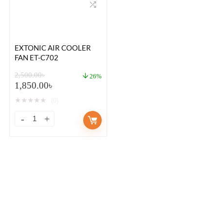
EXTONIC AIR COOLER
FAN ET-C702
2,500.00
৳
26%
1,850.00
৳
★
★
★
★
★
(0)