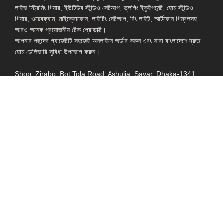
লাইভ স্ট্রিমিং গিয়ার, ইউটিউব স্টুডিও সেটআপ, ভ্লগিং ইকুইপমেন্ট, হোম স্টুডিও
গিয়ার, ওয়েবক্যাম, মাইক্রোফোন, লাইটিং সেটআপ, রিং লাইট, স্মার্টফোন গিম্বলসহ
আরও অনেক প্রয়োজনীয় টেক প্রোডাক্ট।
আপনার পছন্দের গ্যাজেটটি সহজেই অনলাইনে অর্ডার করুন এবং সারা বাংলাদেশে দ্রুত
হোম ডেলিভারি সুবিধা উপভোগ করুন।
Shop: Zirabo, Bot Tola Road, Ashulia, Savar, Dhaka-1341
- ESSENTIAL LINKS IN ONE PLACE
EXPLORE MORE
QUICK LINKS
ALL PRODUCT
TERMS &
CONDITIONS
WATCHES
COLLECTION
RETURNS AND
REFUND POLICY
YOUTUBE STUDIO
GEARS
HEADPHONE &
EARPHONE