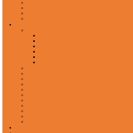
In-Ear Headphone
Wired Headphones
Over-Ear Headphones
Sports Headphone
Home Appliances
Mobile Accessories
Memory Cards
Mobile Holder & Mounts
Power Bank
Selfie Stick & Monopods
Outdoors & Sports
Phone Accessories
Rechargeable Fan
Router
Kitchen Hood
Rice Cookers
Blender, Mixer & Grinder
Coffee Maker Machines
Curry Cooker
Electric kettle
Fryer
Frypan/Tawa
Juicer
Login/Register