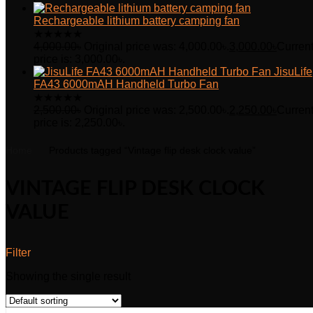
Rechargeable lithium battery camping fan
★
★
★
★
★
4,000.00
৳
Original price was: 4,000.00৳.
3,000.00
৳
Curren
price is: 3,000.00৳.
JisuLife
FA43 6000mAH Handheld Turbo Fan
★
★
★
★
★
2,500.00
৳
Original price was: 2,500.00৳.
2,250.00
৳
Curren
price is: 2,250.00৳.
Home
Products tagged “Vintage flip desk clock value”
VINTAGE FLIP DESK CLOCK
VALUE
Filter
Showing the single result