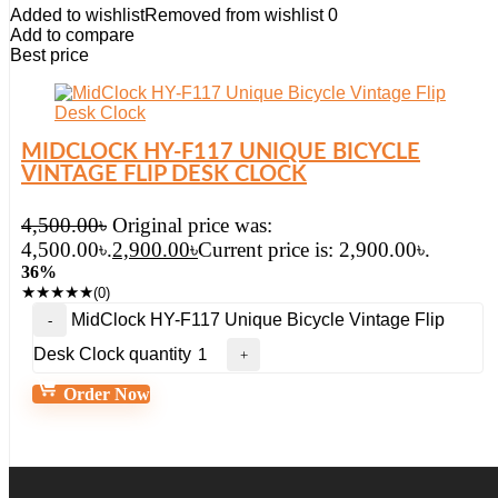
Added to wishlist
Removed from wishlist
0
Add to compare
Best price
MIDCLOCK HY-F117 UNIQUE BICYCLE
VINTAGE FLIP DESK CLOCK
4,500.00
৳
Original price was:
4,500.00৳.
2,900.00
৳
Current price is: 2,900.00৳.
36%
★
★
★
★
★
(0)
MidClock HY-F117 Unique Bicycle Vintage Flip
Desk Clock quantity
Order Now