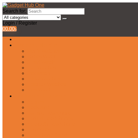
Search for:
Login / Register
0
0.00
৳
All Products
Watches Collection
Men’s Watches
Ladies Watch
Smart Watch
Pair Watches
Stopwatch
Bridal Watches
Fastrack Watches
Kids Watch
Headphone & Earphone
Airbuds
Neckband
Gaming Headphone
Earbud Headphones
Bluetooth Headphone
Earphones
Headphone Stand