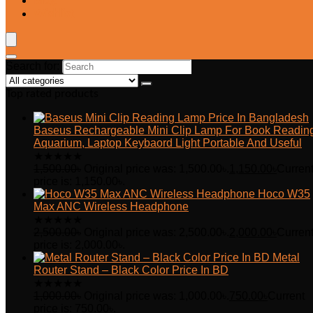
Blog
Wishlist
Search for:
Top rated products
Baseus Rechargeable Mini Clip Lamp For Book Readin
Aquarium, Laptop Keybaord Light Portable And Useful
★
★
★
★
★
1,500.00
৳
Original price was: 1,500.00৳.
1,150.00
৳
Curren
price is: 1,150.00৳.
Hoco W35
Max ANC Wireless Headphone
★
★
★
★
★
2,500.00
৳
Original price was: 2,500.00৳.
2,000.00
৳
Curren
price is: 2,000.00৳.
Metal
Router Stand – Black Color Price In BD
★
★
★
★
★
1,000.00
৳
Original price was: 1,000.00৳.
750.00
৳
Current
price is: 750.00৳.