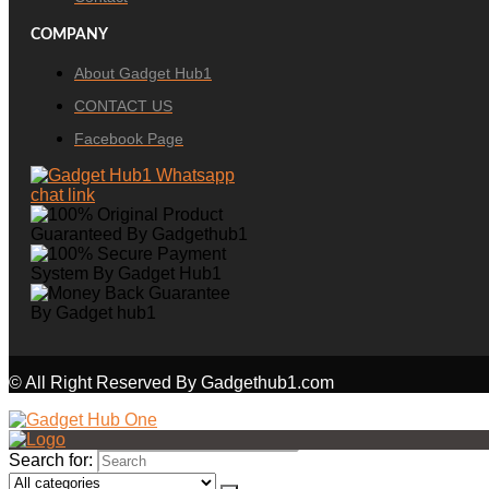
COMPANY
About Gadget Hub1
CONTACT US
Facebook Page
© All Right Reserved By Gadgethub1.com
Search for: