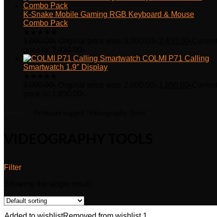
K-Snake Mobile Gaming RGB Keyboard & Mouse
Combo Pack
★
★
★
★
★
3,000.00
৳
Original price was: 3,000.00৳.
2,450.00
৳
Curren
price is: 2,450.00৳.
COLMI P71 Calling
Smartwatch 1.9″ Display
★
★
★
★
★
2,000.00
৳
Original price was: 2,000.00৳.
1,850.00
৳
Curren
price is: 1,850.00৳.
Home
Products tagged “Videography Tools”
VIDEOGRAPHY TOOLS
Filter
Showing the single result
Added to wishlist
Removed from wishlist
1