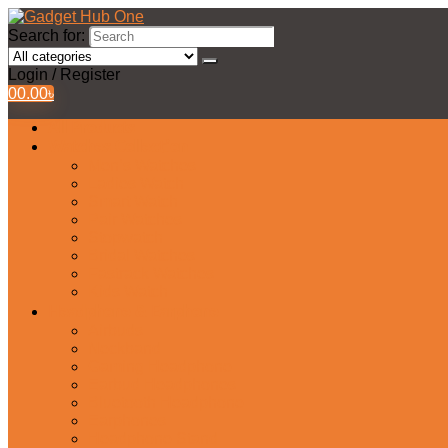
Search for:
Login / Register
0
0.00
৳
All Products
Watches Collection
Men’s Watches
Ladies Watch
Smart Watch
Pair Watches
Stopwatch
Bridal Watches
Fastrack Watches
Kids Watch
Headphone & Earphone
Airbuds
Neckband
Gaming Headphone
Earbud Headphones
Bluetooth Headphone
Earphones
Headphone Stand