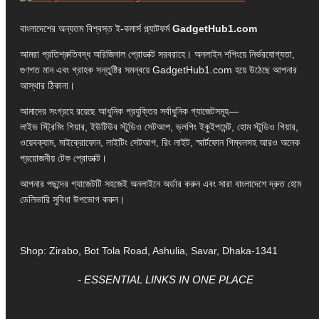
বাংলাদেশের অন্যতম বিশ্বস্ত ই-কমার্স প্ল্যাটফর্ম
GadgetHub1.com
আমরা প্রতিশ্রুতিবদ্ধ অরিজিনাল প্রোডাক্ট সরবরাহে। অনলাইন শপিংয়ে নির্ভরযোগ্যতা,
গুণগত মান এবং গ্রাহক সন্তুষ্টির সমন্বয়ে GadgetHub1.com হয়ে উঠেছে আপনার
আস্থার ঠিকানা।
আমাদের সংগ্রহে রয়েছে আধুনিক প্রযুক্তির সর্বাধুনিক গ্যাজেটসমূহ—
লাইভ স্ট্রিমিং গিয়ার, ইউটিউব স্টুডিও সেটআপ, ভ্লগিং ইকুইপমেন্ট, হোম স্টুডিও গিয়ার,
ওয়েবক্যাম, মাইক্রোফোন, লাইটিং সেটআপ, রিং লাইট, স্মার্টফোন গিম্বলসহ আরও অনেক
প্রয়োজনীয় টেক প্রোডাক্ট।
আপনার পছন্দের গ্যাজেটটি সহজেই অনলাইনে অর্ডার করুন এবং সারা বাংলাদেশে দ্রুত হোম
ডেলিভারি সুবিধা উপভোগ করুন।
Shop: Zirabo, Bot Tola Road, Ashulia, Savar, Dhaka-1341
- ESSENTIAL LINKS IN ONE PLACE