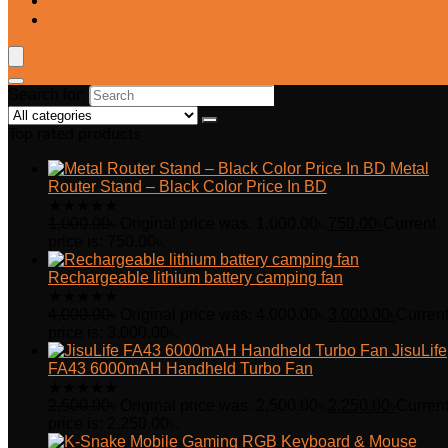
Blog
Wishlist
Search for:
Top rated products
Metal
Router Stand – Black Color Price In BD
★
★
★
★
★
1,000.00
৳
Original price was: 1,000.00৳.
750.00
৳
Current
price is: 750.00৳.
Rechargeable lithium battery camping fan
★
★
★
★
★
4,000.00
৳
Original price was: 4,000.00৳.
3,000.00
৳
Curren
price is: 3,000.00৳.
JisuLife
FA43 6000mAH Handheld Turbo Fan
★
★
★
★
★
2,500.00
৳
Original price was: 2,500.00৳.
2,250.00
৳
Curren
price is: 2,250.00৳.