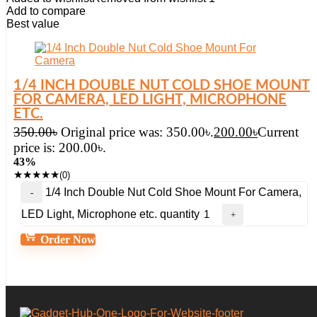
Add to compare
Best value
1/4 INCH DOUBLE NUT COLD SHOE MOUNT
FOR CAMERA, LED LIGHT, MICROPHONE
ETC.
350.00
৳
Original price was: 350.00৳.
200.00
৳
Current
price is: 200.00৳.
43%
★
★
★
★
★
(0)
1/4 Inch Double Nut Cold Shoe Mount For Camera,
LED Light, Microphone etc. quantity
Order Now