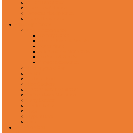
In-Ear Headphone
Wired Headphones
Over-Ear Headphones
Sports Headphone
Home Appliances
Mobile Accessories
Memory Cards
Mobile Holder & Mounts
Power Bank
Selfie Stick & Monopods
Outdoors & Sports
Phone Accessories
Rechargeable Fan
Router
Kitchen Hood
Rice Cookers
Blender, Mixer & Grinder
Coffee Maker Machines
Curry Cooker
Electric kettle
Fryer
Frypan/Tawa
Juicer
Login/Register