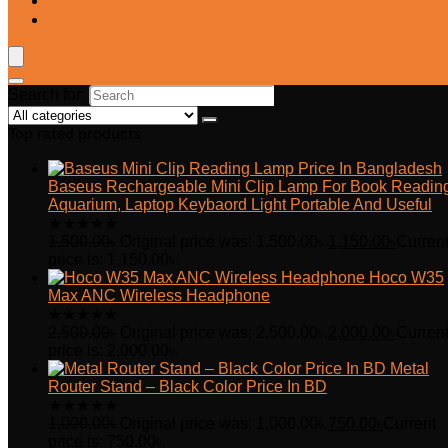
Blog
Wishlist
Search for:
Top rated products
Baseus Rechargeable Mini Clip Lamp For Book Readin
Aquarium, Laptop Keybaord Light Portable And Useful
★
★
★
★
★
1,500.00
৳
Original price was: 1,500.00৳.
1,150.00
৳
Curren
price is: 1,150.00৳.
Hoco W35
Max ANC Wireless Headphone
★
★
★
★
★
2,500.00
৳
Original price was: 2,500.00৳.
2,000.00
৳
Curren
price is: 2,000.00৳.
Metal
Router Stand – Black Color Price In BD
★
★
★
★
★
1,000.00
৳
Original price was: 1,000.00৳.
750.00
৳
Current
price is: 750.00৳.