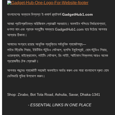
বাংলাদেশের অন্যতম বিশ্বস্ত ই-কমার্স প্ল্যাটফর্ম
GadgetHub1.com
আমরা প্রতিশ্রুতিবদ্ধ অরিজিনাল প্রোডাক্ট সরবরাহে। অনলাইন শপিংয়ে নির্ভরযোগ্যতা,
গুণগত মান এবং গ্রাহক সন্তুষ্টির সমন্বয়ে GadgetHub1.com হয়ে উঠেছে আপনার
আস্থার ঠিকানা।
আমাদের সংগ্রহে রয়েছে আধুনিক প্রযুক্তির সর্বাধুনিক গ্যাজেটসমূহ—
লাইভ স্ট্রিমিং গিয়ার, ইউটিউব স্টুডিও সেটআপ, ভ্লগিং ইকুইপমেন্ট, হোম স্টুডিও গিয়ার,
ওয়েবক্যাম, মাইক্রোফোন, লাইটিং সেটআপ, রিং লাইট, স্মার্টফোন গিম্বলসহ আরও অনেক
প্রয়োজনীয় টেক প্রোডাক্ট।
আপনার পছন্দের গ্যাজেটটি সহজেই অনলাইনে অর্ডার করুন এবং সারা বাংলাদেশে দ্রুত হোম
ডেলিভারি সুবিধা উপভোগ করুন।
Shop: Zirabo, Bot Tola Road, Ashulia, Savar, Dhaka-1341
- ESSENTIAL LINKS IN ONE PLACE