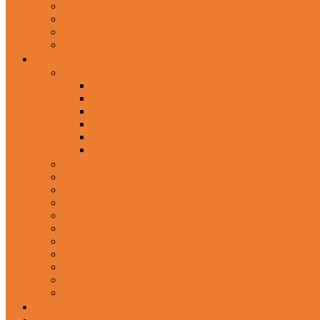
In-Ear Headphone
Wired Headphones
Over-Ear Headphones
Sports Headphone
Home Appliances
Mobile Accessories
Memory Cards
Mobile Holder & Mounts
Power Bank
Selfie Stick & Monopods
Outdoors & Sports
Phone Accessories
Rechargeable Fan
Router
Kitchen Hood
Rice Cookers
Blender, Mixer & Grinder
Coffee Maker Machines
Curry Cooker
Electric kettle
Fryer
Frypan/Tawa
Juicer
Login/Register