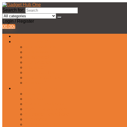
Search for:
Login / Register
0
0.00
৳
All Products
Watches Collection
Men’s Watches
Ladies Watch
Smart Watch
Pair Watches
Stopwatch
Bridal Watches
Fastrack Watches
Kids Watch
Headphone & Earphone
Airbuds
Neckband
Gaming Headphone
Earbud Headphones
Bluetooth Headphone
Earphones
Headphone Stand