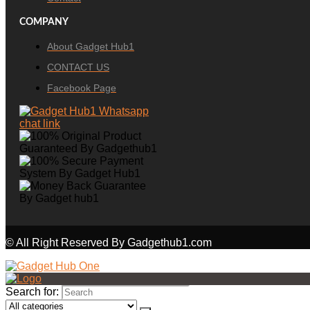
COMPANY
About Gadget Hub1
CONTACT US
Facebook Page
© All Right Reserved By Gadgethub1.com
Search for: