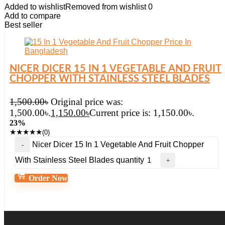
Added to wishlist
Removed from wishlist
0
Add to compare
Best seller
NICER DICER 15 IN 1 VEGETABLE AND FRUIT
CHOPPER WITH STAINLESS STEEL BLADES
1,500.00
৳
Original price was:
1,500.00৳.
1,150.00
৳
Current price is: 1,150.00৳.
23%
★
★
★
★
★
(0)
Nicer Dicer 15 In 1 Vegetable And Fruit Chopper
With Stainless Steel Blades quantity
Order Now