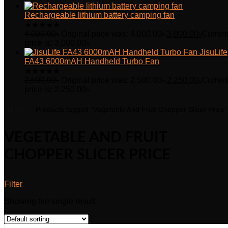
Rechargeable lithium battery camping fan
★
★
★
★
★
4,000.00
৳
Original price was: 4,000.00৳.
3,000.00
৳
Curren
price is: 3,000.00৳.
JisuLife
FA43 6000mAH Handheld Turbo Fan
★
★
★
★
★
2,500.00
৳
Original price was: 2,500.00৳.
2,250.00
৳
Curren
price is: 2,250.00৳.
Home
Products tagged “Vegetable And Fruit Chopper Slicer Price”
VEGETABLE AND FRUIT
CHOPPER SLICER PRICE
Filter
Showing the single result