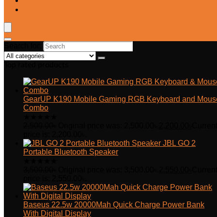
Blog
Wishlist
Search for:
Top rated products
GearUP K190 Mobile Gaming RGB Keyboard and Mous
Combo
★
★
★
★
★
2,500.00
৳
Original price was: 2,500.00৳.
2,200.00
৳
Curren
price is: 2,200.00৳.
JBL GO 2
Portable Bluetooth Speaker
★
★
★
★
★
3,500.00
৳
Original price was: 3,500.00৳.
2,550.00
৳
Curren
price is: 2,550.00৳.
Baseus 22.5w 20000Mah Quick Charge Power Bank
With Digital Display