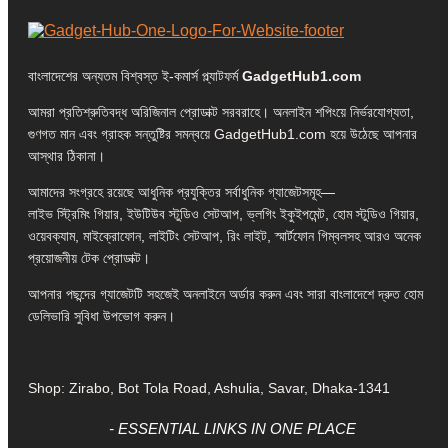
বাংলাদেশের অন্যতম বিশ্বস্ত ই-কমার্স প্ল্যাটফর্ম
GadgetHub1.com
আমরা প্রতিশ্রুতিবদ্ধ অরিজিনাল প্রোডাক্ট সরবরাহে। অনলাইন শপিংয়ে নির্ভরযোগ্যতা,
গুণগত মান এবং গ্রাহক সন্তুষ্টির সমন্বয়ে GadgetHub1.com হয়ে উঠেছে আপনার
আস্থার ঠিকানা।
আমাদের সংগ্রহে রয়েছে আধুনিক প্রযুক্তির সর্বাধুনিক গ্যাজেটসমূহ—
লাইভ স্ট্রিমিং গিয়ার, ইউটিউব স্টুডিও সেটআপ, ভ্লগিং ইকুইপমেন্ট, হোম স্টুডিও গিয়ার,
ওয়েবক্যাম, মাইক্রোফোন, লাইটিং সেটআপ, রিং লাইট, স্মার্টফোন গিম্বলসহ আরও অনেক
প্রয়োজনীয় টেক প্রোডাক্ট।
আপনার পছন্দের গ্যাজেটটি সহজেই অনলাইনে অর্ডার করুন এবং সারা বাংলাদেশে দ্রুত হোম
ডেলিভারি সুবিধা উপভোগ করুন।
Shop: Zirabo, Bot Tola Road, Ashulia, Savar, Dhaka-1341
- ESSENTIAL LINKS IN ONE PLACE