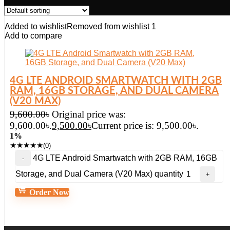
Added to wishlist
Removed from wishlist
1
Add to compare
4G LTE ANDROID SMARTWATCH WITH 2GB
RAM, 16GB STORAGE, AND DUAL CAMERA
(V20 MAX)
9,600.00
৳
Original price was:
9,600.00৳.
9,500.00
৳
Current price is: 9,500.00৳.
1%
★
★
★
★
★
(0)
4G LTE Android Smartwatch with 2GB RAM, 16GB
Storage, and Dual Camera (V20 Max) quantity
Order Now