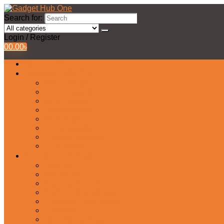
Search for:
Login / Register
0
0.00
৳
All Products
Watches Collection
Men’s Watches
Ladies Watch
Smart Watch
Pair Watches
Stopwatch
Bridal Watches
Fastrack Watches
Kids Watch
Headphone & Earphone
Airbuds
Neckband
Gaming Headphone
Earbud Headphones
Bluetooth Headphone
Earphones
Headphone Stand