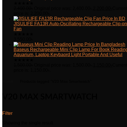
★
★
★
★
★
2,400.00
৳
Original price was: 2,400.00৳.
2,200.00
৳
Curren
price is: 2,200.00৳.
JISULIFE FA13R Auto-Oscillating Rechargeable Clip-on
Fan
★
★
★
★
★
3,550.00
৳
Baseus Rechargeable Mini Clip Lamp For Book Readin
Aquarium, Laptop Keybaord Light Portable And Useful
★
★
★
★
★
1,500.00
৳
Original price was: 1,500.00৳.
1,150.00
৳
Curren
price is: 1,150.00৳.
Home
Products tagged “V20 Max Smartwatch”
V20 MAX SMARTWATCH
Filter
Showing the single result