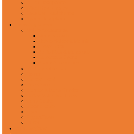
In-Ear Headphone
Wired Headphones
Over-Ear Headphones
Sports Headphone
Home Appliances
Mobile Accessories
Memory Cards
Mobile Holder & Mounts
Power Bank
Selfie Stick & Monopods
Outdoors & Sports
Phone Accessories
Rechargeable Fan
Router
Kitchen Hood
Rice Cookers
Blender, Mixer & Grinder
Coffee Maker Machines
Curry Cooker
Electric kettle
Fryer
Frypan/Tawa
Juicer
Login/Register