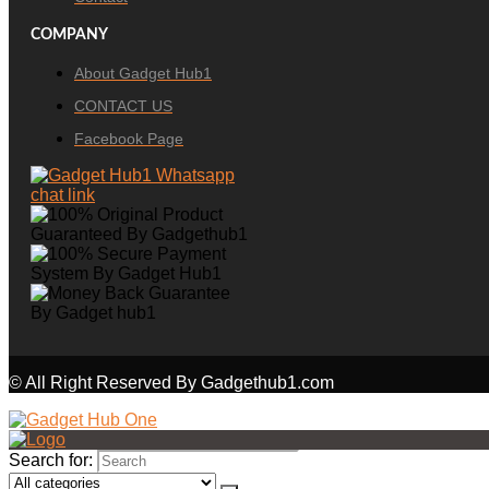
COMPANY
About Gadget Hub1
CONTACT US
Facebook Page
© All Right Reserved By Gadgethub1.com
Search for: