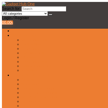
Search for:
Login / Register
0
0.00
৳
All Products
Watches Collection
Men’s Watches
Ladies Watch
Smart Watch
Pair Watches
Stopwatch
Bridal Watches
Fastrack Watches
Kids Watch
Headphone & Earphone
Airbuds
Neckband
Gaming Headphone
Earbud Headphones
Bluetooth Headphone
Earphones
Headphone Stand