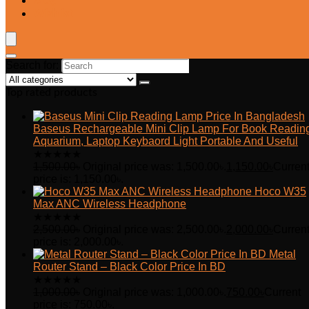
Blog
Wishlist
Search for:
Top rated products
Baseus Rechargeable Mini Clip Lamp For Book Readin
Aquarium, Laptop Keybaord Light Portable And Useful
★
★
★
★
★
1,500.00
৳
Original price was: 1,500.00৳.
1,150.00
৳
Curren
price is: 1,150.00৳.
Hoco W35
Max ANC Wireless Headphone
★
★
★
★
★
2,500.00
৳
Original price was: 2,500.00৳.
2,000.00
৳
Curren
price is: 2,000.00৳.
Metal
Router Stand – Black Color Price In BD
★
★
★
★
★
1,000.00
৳
Original price was: 1,000.00৳.
750.00
৳
Current
price is: 750.00৳.