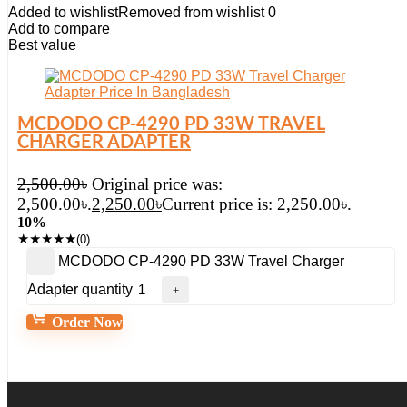
Added to wishlist
Removed from wishlist
0
Add to compare
Best value
MCDODO CP-4290 PD 33W TRAVEL
CHARGER ADAPTER
2,500.00
৳
Original price was:
2,500.00৳.
2,250.00
৳
Current price is: 2,250.00৳.
10%
★
★
★
★
★
(0)
MCDODO CP-4290 PD 33W Travel Charger
Adapter quantity
Order Now