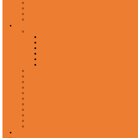
In-Ear Headphone
Wired Headphones
Over-Ear Headphones
Sports Headphone
Home Appliances
Mobile Accessories
Memory Cards
Mobile Holder & Mounts
Power Bank
Selfie Stick & Monopods
Outdoors & Sports
Phone Accessories
Rechargeable Fan
Router
Kitchen Hood
Rice Cookers
Blender, Mixer & Grinder
Coffee Maker Machines
Curry Cooker
Electric kettle
Fryer
Frypan/Tawa
Juicer
Login/Register