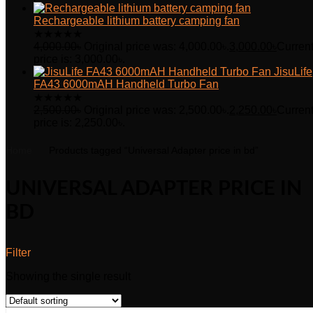
Rechargeable lithium battery camping fan
★
★
★
★
★
4,000.00
৳
Original price was: 4,000.00৳.
3,000.00
৳
Curren
price is: 3,000.00৳.
JisuLife
FA43 6000mAH Handheld Turbo Fan
★
★
★
★
★
2,500.00
৳
Original price was: 2,500.00৳.
2,250.00
৳
Curren
price is: 2,250.00৳.
Home
Products tagged “Universal Adapter price in bd”
UNIVERSAL ADAPTER PRICE IN
BD
Filter
Showing the single result