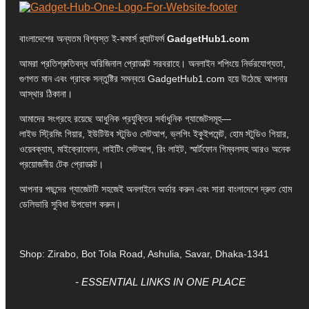
বাংলাদেশের অন্যতম বিশ্বস্ত ই-কমার্স প্ল্যাটফর্ম
GadgetHub1.com
আমরা প্রতিশ্রুতিবদ্ধ অরিজিনাল প্রোডাক্ট সরবরাহে। অনলাইন শপিংয়ে নির্ভরযোগ্যতা,
গুণগত মান এবং গ্রাহক সন্তুষ্টির সমন্বয়ে GadgetHub1.com হয়ে উঠেছে আপনার
আস্থার ঠিকানা।
আমাদের সংগ্রহে রয়েছে আধুনিক প্রযুক্তির সর্বাধুনিক গ্যাজেটসমূহ—
লাইভ স্ট্রিমিং গিয়ার, ইউটিউব স্টুডিও সেটআপ, ভ্লগিং ইকুইপমেন্ট, হোম স্টুডিও গিয়ার,
ওয়েবক্যাম, মাইক্রোফোন, লাইটিং সেটআপ, রিং লাইট, স্মার্টফোন গিম্বলসহ আরও অনেক
প্রয়োজনীয় টেক প্রোডাক্ট।
আপনার পছন্দের গ্যাজেটটি সহজেই অনলাইনে অর্ডার করুন এবং সারা বাংলাদেশে দ্রুত হোম
ডেলিভারি সুবিধা উপভোগ করুন।
Shop: Zirabo, Bot Tola Road, Ashulia, Savar, Dhaka-1341
- ESSENTIAL LINKS IN ONE PLACE