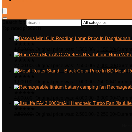
Wishlist
Search for:
Top rated products
★
★
★
★
★
1,500.00
৳
Original price was: 1,500.00৳.
1,150.00
৳
Current
Hoco W35 
★
★
★
★
★
2,500.00
৳
Original price was: 2,500.00৳.
2,000.00
৳
Current
Metal R
★
★
★
★
★
1,000.00
৳
Original price was: 1,000.00৳.
750.00
৳
Current p
Rechargeabl
★
★
★
★
★
4,000.00
৳
Original price was: 4,000.00৳.
3,000.00
৳
Current
JisuLi
★
★
★
★
★
2,500.00
৳
Original price was: 2,500.00৳.
2,250.00
৳
Current
Hom