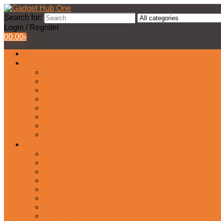
Search for:
Login / Register
0
0.00
৳
All Products
Watches Collection
Men’s Watches
Ladies Watch
Smart Watch
Pair Watches
Stopwatch
Bridal Watches
Fastrack Watches
Kids Watch
Headphone & Earphone
Airbuds
Neckband
Gaming Headphone
Earbud Headphones
Bluetooth Headphone
Earphones
Headphone Stand
In-Ear Headphone