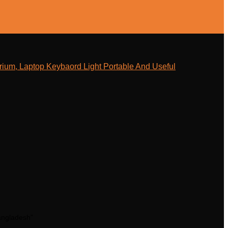
ium, Laptop Keybaord Light Portable And Useful
angladesh”