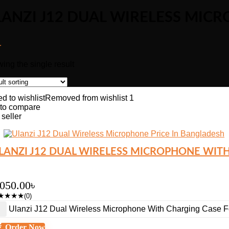
ANZI J12 DUAL WIRELESS MIC
r
ing the single result
d to wishlist
Removed from wishlist
1
to compare
 seller
LANZI J12 DUAL WIRELESS MICROPHONE WITH
,050.00
৳
★
★
★
★
(0)
Ulanzi J12 Dual Wireless Microphone With Charging Case F
Order Now