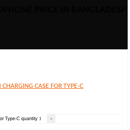
ROPHONE PRICE IN BANGLADESH
 CHARGING CASE FOR TYPE-C
or Type-C quantity