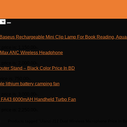
Baseus Rechargeable Mini Clip Lamp For Book Reading, Aquar
 price is: 1,150.00৳.
Max ANC Wireless Headphone
 price is: 2,000.00৳.
outer Stand – Black Color Price In BD
rice is: 750.00৳.
e lithium battery camping fan
 price is: 3,000.00৳.
fe FA43 6000mAH Handheld Turbo Fan
 price is: 2,250.00৳.
e
Products tagged “Ulanzi J12 Dual Wireless Microphone Price In B