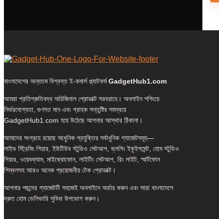
বাংলাদেশের অন্যতম বিশ্বস্ত ই-কমার্স প্ল্যাটফর্ম
GadgetHub1.com
আমরা প্রতিশ্রুতিবদ্ধ অরিজিনাল প্রোডাক্ট সরবরাহে। অনলাইন শপিংয়ে
নির্ভরযোগ্যতা, গুণগত মান এবং গ্রাহক সন্তুষ্টির সমন্বয়ে
GadgetHub1.com হয়ে উঠেছে আপনার আস্থার ঠিকানা।
আমাদের সংগ্রহে রয়েছে আধুনিক প্রযুক্তির সর্বাধুনিক গ্যাজেটসমূহ—
লাইভ স্ট্রিমিং গিয়ার, ইউটিউব স্টুডিও সেটআপ, ভ্লগিং ইকুইপমেন্ট, হোম স্টুডিও
গিয়ার, ওয়েবক্যাম, মাইক্রোফোন, লাইটিং সেটআপ, রিং লাইট, স্মার্টফোন
গিম্বলসহ আরও অনেক প্রয়োজনীয় টেক প্রোডাক্ট।
আপনার পছন্দের গ্যাজেটটি সহজেই অনলাইনে অর্ডার করুন এবং সারা বাংলাদেশে
দ্রুত হোম ডেলিভারি সুবিধা উপভোগ করুন।