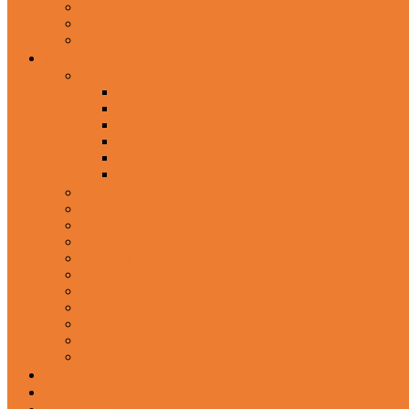
Wired Headphones
Over-Ear Headphones
Sports Headphone
Home Appliances
Mobile Accessories
Memory Cards
Mobile Holder & Mounts
Power Bank
Selfie Stick & Monopods
Outdoors & Sports
Phone Accessories
Rechargeable Fan
Router
Kitchen Hood
Rice Cookers
Blender, Mixer & Grinder
Coffee Maker Machines
Curry Cooker
Electric kettle
Fryer
Frypan/Tawa
Juicer
Login/Register
Blog