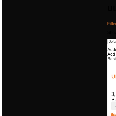
UL
Filte
Show
Adde
Add 
Best
U
3
★