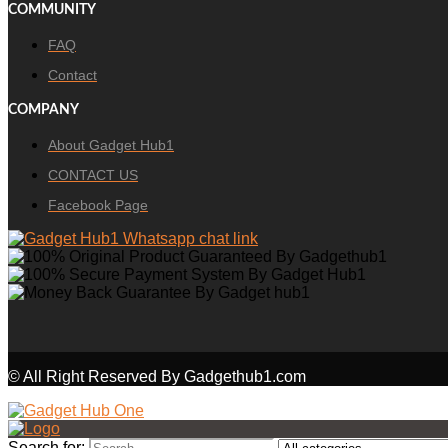
COMMUNITY
FAQ
Contact
COMPANY
About Gadget Hub1
CONTACT US
Facebook Page
© All Right Reserved By Gadgethub1.com
Search for: