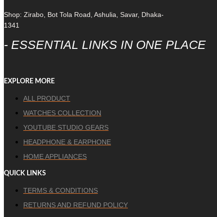
Shop: Zirabo, Bot Tola Road, Ashulia, Savar, Dhaka-
1341
- ESSENTIAL LINKS IN ONE PLACE
EXPLORE MORE
ALL PRODUCT
WATCHES COLLECTION
YOUTUBE STUDIO GEARS
HEADPHONE & EARPHONE
HOME APPLIANCES
QUICK LINKS
TERMS & CONDITIONS
RETURNS AND REFUND POLICY