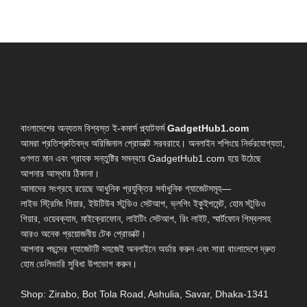
বাংলাদেশের অন্যতম বিশ্বস্ত ই-কমার্স প্ল্যাটফর্ম
GadgetHub1.com
আমরা প্রতিশ্রুতিবদ্ধ অরিজিনাল প্রোডাক্ট সরবরাহে। অনলাইন শপিংয়ে নির্ভরযোগ্যতা,
গুণগত মান এবং গ্রাহক সন্তুষ্টির সমন্বয়ে GadgetHub1.com হয়ে উঠেছে
আপনার আস্থার ঠিকানা।
আমাদের সংগ্রহে রয়েছে আধুনিক প্রযুক্তির সর্বাধুনিক গ্যাজেটসমূহ—
লাইভ স্ট্রিমিং গিয়ার, ইউটিউব স্টুডিও সেটআপ, ভ্লগিং ইকুইপমেন্ট, হোম স্টুডিও
গিয়ার, ওয়েবক্যাম, মাইক্রোফোন, লাইটিং সেটআপ, রিং লাইট, স্মার্টফোন গিম্বলসহ
আরও অনেক প্রয়োজনীয় টেক প্রোডাক্ট।
আপনার পছন্দের গ্যাজেটটি সহজেই অনলাইনে অর্ডার করুন এবং সারা বাংলাদেশে দ্রুত
হোম ডেলিভারি সুবিধা উপভোগ করুন।
Shop: Zirabo, Bot Tola Road, Ashulia, Savar, Dhaka-1341