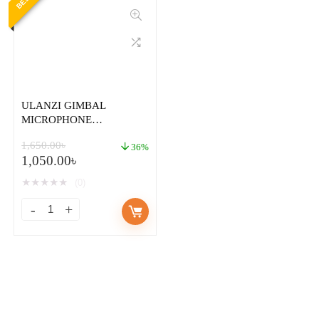
ULANZI GIMBAL
MICROPHONE
EXTENSION 3 COLD
1,650.00
৳
SHOE MOUNTS (PT-3)
36%
1,050.00
৳
★
★
★
★
★
(0)