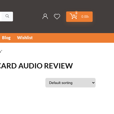
0
0.00
৳
Blog
Wishlist
w”
CARD AUDIO REVIEW