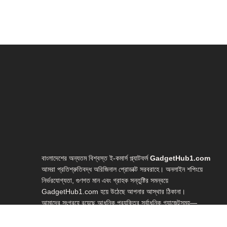
বাংলাদেশের অন্যতম বিশ্বস্ত ই-কমার্স প্ল্যাটফর্ম
GadgetHub1.com
আমরা প্রতিশ্রুতিবদ্ধ অরিজিনাল প্রোডাক্ট সরবরাহে। অনলাইন শপিংয়ে
নির্ভরযোগ্যতা, গুণগত মান এবং গ্রাহক সন্তুষ্টির সমন্বয়ে
GadgetHub1.com হয়ে উঠেছে আপনার আস্থার ঠিকানা।
আমাদের সংগ্রহে রয়েছে আধুনিক প্রযুক্তির সর্বাধুনিক গ্যাজেটসমূহ—
লাইভ স্ট্রিমিং গিয়ার, ইউটিউব স্টুডিও সেটআপ, ভ্লগিং ইকুইপমেন্ট, হোম
স্টুডিও গিয়ার, ওয়েবক্যাম, মাইক্রোফোন, লাইটিং সেটআপ, রিং লাইট,