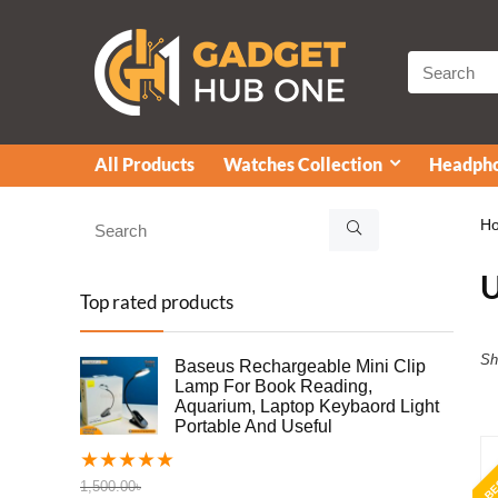
All Products
Watches Collection
Headpho
H
Top rated products
Sh
Baseus Rechargeable Mini Clip
Lamp For Book Reading,
Aquarium, Laptop Keybaord Light
Portable And Useful
BE
★
★
★
★
★
1,500.00
৳