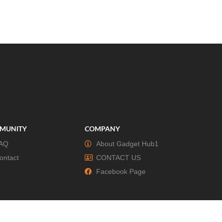
MUNITY
COMPANY
AQ
About Gadget Hub1
ontact
CONTACT US
Facebook Page