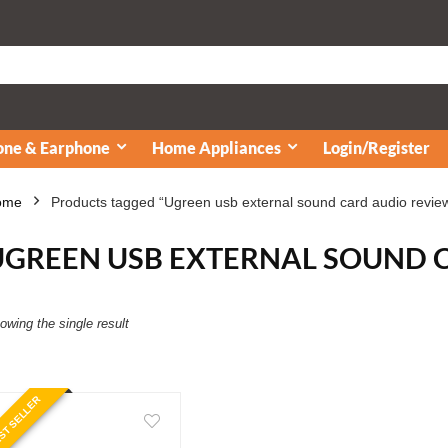
ne & Earphone
Home Appliances
Login/Register
ome
Products tagged “Ugreen usb external sound card audio revie
UGREEN USB EXTERNAL SOUND 
owing the single result
ST SELLER