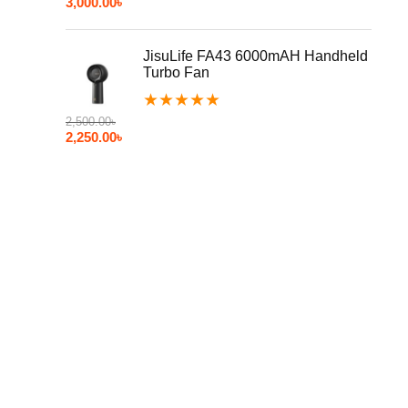
3,000.00
৳
JisuLife FA43 6000mAH Handheld
Turbo Fan
★
★
★
★
★
2,500.00
৳
2,250.00
৳