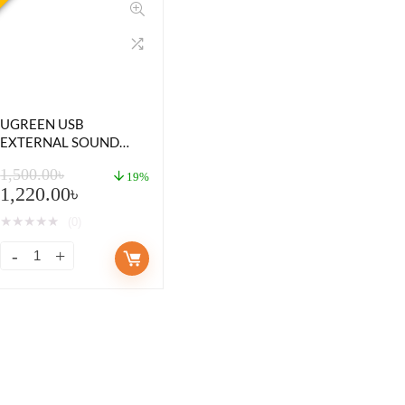
UGREEN USB
EXTERNAL SOUND
CARD AUDIO
1,500.00
৳
INTERFACE WITH
19%
1,220.00
৳
VOLUME CONTROL &
MUTE BUTTON
★
★
★
★
★
(0)