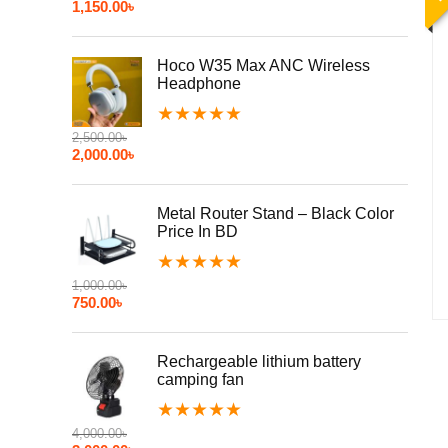
1,150.00
৳
Hoco W35 Max ANC Wireless
Headphone
★
★
★
★
★
2,500.00
৳
2,000.00
৳
Metal Router Stand – Black Color
Price In BD
★
★
★
★
★
1,000.00
৳
750.00
৳
Rechargeable lithium battery
camping fan
★
★
★
★
★
4,000.00
৳