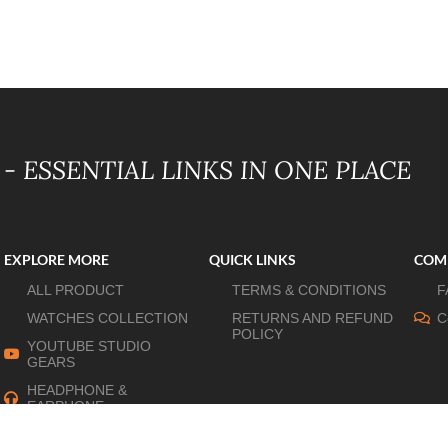
- ESSENTIAL LINKS IN ONE PLACE
EXPLORE MORE
QUICK LINKS
COM
ALL PRODUCT
TERMS & CONDITIONS
F
WATCHES COLLECTION
RETURNS AND REFUND
C
POLICY
YOUTUBE STUDIO
GEARS
HEADPHONE &
EARPHONE
HOME APPLIANCES