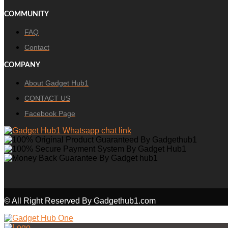
COMMUNITY
FAQ
Contact
COMPANY
About Gadget Hub1
CONTACT US
Facebook Page
© All Right Reserved By Gadgethub1.com