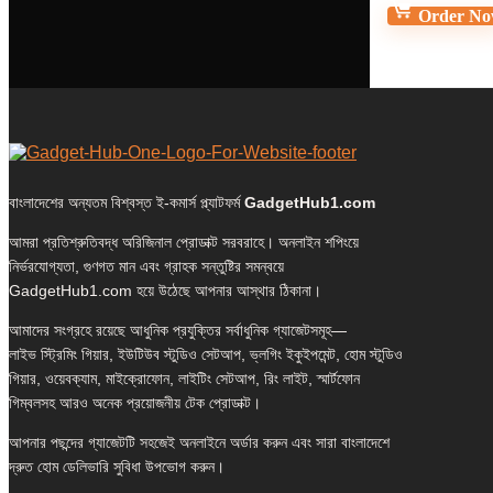
Order N
বাংলাদেশের অন্যতম বিশ্বস্ত ই-কমার্স প্ল্যাটফর্ম
GadgetHub1.com
আমরা প্রতিশ্রুতিবদ্ধ অরিজিনাল প্রোডাক্ট সরবরাহে। অনলাইন শপিংয়ে
নির্ভরযোগ্যতা, গুণগত মান এবং গ্রাহক সন্তুষ্টির সমন্বয়ে
GadgetHub1.com হয়ে উঠেছে আপনার আস্থার ঠিকানা।
আমাদের সংগ্রহে রয়েছে আধুনিক প্রযুক্তির সর্বাধুনিক গ্যাজেটসমূহ—
লাইভ স্ট্রিমিং গিয়ার, ইউটিউব স্টুডিও সেটআপ, ভ্লগিং ইকুইপমেন্ট, হোম স্টুডিও
গিয়ার, ওয়েবক্যাম, মাইক্রোফোন, লাইটিং সেটআপ, রিং লাইট, স্মার্টফোন
গিম্বলসহ আরও অনেক প্রয়োজনীয় টেক প্রোডাক্ট।
আপনার পছন্দের গ্যাজেটটি সহজেই অনলাইনে অর্ডার করুন এবং সারা বাংলাদেশে
দ্রুত হোম ডেলিভারি সুবিধা উপভোগ করুন।