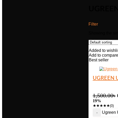
UGREEN
Filter
Showing the sin
Added to wishli
Add to compar
Best seller
UGREEN 
1,500.00
৳
19%
★
★
★
★
★
(0)
Ugreen U