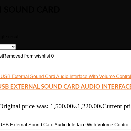
 SOUND CARD
gle result
st
Removed from wishlist
0
e
USB EXTERNAL SOUND CARD AUDIO INTERFA
Original price was: 1,500.00৳.
1,220.00
৳
Current pri
SB External Sound Card Audio Interface With Volume Control 