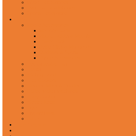
Wired Headphones
Over-Ear Headphones
Sports Headphone
Home Appliances
Mobile Accessories
Memory Cards
Mobile Holder & Mounts
Power Bank
Selfie Stick & Monopods
Outdoors & Sports
Phone Accessories
Rechargeable Fan
Router
Kitchen Hood
Rice Cookers
Blender, Mixer & Grinder
Coffee Maker Machines
Curry Cooker
Electric kettle
Fryer
Frypan/Tawa
Juicer
Login/Register
Blog