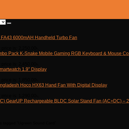
fe FA43 6000mAH Handheld Turbo Fan
 price is: 2,250.00৳.
K-Snake Mobile Gaming RGB Keyboard & Mouse C
 price is: 2,450.00৳.
martwatch 1.9″ Display
 price is: 1,850.00৳.
Hoco HX63 Hand Fan With Digital Display
 price is: 1,290.00৳.
GearUP Rechargeable BLDC Solar Stand Fan (AC+DC) – 25
s tagged “Ugreen Sound Card”