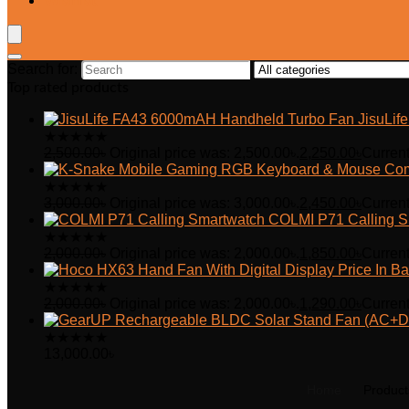
Wishlist
Search for:
Top rated products
JisuLi
★
★
★
★
★
2,500.00
৳
Original price was: 2,500.00৳.
2,250.00
৳
Current
★
★
★
★
★
3,000.00
৳
Original price was: 3,000.00৳.
2,450.00
৳
Current
COLMI P71 Calling S
★
★
★
★
★
2,000.00
৳
Original price was: 2,000.00৳.
1,850.00
৳
Current
★
★
★
★
★
2,000.00
৳
Original price was: 2,000.00৳.
1,290.00
৳
Current
★
★
★
★
★
13,000.00
৳
Home
Product