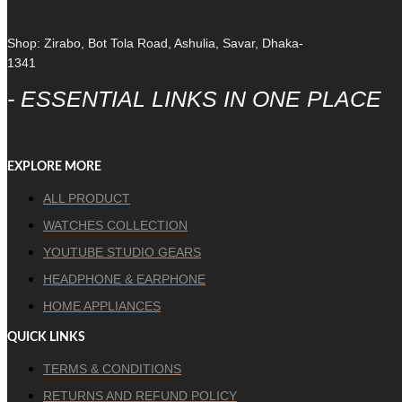
Shop: Zirabo, Bot Tola Road, Ashulia, Savar, Dhaka-
1341
- ESSENTIAL LINKS IN ONE PLACE
EXPLORE MORE
ALL PRODUCT
WATCHES COLLECTION
YOUTUBE STUDIO GEARS
HEADPHONE & EARPHONE
HOME APPLIANCES
QUICK LINKS
TERMS & CONDITIONS
RETURNS AND REFUND POLICY