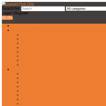
Search for:
Login / Register
0
0.00
৳
All Products
Watches Collection
Men’s Watches
Ladies Watch
Smart Watch
Pair Watches
Stopwatch
Bridal Watches
Fastrack Watches
Kids Watch
Headphone & Earphone
Airbuds
Neckband
Gaming Headphone
Earbud Headphones
Bluetooth Headphone
Earphones
Headphone Stand
In-Ear Headphone