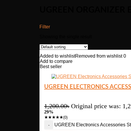
UGREEN ORGANIZER B
Filter
Showing the single result
Added to wishlist
Removed from wishlist
0
Add to compare
Best seller
UGREEN ELECTRONICS ACCESS
1,200.00
৳
Original price was: 1,
29%
★
★
★
★
★
(0)
UGREEN Electronics Accessories St