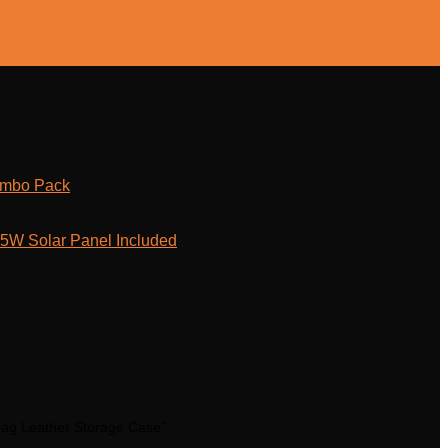
ombo Pack
W Solar Panel Included
ag Leather Storage Case”