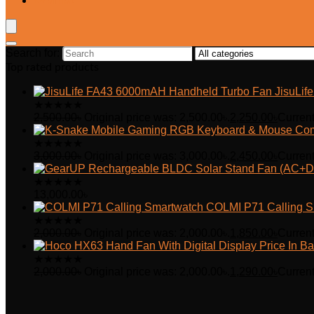
Wishlist
Search for:
Top rated products
JisuLi
★
★
★
★
★
2,500.00
৳
Original price was: 2,500.00৳.
2,250.00
৳
Current
★
★
★
★
★
3,000.00
৳
Original price was: 3,000.00৳.
2,450.00
৳
Current
★
★
★
★
★
13,000.00
৳
COLMI P71 Calling S
★
★
★
★
★
2,000.00
৳
Original price was: 2,000.00৳.
1,850.00
৳
Current
★
★
★
★
★
2,000.00
৳
Original price was: 2,000.00৳.
1,290.00
৳
Current