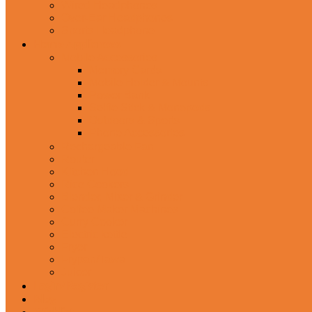
Wired Headphones
Over-Ear Headphones
Sports Headphone
Home Appliances
Mobile Accessories
Memory Cards
Mobile Holder & Mounts
Power Bank
Selfie Stick & Monopods
Outdoors & Sports
Phone Accessories
Rechargeable Fan
Router
Kitchen Hood
Rice Cookers
Blender, Mixer & Grinder
Coffee Maker Machines
Curry Cooker
Electric kettle
Fryer
Frypan/Tawa
Juicer
Login/Register
Blog