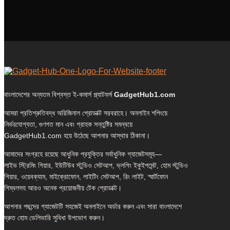
বাংলাদেশের অন্যতম বিশ্বস্ত ই-কমার্স প্ল্যাটফর্ম
GadgetHub1.com
আমরা প্রতিশ্রুতিবদ্ধ অরিজিনাল প্রোডাক্ট সরবরাহে। অনলাইন শপিংয়ে
নির্ভরযোগ্যতা, গুণগত মান এবং গ্রাহক সন্তুষ্টির সমন্বয়ে
GadgetHub1.com হয়ে উঠেছে আপনার আস্থার ঠিকানা।
আমাদের সংগ্রহে রয়েছে আধুনিক প্রযুক্তির সর্বাধুনিক গ্যাজেটসমূহ—
লাইভ স্ট্রিমিং গিয়ার, ইউটিউব স্টুডিও সেটআপ, ভ্লগিং ইকুইপমেন্ট, হোম স্টুডিও
গিয়ার, ওয়েবক্যাম, মাইক্রোফোন, লাইটিং সেটআপ, রিং লাইট, স্মার্টফোন
গিম্বলসহ আরও অনেক প্রয়োজনীয় টেক প্রোডাক্ট।
আপনার পছন্দের গ্যাজেটটি সহজেই অনলাইনে অর্ডার করুন এবং সারা বাংলাদেশে
দ্রুত হোম ডেলিভারি সুবিধা উপভোগ করুন।