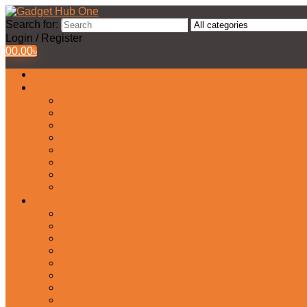
Search for:
Login / Register
0
0.00
৳
All Products
Watches Collection
Men’s Watches
Ladies Watch
Smart Watch
Pair Watches
Stopwatch
Bridal Watches
Fastrack Watches
Kids Watch
Headphone & Earphone
Airbuds
Neckband
Gaming Headphone
Earbud Headphones
Bluetooth Headphone
Earphones
Headphone Stand
In-Ear Headphone