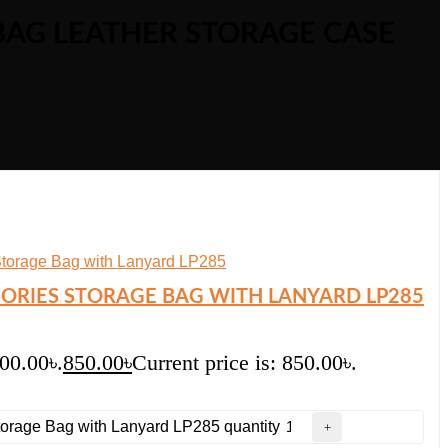
AG LEATHER STORAGE CASE
ORIES STORAGE BAG WITH LANYARD LP285
200.00৳.
850.00
৳
Current price is: 850.00৳.
orage Bag with Lanyard LP285 quantity