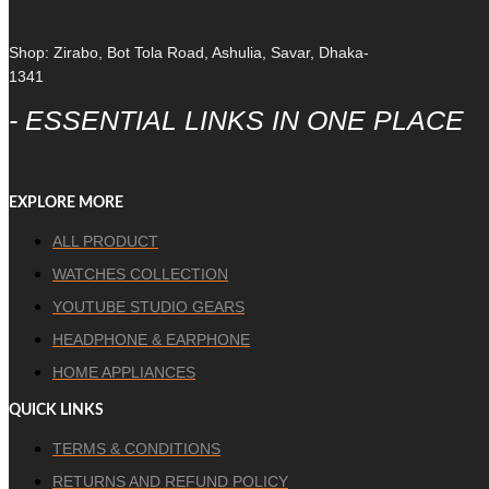
Shop: Zirabo, Bot Tola Road, Ashulia, Savar, Dhaka-
1341
- ESSENTIAL LINKS IN ONE PLACE
EXPLORE MORE
ALL PRODUCT
WATCHES COLLECTION
YOUTUBE STUDIO GEARS
HEADPHONE & EARPHONE
HOME APPLIANCES
QUICK LINKS
TERMS & CONDITIONS
RETURNS AND REFUND POLICY