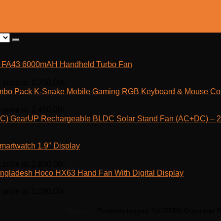
fe FA43 6000mAH Handheld Turbo Fan
 price is: 2,250.00৳.
K-Snake Mobile Gaming RGB Keyboard & Mouse C
 price is: 2,450.00৳.
GearUP Rechargeable BLDC Solar Stand Fan (AC+DC) – 25
martwatch 1.9″ Display
 price is: 1,850.00৳.
Hoco HX63 Hand Fan With Digital Display
 price is: 1,290.00৳.
Home
Products tagged “UGREEN Organizer B