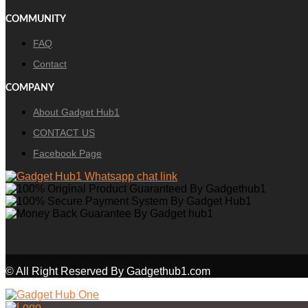
COMMUNITY
FAQ
Contact
COMPANY
About Gadget Hub1
CONTACT US
Facebook Page
© All Right Reserved By Gadgethub1.com