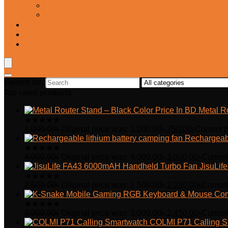
Frypan/Tawa
Juicer
Login/Register
Blog
Wishlist
Search for:
Top rated products
Metal R
★
★
★
★
★
1,000.00
৳
Original price was: 1,000.00৳.
750.00
৳
Current p
Rechargeabl
★
★
★
★
★
4,000.00
৳
Original price was: 4,000.00৳.
3,000.00
৳
Current
JisuLi
★
★
★
★
★
2,500.00
৳
Original price was: 2,500.00৳.
2,250.00
৳
Current
★
★
★
★
★
3,000.00
৳
Original price was: 3,000.00৳.
2,450.00
৳
Current
COLMI P71 Calling S