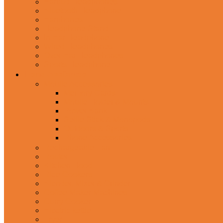
Earbud Headphones
Bluetooth Headphone
Earphones
Headphone Stand
In-Ear Headphone
Wired Headphones
Over-Ear Headphones
Sports Headphone
Home Appliances
Mobile Accessories
Memory Cards
Mobile Holder & Mounts
Power Bank
Selfie Stick & Monopods
Outdoors & Sports
Phone Accessories
Rechargeable Fan
Router
Kitchen Hood
Rice Cookers
Blender, Mixer & Grinder
Coffee Maker Machines
Curry Cooker
Electric kettle
Fryer