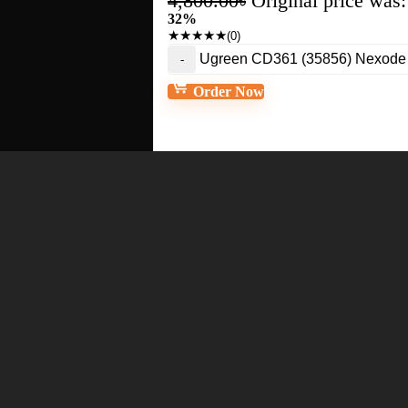
4,800.00
৳
Original price was:
32%
★
★
★
★
★
(0)
Ugreen CD361 (35856) Nexode 
Order Now