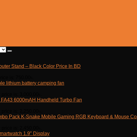
outer Stand – Black Color Price In BD
rice is: 750.00৳.
e lithium battery camping fan
 price is: 3,000.00৳.
fe FA43 6000mAH Handheld Turbo Fan
 price is: 2,250.00৳.
K-Snake Mobile Gaming RGB Keyboard & Mouse C
 price is: 2,450.00৳.
martwatch 1.9″ Display