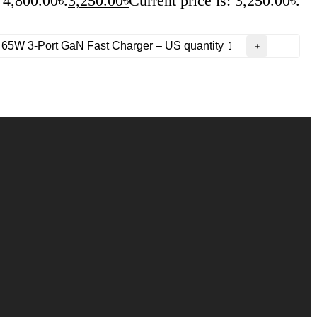
 4,800.00৳.
3,250.00
৳
Current price is: 3,250.00৳.
65W 3-Port GaN Fast Charger – US quantity