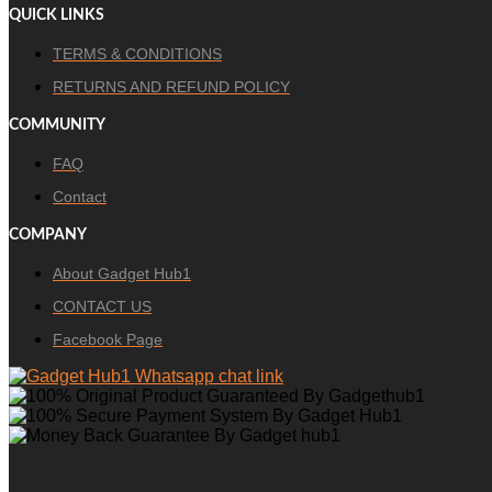
QUICK LINKS
TERMS & CONDITIONS
RETURNS AND REFUND POLICY
COMMUNITY
FAQ
Contact
COMPANY
About Gadget Hub1
CONTACT US
Facebook Page