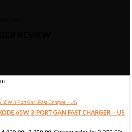
rger review”
GER REVIEW
t
0
XODE 65W 3-PORT GAN FAST CHARGER – US