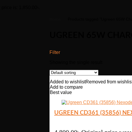
 price is: 1,850.00৳.
Home
Products tagged “Ugreen 65W Cha
UGREEN 65W CHAR
Filter
Showing the single result
Added to wishlist
Removed from wishlis
Add to compare
Best value
UGREEN CD361 (35856) NE