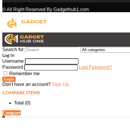
© All Right Reserved By Gadgethub1.com
Search for:
Log In
Username
Password
Lost Password?
Remember me
Login
Don't have an account?
Sign Up
COMPARE ITEMS
Total (
0
)
Compare
0
SHOPPING CART