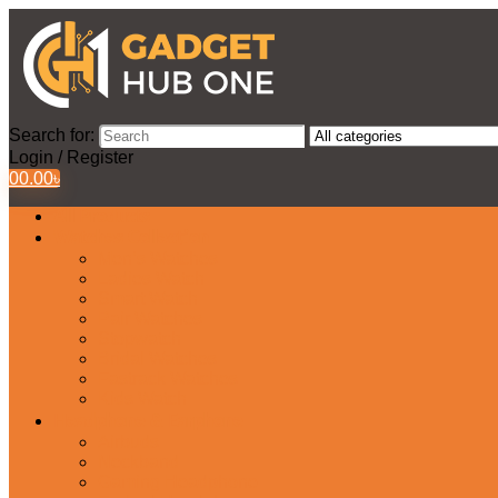
Search for:
Login / Register
0
0.00
৳
All Products
Watches Collection
Men’s Watches
Ladies Watch
Smart Watch
Pair Watches
Stopwatch
Bridal Watches
Fastrack Watches
Kids Watch
Headphone & Earphone
Airbuds
Neckband
Gaming Headphone