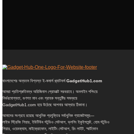
বাংলাদেশের অন্যতম বিশ্বস্ত ই-কমার্স প্ল্যাটফর্ম
GadgetHub1.com
আমরা প্রতিশ্রুতিবদ্ধ অরিজিনাল প্রোডাক্ট সরবরাহে। অনলাইন শপিংয়ে
নির্ভরযোগ্যতা, গুণগত মান এবং গ্রাহক সন্তুষ্টির সমন্বয়ে
GadgetHub1.com হয়ে উঠেছে আপনার আস্থার ঠিকানা।
আমাদের সংগ্রহে রয়েছে আধুনিক প্রযুক্তির সর্বাধুনিক গ্যাজেটসমূহ—
লাইভ স্ট্রিমিং গিয়ার, ইউটিউব স্টুডিও সেটআপ, ভ্লগিং ইকুইপমেন্ট, হোম স্টুডিও
গিয়ার, ওয়েবক্যাম, মাইক্রোফোন, লাইটিং সেটআপ, রিং লাইট, স্মার্টফোন