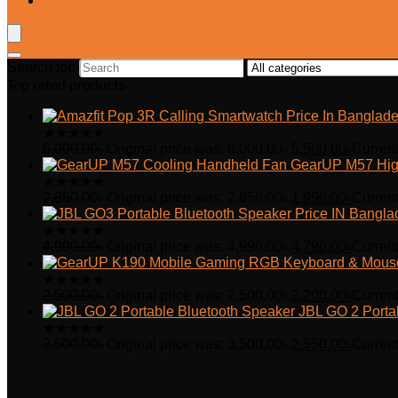
Wishlist
Search for:
Top rated products
★
★
★
★
★
6,000.00
৳
Original price was: 6,000.00৳.
5,500.00
৳
Current
GearUP M57 Hig
★
★
★
★
★
2,850.00
৳
Original price was: 2,850.00৳.
1,990.00
৳
Current
★
★
★
★
★
4,990.00
৳
Original price was: 4,990.00৳.
4,790.00
৳
Current
★
★
★
★
★
2,500.00
৳
Original price was: 2,500.00৳.
2,200.00
৳
Current
JBL GO 2 Porta
★
★
★
★
★
3,500.00
৳
Original price was: 3,500.00৳.
2,550.00
৳
Current