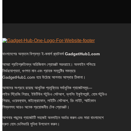
বাংলাদেশের অন্যতম বিশ্বস্ত ই-কমার্স প্ল্যাটফর্ম
GadgetHub1.com
আমরা প্রতিশ্রুতিবদ্ধ অরিজিনাল প্রোডাক্ট সরবরাহে। অনলাইন শপিংয়ে
নির্ভরযোগ্যতা, গুণগত মান এবং গ্রাহক সন্তুষ্টির সমন্বয়ে
GadgetHub1.com হয়ে উঠেছে আপনার আস্থার ঠিকানা।
আমাদের সংগ্রহে রয়েছে আধুনিক প্রযুক্তির সর্বাধুনিক গ্যাজেটসমূহ—
লাইভ স্ট্রিমিং গিয়ার, ইউটিউব স্টুডিও সেটআপ, ভ্লগিং ইকুইপমেন্ট, হোম স্টুডিও
গিয়ার, ওয়েবক্যাম, মাইক্রোফোন, লাইটিং সেটআপ, রিং লাইট, স্মার্টফোন
গিম্বলসহ আরও অনেক প্রয়োজনীয় টেক প্রোডাক্ট।
আপনার পছন্দের গ্যাজেটটি সহজেই অনলাইনে অর্ডার করুন এবং সারা বাংলাদেশে
দ্রুত হোম ডেলিভারি সুবিধা উপভোগ করুন।