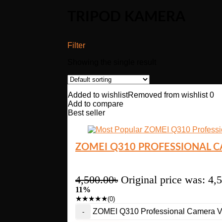
TRIPOD KAMERA
Filter
Showing the single result
Added to wishlist
Removed from wishlist
0
Add to compare
Best seller
ZOMEI Q310 PROFESSIONAL 
4,500.00
৳
Original price was: 4,
11%
★
★
★
★
★
(0)
ZOMEI Q310 Professional Camera V