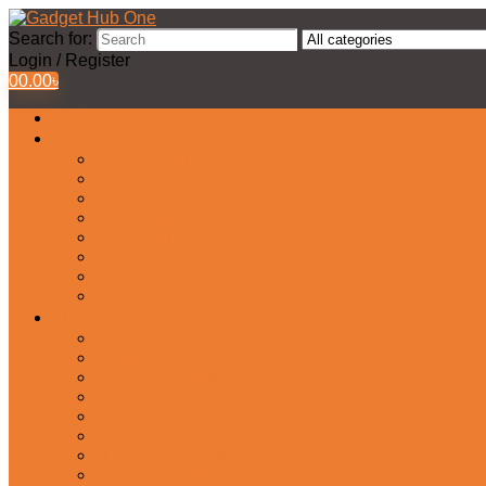
Search for:
Login / Register
0
0.00
৳
All Products
Watches Collection
Men’s Watches
Ladies Watch
Smart Watch
Pair Watches
Stopwatch
Bridal Watches
Fastrack Watches
Kids Watch
Headphone & Earphone
Airbuds
Neckband
Gaming Headphone
Earbud Headphones
Bluetooth Headphone
Earphones
Headphone Stand
In-Ear Headphone