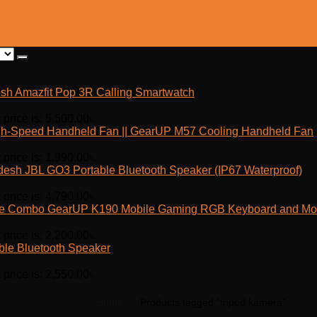
Amazfit Pop 3R Calling Smartwatch
 price is: 5,500.00৳.
h-Speed Handheld Fan || GearUP M57 Cooling Handheld Fan
 price is: 1,990.00৳.
JBL GO3 Portable Bluetooth Speaker (IP67 Waterproof)
 price is: 4,790.00৳.
GearUP K190 Mobile Gaming RGB Keyboard and M
 price is: 2,200.00৳.
ble Bluetooth Speaker
 price is: 2,550.00৳.
Home
Products tagged “tripod kamera”