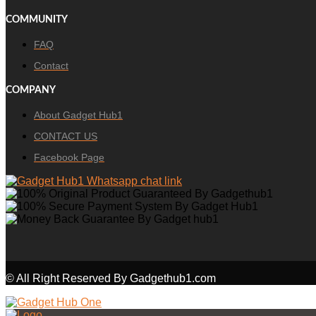
COMMUNITY
FAQ
Contact
COMPANY
About Gadget Hub1
CONTACT US
Facebook Page
© All Right Reserved By Gadgethub1.com