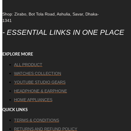
Shop: Zirabo, Bot Tola Road, Ashulia, Savar, Dhaka-
1341
- ESSENTIAL LINKS IN ONE PLACE
EXPLORE MORE
ALL PRODUCT
WATCHES COLLECTION
YOUTUBE STUDIO GEARS
HEADPHONE & EARPHONE
HOME APPLIANCES
QUICK LINKS
TERMS & CONDITIONS
RETURNS AND REFUND POLICY