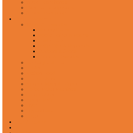
Wired Headphones
Over-Ear Headphones
Sports Headphone
Home Appliances
Mobile Accessories
Memory Cards
Mobile Holder & Mounts
Power Bank
Selfie Stick & Monopods
Outdoors & Sports
Phone Accessories
Rechargeable Fan
Router
Kitchen Hood
Rice Cookers
Blender, Mixer & Grinder
Coffee Maker Machines
Curry Cooker
Electric kettle
Fryer
Frypan/Tawa
Juicer
Login/Register
Blog