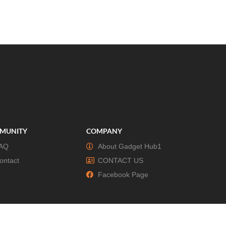
MUNITY
COMPANY
AQ
About Gadget Hub1
ontact
CONTACT US
Facebook Page