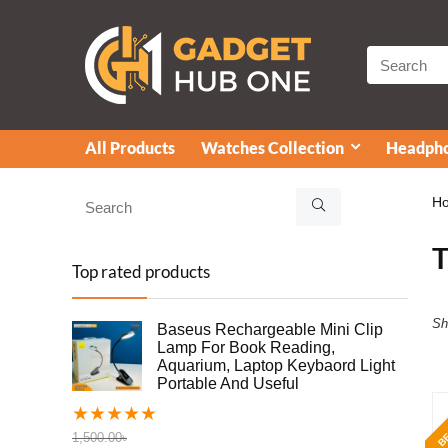
All Products
Watches Collection
Headpho
H
Top rated products
Sh
Baseus Rechargeable Mini Clip
Lamp For Book Reading,
Aquarium, Laptop Keybaord Light
Portable And Useful
BE
★
★
★
★
★
1,500.00
৳