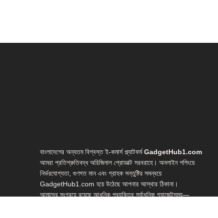
বাংলাদেশের অন্যতম বিশ্বস্ত ই-কমার্স প্ল্যাটফর্ম
GadgetHub1.com
আমরা প্রতিশ্রুতিবদ্ধ অরিজিনাল প্রোডাক্ট সরবরাহে। অনলাইন শপিংয়ে
নির্ভরযোগ্যতা, গুণগত মান এবং গ্রাহক সন্তুষ্টির সমন্বয়ে
GadgetHub1.com হয়ে উঠেছে আপনার আস্থার ঠিকানা।
আমাদের সংগ্রহে রয়েছে আধুনিক প্রযুক্তির সর্বাধুনিক গ্যাজেটসমূহ—
লাইভ স্ট্রিমিং গিয়ার, ইউটিউব স্টুডিও সেটআপ, ভ্লগিং ইকুইপমেন্ট, হোম
স্টুডিও গিয়ার, ওয়েবক্যাম, মাইক্রোফোন, লাইটিং সেটআপ, রিং লাইট,