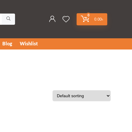
0
0.00
৳
Blog
Wishlist