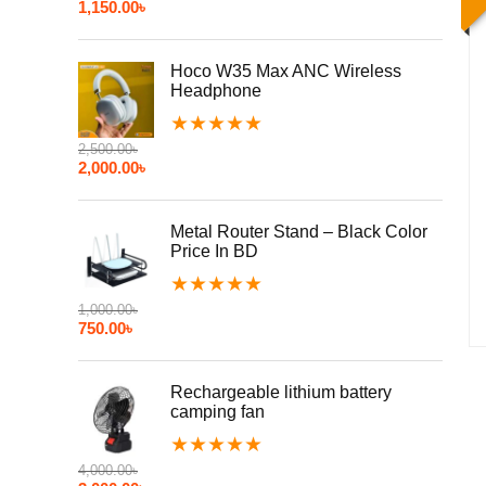
1,150.00
৳
Hoco W35 Max ANC Wireless
Headphone
★
★
★
★
★
2,500.00
৳
2,000.00
৳
Metal Router Stand – Black Color
Price In BD
★
★
★
★
★
1,000.00
৳
750.00
৳
Rechargeable lithium battery
camping fan
★
★
★
★
★
4,000.00
৳