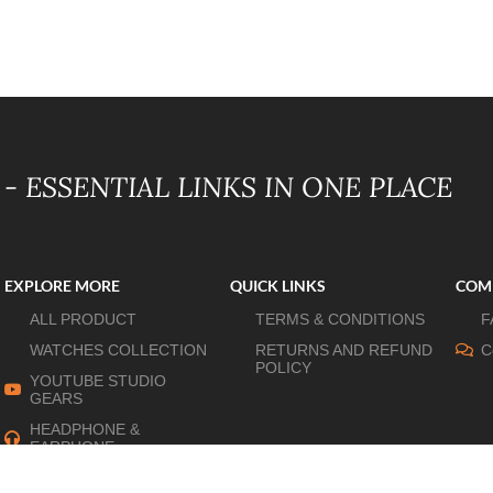
- ESSENTIAL LINKS IN ONE PLACE
EXPLORE MORE
QUICK LINKS
COM
ALL PRODUCT
TERMS & CONDITIONS
F
WATCHES COLLECTION
RETURNS AND REFUND
C
POLICY
YOUTUBE STUDIO
GEARS
HEADPHONE &
EARPHONE
HOME APPLIANCES