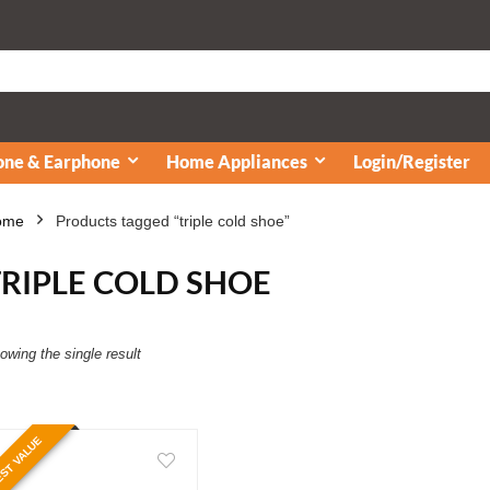
ne & Earphone
Home Appliances
Login/Register
ome
Products tagged “triple cold shoe”
TRIPLE COLD SHOE
owing the single result
ST VALUE