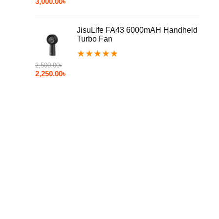
3,000.00
৳
JisuLife FA43 6000mAH Handheld
Turbo Fan
★
★
★
★
★
2,500.00
৳
2,250.00
৳