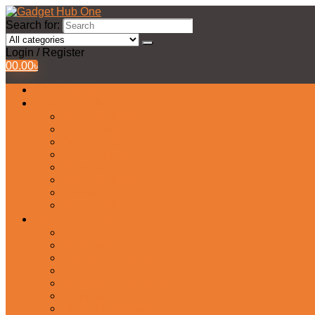
Search for:
Login / Register
0
0.00
৳
All Products
Watches Collection
Men’s Watches
Ladies Watch
Smart Watch
Pair Watches
Stopwatch
Bridal Watches
Fastrack Watches
Kids Watch
Headphone & Earphone
Airbuds
Neckband
Gaming Headphone
Earbud Headphones
Bluetooth Headphone
Earphones
Headphone Stand