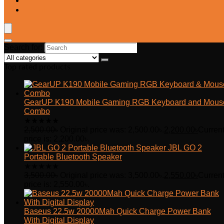
Blog
Wishlist
Search for:
Top rated products
GearUP K190 Mobile Gaming RGB Keyboard and Mous
Combo
★
★
★
★
★
2,500.00
৳
Original price was: 2,500.00৳.
2,200.00
৳
Curren
price is: 2,200.00৳.
JBL GO 2
Portable Bluetooth Speaker
★
★
★
★
★
3,500.00
৳
Original price was: 3,500.00৳.
2,550.00
৳
Curren
price is: 2,550.00৳.
Baseus 22.5w 20000Mah Quick Charge Power Bank
With Digital Display