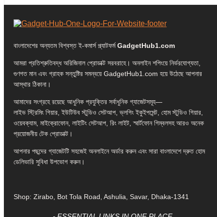
বাংলাদেশের অন্যতম বিশ্বস্ত ই-কমার্স প্ল্যাটফর্ম
GadgetHub1.com
আমরা প্রতিশ্রুতিবদ্ধ অরিজিনাল প্রোডাক্ট সরবরাহে। অনলাইন শপিংয়ে নির্ভরযোগ্যতা,
গুণগত মান এবং গ্রাহক সন্তুষ্টির সমন্বয়ে GadgetHub1.com হয়ে উঠেছে আপনার
আস্থার ঠিকানা।
আমাদের সংগ্রহে রয়েছে আধুনিক প্রযুক্তির সর্বাধুনিক গ্যাজেটসমূহ—
লাইভ স্ট্রিমিং গিয়ার, ইউটিউব স্টুডিও সেটআপ, ভ্লগিং ইকুইপমেন্ট, হোম স্টুডিও গিয়ার,
ওয়েবক্যাম, মাইক্রোফোন, লাইটিং সেটআপ, রিং লাইট, স্মার্টফোন গিম্বলসহ আরও অনেক
প্রয়োজনীয় টেক প্রোডাক্ট।
আপনার পছন্দের গ্যাজেটটি সহজেই অনলাইনে অর্ডার করুন এবং সারা বাংলাদেশে দ্রুত হোম
ডেলিভারি সুবিধা উপভোগ করুন।
Shop: Zirabo, Bot Tola Road, Ashulia, Savar, Dhaka-1341
- ESSENTIAL LINKS IN ONE PLACE