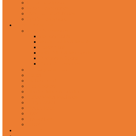
In-Ear Headphone
Wired Headphones
Over-Ear Headphones
Sports Headphone
Home Appliances
Mobile Accessories
Memory Cards
Mobile Holder & Mounts
Power Bank
Selfie Stick & Monopods
Outdoors & Sports
Phone Accessories
Rechargeable Fan
Router
Kitchen Hood
Rice Cookers
Blender, Mixer & Grinder
Coffee Maker Machines
Curry Cooker
Electric kettle
Fryer
Frypan/Tawa
Juicer
Login/Register