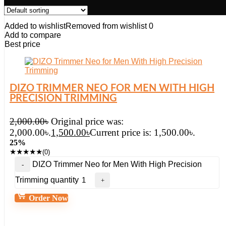
Added to wishlist
Removed from wishlist
0
Add to compare
Best price
DIZO TRIMMER NEO FOR MEN WITH HIGH
PRECISION TRIMMING
2,000.00
৳
Original price was:
2,000.00৳.
1,500.00
৳
Current price is: 1,500.00৳.
25%
★
★
★
★
★
(0)
DIZO Trimmer Neo for Men With High Precision
Trimming quantity
Order Now