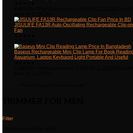
★
★
★
★
★
2,400.00
৳
Original price was: 2,400.00৳.
2,200.00
৳
Curren
price is: 2,200.00৳.
JISULIFE FA13R Auto-Oscillating Rechargeable Clip-on
Fan
★
★
★
★
★
3,550.00
৳
Baseus Rechargeable Mini Clip Lamp For Book Readin
Aquarium, Laptop Keybaord Light Portable And Useful
★
★
★
★
★
1,500.00
৳
Original price was: 1,500.00৳.
1,150.00
৳
Curren
price is: 1,150.00৳.
Home
Products tagged “trimmer for men”
TRIMMER FOR MEN
Filter
Showing the single result