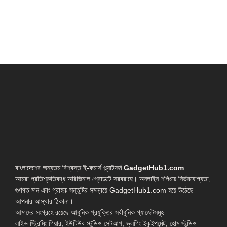
বাংলাদেশের অন্যতম বিশ্বস্ত ই-কমার্স প্ল্যাটফর্ম
GadgetHub1.com
আমরা প্রতিশ্রুতিবদ্ধ অরিজিনাল প্রোডাক্ট সরবরাহে। অনলাইন শপিংয়ে নির্ভরযোগ্যতা,
গুণগত মান এবং গ্রাহক সন্তুষ্টির সমন্বয়ে GadgetHub1.com হয়ে উঠেছে
আপনার আস্থার ঠিকানা।
আমাদের সংগ্রহে রয়েছে আধুনিক প্রযুক্তির সর্বাধুনিক গ্যাজেটসমূহ—
লাইভ স্ট্রিমিং গিয়ার, ইউটিউব স্টুডিও সেটআপ, ভ্লগিং ইকুইপমেন্ট, হোম স্টুডিও