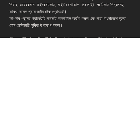
গিয়ার, ওয়েবক্যাম, মাইক্রোফোন, লাইটিং সেটআপ, রিং লাইট, স্মার্টফোন গিম্বলসহ
আরও অনেক প্রয়োজনীয় টেক প্রোডাক্ট।
আপনার পছন্দের গ্যাজেটটি সহজেই অনলাইনে অর্ডার করুন এবং সারা বাংলাদেশে দ্রুত
হোম ডেলিভারি সুবিধা উপভোগ করুন।
Shop: Zirabo, Bot Tola Road, Ashulia, Savar, Dhaka-1341
- ESSENTIAL LINKS IN ONE PLACE
EXPLORE MORE
QUICK LINKS
ALL PRODUCT
TERMS &
CONDITIONS
WATCHES
COLLECTION
RETURNS AND
REFUND POLICY
YOUTUBE STUDIO
GEARS
HEADPHONE &
EARPHONE