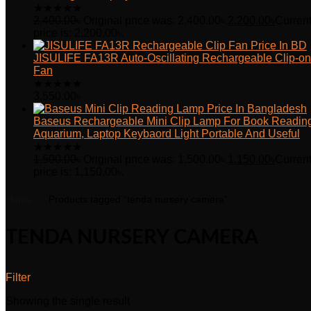
★
★
★
★
★
2,400.00
৳
Original price was: 2,400.00৳.
2,200.00
৳
Curren
price is: 2,200.00৳.
JISULIFE FA13R Auto-Oscillating Rechargeable Clip-on
Fan
★
★
★
★
★
3,550.00
৳
Baseus Rechargeable Mini Clip Lamp For Book Readin
Aquarium, Laptop Keybaord Light Portable And Useful
★
★
★
★
★
1,500.00
৳
Original price was: 1,500.00৳.
1,150.00
৳
Curren
price is: 1,150.00৳.
Home
Products tagged “tenda nursery camera”
TENDA NURSERY CAMERA
Filter
Showing the single result