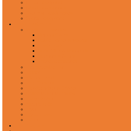
In-Ear Headphone
Wired Headphones
Over-Ear Headphones
Sports Headphone
Home Appliances
Mobile Accessories
Memory Cards
Mobile Holder & Mounts
Power Bank
Selfie Stick & Monopods
Outdoors & Sports
Phone Accessories
Rechargeable Fan
Router
Kitchen Hood
Rice Cookers
Blender, Mixer & Grinder
Coffee Maker Machines
Curry Cooker
Electric kettle
Fryer
Frypan/Tawa
Juicer
Login/Register