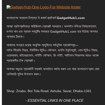
বাংলাদেশের অন্যতম বিশ্বস্ত ই-কমার্স প্ল্যাটফর্ম
GadgetHub1.com
আমরা প্রতিশ্রুতিবদ্ধ অরিজিনাল প্রোডাক্ট সরবরাহে। অনলাইন শপিংয়ে নির্ভরযোগ্যতা,
গুণগত মান এবং গ্রাহক সন্তুষ্টির সমন্বয়ে GadgetHub1.com হয়ে উঠেছে আপনার
আস্থার ঠিকানা।
আমাদের সংগ্রহে রয়েছে আধুনিক প্রযুক্তির সর্বাধুনিক গ্যাজেটসমূহ—
লাইভ স্ট্রিমিং গিয়ার, ইউটিউব স্টুডিও সেটআপ, ভ্লগিং ইকুইপমেন্ট, হোম স্টুডিও গিয়ার,
ওয়েবক্যাম, মাইক্রোফোন, লাইটিং সেটআপ, রিং লাইট, স্মার্টফোন গিম্বলসহ আরও অনেক
প্রয়োজনীয় টেক প্রোডাক্ট।
আপনার পছন্দের গ্যাজেটটি সহজেই অনলাইনে অর্ডার করুন এবং সারা বাংলাদেশে দ্রুত হোম
ডেলিভারি সুবিধা উপভোগ করুন।
Shop: Zirabo, Bot Tola Road, Ashulia, Savar, Dhaka-1341
- ESSENTIAL LINKS IN ONE PLACE