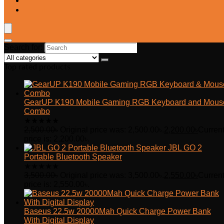
Blog
Wishlist
Search for:
Top rated products
GearUP K190 Mobile Gaming RGB Keyboard and Mous
Combo
★
★
★
★
★
2,500.00
৳
Original price was: 2,500.00৳.
2,200.00
৳
Curren
price is: 2,200.00৳.
JBL GO 2
Portable Bluetooth Speaker
★
★
★
★
★
3,500.00
৳
Original price was: 3,500.00৳.
2,550.00
৳
Curren
price is: 2,550.00৳.
Baseus 22.5w 20000Mah Quick Charge Power Bank
With Digital Display