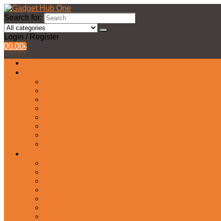
Search for:
Login / Register
0
0.00
৳
All Products
Watches Collection
Men’s Watches
Ladies Watch
Smart Watch
Pair Watches
Stopwatch
Bridal Watches
Fastrack Watches
Kids Watch
Headphone & Earphone
Airbuds
Neckband
Gaming Headphone
Earbud Headphones
Bluetooth Headphone
Earphones
Headphone Stand