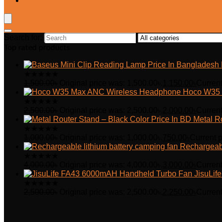
Wishlist
Search for:
Top rated products
★
★
★
★
★
1,500.00
৳
Original price was: 1,500.00৳.
1,150.00
৳
Current
Hoco W35 
★
★
★
★
★
2,500.00
৳
Original price was: 2,500.00৳.
2,000.00
৳
Current
Metal R
★
★
★
★
★
1,000.00
৳
Original price was: 1,000.00৳.
750.00
৳
Current p
Rechargeabl
★
★
★
★
★
4,000.00
৳
Original price was: 4,000.00৳.
3,000.00
৳
Current
JisuLi
★
★
★
★
★
2,500.00
৳
Original price was: 2,500.00৳.
2,250.00
৳
Current