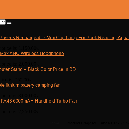
Baseus Rechargeable Mini Clip Lamp For Book Reading, Aquar
 price is: 1,150.00৳.
Max ANC Wireless Headphone
 price is: 2,000.00৳.
outer Stand – Black Color Price In BD
rice is: 750.00৳.
e lithium battery camping fan
 price is: 3,000.00৳.
fe FA43 6000mAH Handheld Turbo Fan
 price is: 2,250.00৳.
Home
Products tagged “Tenda CP6 2K Se