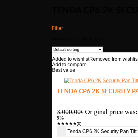
TENDA CP6 2K SECU
Filter
Showing the single result
Added to wishlist
Removed from wishlis
Add to compare
Best value
TENDA CP6 2K SECURITY P
3,000.00
৳
Original price was:
5%
★
★
★
★
★
(0)
Tenda CP6 2K Security Pan Tilt