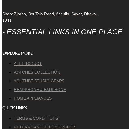
Shop: Zirabo, Bot Tola Road, Ashulia, Savar, Dhaka-
1341
- ESSENTIAL LINKS IN ONE PLACE
EXPLORE MORE
ALL PRODUCT
WATCHES COLLECTION
YOUTUBE STUDIO GEARS
HEADPHONE & EARPHONE
HOME APPLIANCES
QUICK LINKS
TERMS & CONDITIONS
RETURNS AND REFUND POLICY