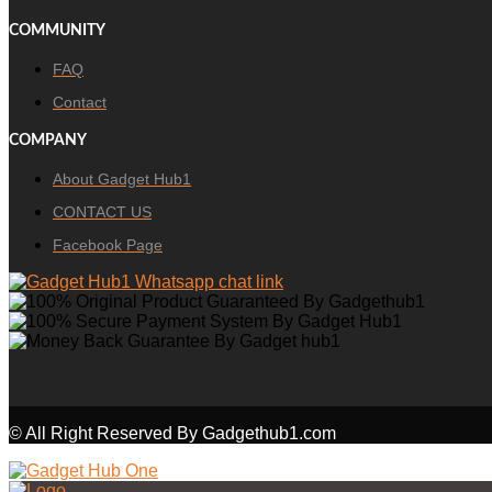
COMMUNITY
FAQ
Contact
COMPANY
About Gadget Hub1
CONTACT US
Facebook Page
© All Right Reserved By Gadgethub1.com