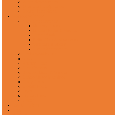
Wired Headphones
Over-Ear Headphones
Sports Headphone
Home Appliances
Mobile Accessories
Memory Cards
Mobile Holder & Mounts
Power Bank
Selfie Stick & Monopods
Outdoors & Sports
Phone Accessories
Rechargeable Fan
Router
Kitchen Hood
Rice Cookers
Blender, Mixer & Grinder
Coffee Maker Machines
Curry Cooker
Electric kettle
Fryer
Frypan/Tawa
Juicer
Login/Register
Blog