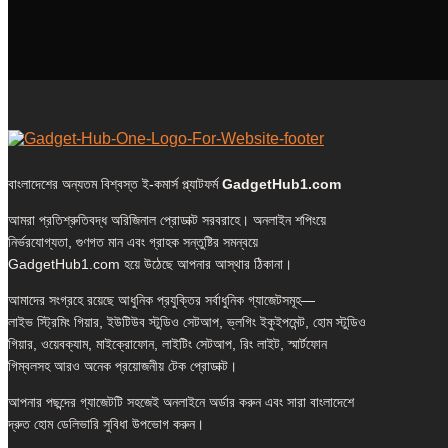
বাংলাদেশের অন্যতম বিশ্বস্ত ই-কমার্স প্ল্যাটফর্ম
GadgetHub1.com
আমরা প্রতিশ্রুতিবদ্ধ অরিজিনাল প্রোডাক্ট সরবরাহে। অনলাইন শপিংয়ে
নির্ভরযোগ্যতা, গুণগত মান এবং গ্রাহক সন্তুষ্টির সমন্বয়ে
GadgetHub1.com হয়ে উঠেছে আপনার আস্থার ঠিকানা।
আমাদের সংগ্রহে রয়েছে আধুনিক প্রযুক্তির সর্বাধুনিক গ্যাজেটসমূহ—
লাইভ স্ট্রিমিং গিয়ার, ইউটিউব স্টুডিও সেটআপ, ভ্লগিং ইকুইপমেন্ট, হোম স্টুডিও
গিয়ার, ওয়েবক্যাম, মাইক্রোফোন, লাইটিং সেটআপ, রিং লাইট, স্মার্টফোন
গিম্বলসহ আরও অনেক প্রয়োজনীয় টেক প্রোডাক্ট।
আপনার পছন্দের গ্যাজেটটি সহজেই অনলাইনে অর্ডার করুন এবং সারা বাংলাদেশে
দ্রুত হোম ডেলিভারি সুবিধা উপভোগ করুন।