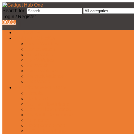
Search for:
Login / Register
0
0.00
৳
All Products
Watches Collection
Men’s Watches
Ladies Watch
Smart Watch
Pair Watches
Stopwatch
Bridal Watches
Fastrack Watches
Kids Watch
Headphone & Earphone
Airbuds
Neckband
Gaming Headphone
Earbud Headphones
Bluetooth Headphone
Earphones
Headphone Stand
In-Ear Headphone