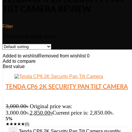
TILT CAMERA REVIEW
Filter
Showing the single result
Added to wishlist
Removed from wishlist
0
Add to compare
Best value
TENDA CP6 2K SECURITY PAN TILT CAMERA
3,000.00
৳
Original price was:
3,000.00৳.
2,850.00
৳
Current price is: 2,850.00৳.
5%
★
★
★
★
★
(0)
Tenda CP6 2K Security Pan Tilt Camera quantity