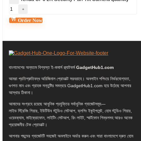
Order Now
বাংলাদেশের অন্যতম বিশ্বস্ত ই-কমার্স প্ল্যাটফর্ম
GadgetHub1.com
আমরা প্রতিশ্রুতিবদ্ধ অরিজিনাল প্রোডাক্ট সরবরাহে। অনলাইন শপিংয়ে নির্ভরযোগ্যতা,
গুণগত মান এবং গ্রাহক সন্তুষ্টির সমন্বয়ে GadgetHub1.com হয়ে উঠেছে আপনার
আস্থার ঠিকানা।
আমাদের সংগ্রহে রয়েছে আধুনিক প্রযুক্তির সর্বাধুনিক গ্যাজেটসমূহ—
লাইভ স্ট্রিমিং গিয়ার, ইউটিউব স্টুডিও সেটআপ, ভ্লগিং ইকুইপমেন্ট, হোম স্টুডিও গিয়ার,
ওয়েবক্যাম, মাইক্রোফোন, লাইটিং সেটআপ, রিং লাইট, স্মার্টফোন গিম্বলসহ আরও অনেক
প্রয়োজনীয় টেক প্রোডাক্ট।
আপনার পছন্দের গ্যাজেটটি সহজেই অনলাইনে অর্ডার করুন এবং সারা বাংলাদেশে দ্রুত হোম