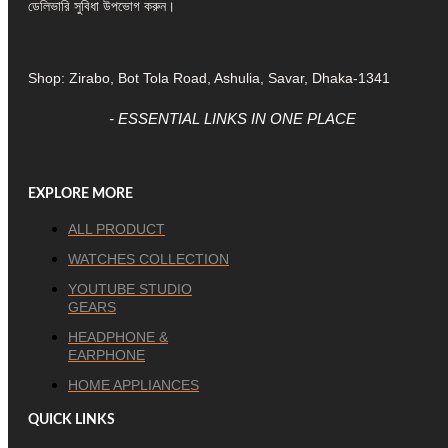
ডেলিভারি সুবিধা উপভোগ করুন।
Shop: Zirabo, Bot Tola Road, Ashulia, Savar, Dhaka-1341
- ESSENTIAL LINKS IN ONE PLACE
EXPLORE MORE
ALL PRODUCT
WATCHES COLLECTION
YOUTUBE STUDIO
GEARS
HEADPHONE &
EARPHONE
HOME APPLIANCES
QUICK LINKS