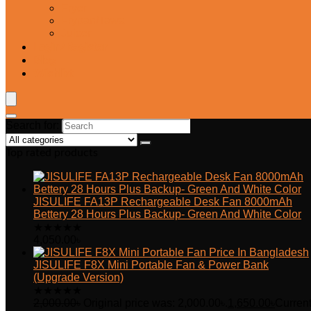
Fryer
Frypan/Tawa
Juicer
Login/Register
Blog
Wishlist
Search for:
Top rated products
JISULIFE FA13P Rechargeable Desk Fan 8000mAh
Bettery 28 Hours Plus Backup- Green And White Color
★
★
★
★
★
4,050.00
৳
JISULIFE F8X Mini Portable Fan & Power Bank
(Upgrade Version)
★
★
★
★
★
2,000.00
৳
Original price was: 2,000.00৳.
1,650.00
৳
Curren