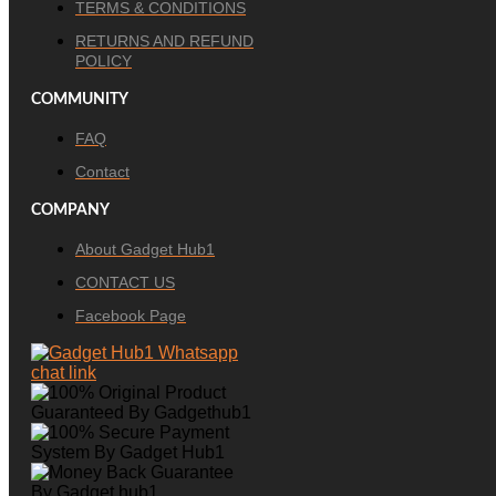
TERMS & CONDITIONS
RETURNS AND REFUND
POLICY
COMMUNITY
FAQ
Contact
COMPANY
About Gadget Hub1
CONTACT US
Facebook Page