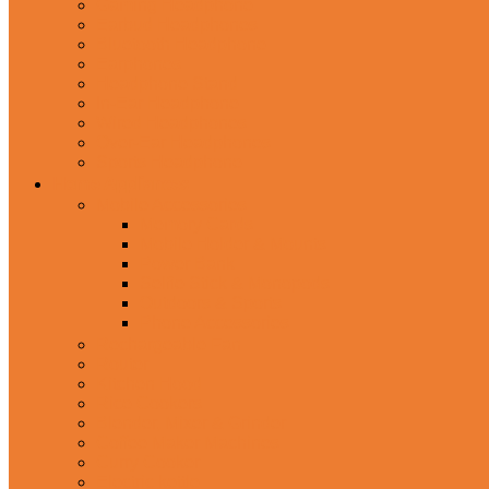
Gaming Headphone
Earbud Headphones
Bluetooth Headphone
Earphones
Headphone Stand
In-Ear Headphone
Wired Headphones
Over-Ear Headphones
Sports Headphone
Home Appliances
Mobile Accessories
Memory Cards
Mobile Holder & Mounts
Power Bank
Selfie Stick & Monopods
Outdoors & Sports
Phone Accessories
Rechargeable Fan
Router
Kitchen Hood
Rice Cookers
Blender, Mixer & Grinder
Coffee Maker Machines
Curry Cooker
Electric kettle