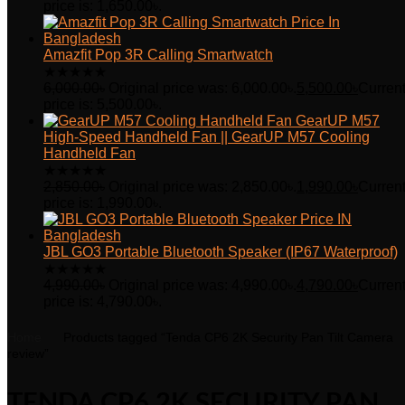
price is: 1,650.00৳.
Amazfit Pop 3R Calling Smartwatch
★
★
★
★
★
6,000.00
৳
Original price was: 6,000.00৳.
5,500.00
৳
Curren
price is: 5,500.00৳.
GearUP M57
High-Speed Handheld Fan || GearUP M57 Cooling
Handheld Fan
★
★
★
★
★
2,850.00
৳
Original price was: 2,850.00৳.
1,990.00
৳
Curren
price is: 1,990.00৳.
JBL GO3 Portable Bluetooth Speaker (IP67 Waterproof)
★
★
★
★
★
4,990.00
৳
Original price was: 4,990.00৳.
4,790.00
৳
Curren
price is: 4,790.00৳.
Home
Products tagged “Tenda CP6 2K Security Pan Tilt Camera
review”
TENDA CP6 2K SECURITY PAN