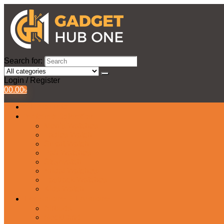
Search for:
Login / Register
0
0.00
৳
All Products
Watches Collection
Men’s Watches
Ladies Watch
Smart Watch
Pair Watches
Stopwatch
Bridal Watches
Fastrack Watches
Kids Watch
Headphone & Earphone
Airbuds
Neckband