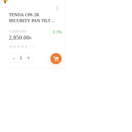
TENDA CP6 2K
SECURITY PAN TILT
CAMERA
3,000.00
৳
5%
2,850.00
৳
★
★
★
★
★
(0)