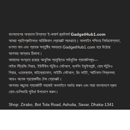
বাংলাদেশের অন্যতম বিশ্বস্ত ই-কমার্স প্ল্যাটফর্ম
GadgetHub1.com
আমরা প্রতিশ্রুতিবদ্ধ অরিজিনাল প্রোডাক্ট সরবরাহে। অনলাইন শপিংয়ে নির্ভরযোগ্যতা,
গুণগত মান এবং গ্রাহক সন্তুষ্টির সমন্বয়ে GadgetHub1.com হয়ে উঠেছে
আপনার আস্থার ঠিকানা।
আমাদের সংগ্রহে রয়েছে আধুনিক প্রযুক্তির সর্বাধুনিক গ্যাজেটসমূহ—
লাইভ স্ট্রিমিং গিয়ার, ইউটিউব স্টুডিও সেটআপ, ভ্লগিং ইকুইপমেন্ট, হোম স্টুডিও
গিয়ার, ওয়েবক্যাম, মাইক্রোফোন, লাইটিং সেটআপ, রিং লাইট, স্মার্টফোন গিম্বলসহ
আরও অনেক প্রয়োজনীয় টেক প্রোডাক্ট।
আপনার পছন্দের গ্যাজেটটি সহজেই অনলাইনে অর্ডার করুন এবং সারা বাংলাদেশে দ্রুত
হোম ডেলিভারি সুবিধা উপভোগ করুন।
Shop: Zirabo, Bot Tola Road, Ashulia, Savar, Dhaka-1341
- ESSENTIAL LINKS IN ONE PLACE