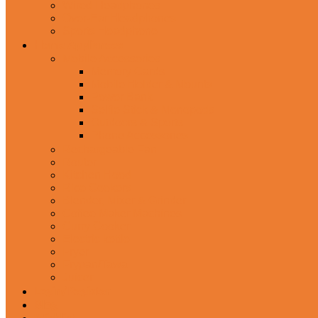
Wired Headphones
Over-Ear Headphones
Sports Headphone
Home Appliances
Mobile Accessories
Memory Cards
Mobile Holder & Mounts
Power Bank
Selfie Stick & Monopods
Outdoors & Sports
Phone Accessories
Rechargeable Fan
Router
Kitchen Hood
Rice Cookers
Blender, Mixer & Grinder
Coffee Maker Machines
Curry Cooker
Electric kettle
Fryer
Frypan/Tawa
Juicer
Login/Register
Blog