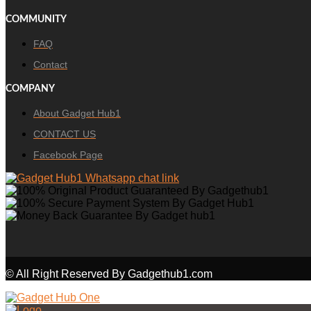
COMMUNITY
FAQ
Contact
COMPANY
About Gadget Hub1
CONTACT US
Facebook Page
© All Right Reserved By Gadgethub1.com