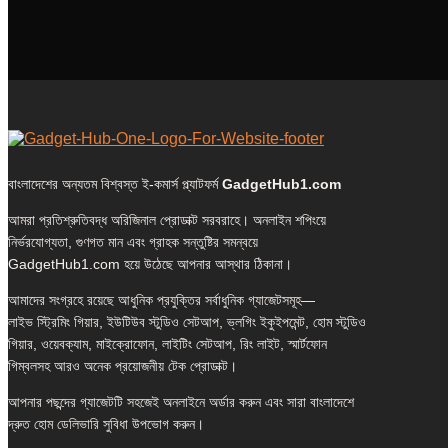
বাংলাদেশের অন্যতম বিশ্বস্ত ই-কমার্স প্ল্যাটফর্ম
GadgetHub1.com
আমরা প্রতিশ্রুতিবদ্ধ অরিজিনাল প্রোডাক্ট সরবরাহে। অনলাইন শপিংয়ে
নির্ভরযোগ্যতা, গুণগত মান এবং গ্রাহক সন্তুষ্টির সমন্বয়ে
GadgetHub1.com হয়ে উঠেছে আপনার আস্থার ঠিকানা।
আমাদের সংগ্রহে রয়েছে আধুনিক প্রযুক্তির সর্বাধুনিক গ্যাজেটসমূহ—
লাইভ স্ট্রিমিং গিয়ার, ইউটিউব স্টুডিও সেটআপ, ভ্লগিং ইকুইপমেন্ট, হোম স্টুডিও
গিয়ার, ওয়েবক্যাম, মাইক্রোফোন, লাইটিং সেটআপ, রিং লাইট, স্মার্টফোন
গিম্বলসহ আরও অনেক প্রয়োজনীয় টেক প্রোডাক্ট।
আপনার পছন্দের গ্যাজেটটি সহজেই অনলাইনে অর্ডার করুন এবং সারা বাংলাদেশে
দ্রুত হোম ডেলিভারি সুবিধা উপভোগ করুন।