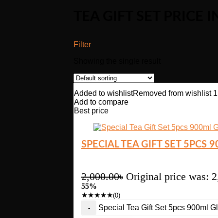
TEA GIFT SET PRICE I
Filter
Showing the single result
Added to wishlist
Removed from wishlist
1
Add to compare
Best price
SPECIAL TEA GIFT SET 5PCS
2,000.00
৳
Original price was: 2
55%
★
★
★
★
★
(0)
Special Tea Gift Set 5pcs 900ml G