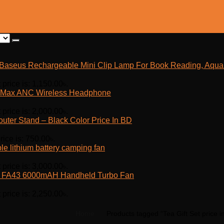
Baseus Rechargeable Mini Clip Lamp For Book Reading, Aquar
 price is: 1,150.00৳.
Max ANC Wireless Headphone
 price is: 2,000.00৳.
outer Stand – Black Color Price In BD
rice is: 750.00৳.
e lithium battery camping fan
 price is: 3,000.00৳.
fe FA43 6000mAH Handheld Turbo Fan
 price is: 2,250.00৳.
Home
Products tagged “Tea Gift Set price i