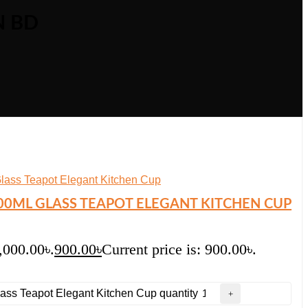
N BD
 900ML GLASS TEAPOT ELEGANT KITCHEN CUP
,000.00৳.
900.00
৳
Current price is: 900.00৳.
lass Teapot Elegant Kitchen Cup quantity