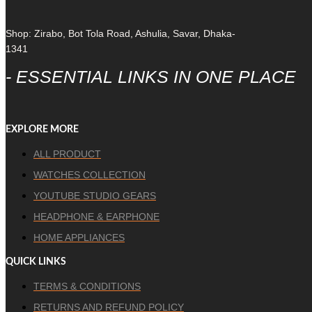
Shop: Zirabo, Bot Tola Road, Ashulia, Savar, Dhaka-
1341
- ESSENTIAL LINKS IN ONE PLACE
EXPLORE MORE
ALL PRODUCT
WATCHES COLLECTION
YOUTUBE STUDIO GEARS
HEADPHONE & EARPHONE
HOME APPLIANCES
QUICK LINKS
TERMS & CONDITIONS
RETURNS AND REFUND POLICY