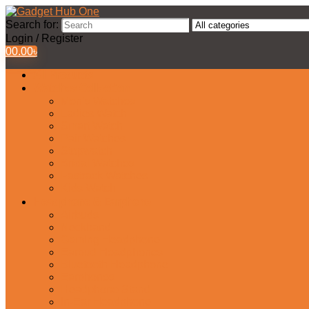
Search for:
Login / Register
0
0.00
৳
All Products
Watches Collection
Men’s Watches
Ladies Watch
Smart Watch
Pair Watches
Stopwatch
Bridal Watches
Fastrack Watches
Kids Watch
Headphone & Earphone
Airbuds
Neckband
Gaming Headphone
Earbud Headphones
Bluetooth Headphone
Earphones
Headphone Stand
In-Ear Headphone