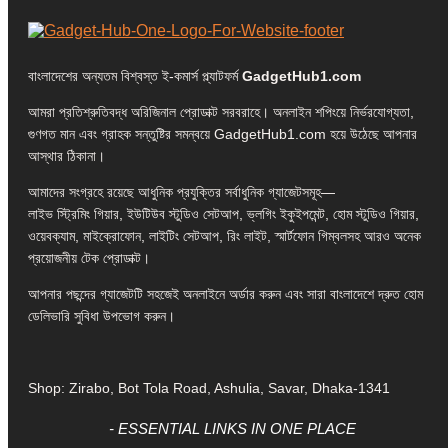
বাংলাদেশের অন্যতম বিশ্বস্ত ই-কমার্স প্ল্যাটফর্ম
GadgetHub1.com
আমরা প্রতিশ্রুতিবদ্ধ অরিজিনাল প্রোডাক্ট সরবরাহে। অনলাইন শপিংয়ে নির্ভরযোগ্যতা,
গুণগত মান এবং গ্রাহক সন্তুষ্টির সমন্বয়ে GadgetHub1.com হয়ে উঠেছে আপনার
আস্থার ঠিকানা।
আমাদের সংগ্রহে রয়েছে আধুনিক প্রযুক্তির সর্বাধুনিক গ্যাজেটসমূহ—
লাইভ স্ট্রিমিং গিয়ার, ইউটিউব স্টুডিও সেটআপ, ভ্লগিং ইকুইপমেন্ট, হোম স্টুডিও গিয়ার,
ওয়েবক্যাম, মাইক্রোফোন, লাইটিং সেটআপ, রিং লাইট, স্মার্টফোন গিম্বলসহ আরও অনেক
প্রয়োজনীয় টেক প্রোডাক্ট।
আপনার পছন্দের গ্যাজেটটি সহজেই অনলাইনে অর্ডার করুন এবং সারা বাংলাদেশে দ্রুত হোম
ডেলিভারি সুবিধা উপভোগ করুন।
Shop: Zirabo, Bot Tola Road, Ashulia, Savar, Dhaka-1341
- ESSENTIAL LINKS IN ONE PLACE