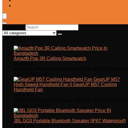
Blog
Wishlist
Search for:
Top rated products
Amazfit Pop 3R Calling Smartwatch
★
★
★
★
★
6,000.00
৳
Original price was: 6,000.00৳.
5,500.00
৳
Curren
price is: 5,500.00৳.
GearUP M57
High-Speed Handheld Fan || GearUP M57 Cooling
Handheld Fan
★
★
★
★
★
2,850.00
৳
Original price was: 2,850.00৳.
1,990.00
৳
Curren
price is: 1,990.00৳.
JBL GO3 Portable Bluetooth Speaker (IP67 Waterproof)
★
★
★
★
★