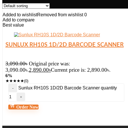
Added to wishlist
Removed from wishlist
0
Add to compare
Best value
SUNLUX RH10S 1D/2D BARCODE SCANNER
3,090.00
৳
Original price was:
3,090.00৳.
2,890.00
৳
Current price is: 2,890.00৳.
6%
★
★
★
★
★
(0)
Sunlux RH10S 1D/2D Barcode Scanner quantity
Order Now