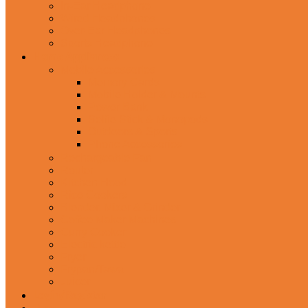
In-Ear Headphone
Wired Headphones
Over-Ear Headphones
Sports Headphone
Home Appliances
Mobile Accessories
Memory Cards
Mobile Holder & Mounts
Power Bank
Selfie Stick & Monopods
Outdoors & Sports
Phone Accessories
Rechargeable Fan
Router
Kitchen Hood
Rice Cookers
Blender, Mixer & Grinder
Coffee Maker Machines
Curry Cooker
Electric kettle
Fryer
Frypan/Tawa
Juicer
Login/Register