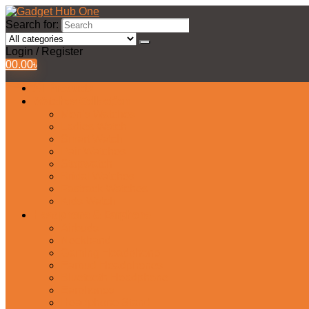
Search for:
Login / Register
0
0.00
৳
All Products
Watches Collection
Men’s Watches
Ladies Watch
Smart Watch
Pair Watches
Stopwatch
Bridal Watches
Fastrack Watches
Kids Watch
Headphone & Earphone
Airbuds
Neckband
Gaming Headphone
Earbud Headphones
Bluetooth Headphone
Earphones
Headphone Stand