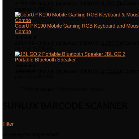
4,990.00
৳
Original price was: 4,990.00৳.
4,790.00
৳
Curren
price is: 4,790.00৳.
GearUP K190 Mobile Gaming RGB Keyboard and Mous
Combo
★
★
★
★
★
2,500.00
৳
Original price was: 2,500.00৳.
2,200.00
৳
Curren
price is: 2,200.00৳.
JBL GO 2
Portable Bluetooth Speaker
★
★
★
★
★
3,500.00
৳
Original price was: 3,500.00৳.
2,550.00
৳
Curren
price is: 2,550.00৳.
Home
Products tagged “Sunlux barcode scanner”
SUNLUX BARCODE SCANNER
Filter
Showing the single result