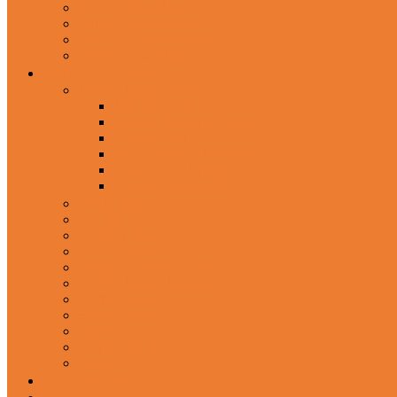
In-Ear Headphone
Wired Headphones
Over-Ear Headphones
Sports Headphone
Home Appliances
Mobile Accessories
Memory Cards
Mobile Holder & Mounts
Power Bank
Selfie Stick & Monopods
Outdoors & Sports
Phone Accessories
Rechargeable Fan
Router
Kitchen Hood
Rice Cookers
Blender, Mixer & Grinder
Coffee Maker Machines
Curry Cooker
Electric kettle
Fryer
Frypan/Tawa
Juicer
Login/Register