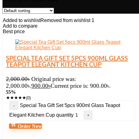
Added to wishlist
Removed from wishlist
1
Add to compare
Best price
SPECIAL TEA GIFT SET 5PCS 900ML GLASS
TEAPOT ELEGANT KITCHEN CUP
2,000.00
৳
Original price was:
2,000.00৳.
900.00
৳
Current price is: 900.00৳.
55%
★
★
★
★
★
(0)
Special Tea Gift Set 5pcs 900ml Glass Teapot
Elegant Kitchen Cup quantity
Order Now