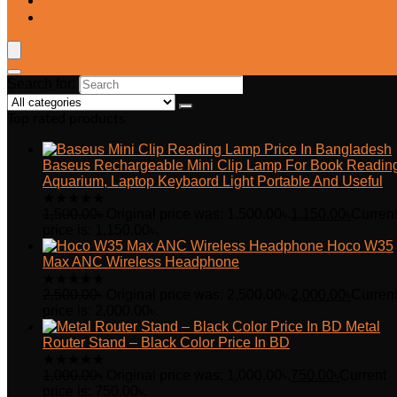
Blog
Wishlist
Search for:
Top rated products
Baseus Rechargeable Mini Clip Lamp For Book Readin
Aquarium, Laptop Keybaord Light Portable And Useful
★
★
★
★
★
1,500.00
৳
Original price was: 1,500.00৳.
1,150.00
৳
Curren
price is: 1,150.00৳.
Hoco W35
Max ANC Wireless Headphone
★
★
★
★
★
2,500.00
৳
Original price was: 2,500.00৳.
2,000.00
৳
Curren
price is: 2,000.00৳.
Metal
Router Stand – Black Color Price In BD
★
★
★
★
★
1,000.00
৳
Original price was: 1,000.00৳.
750.00
৳
Current
price is: 750.00৳.