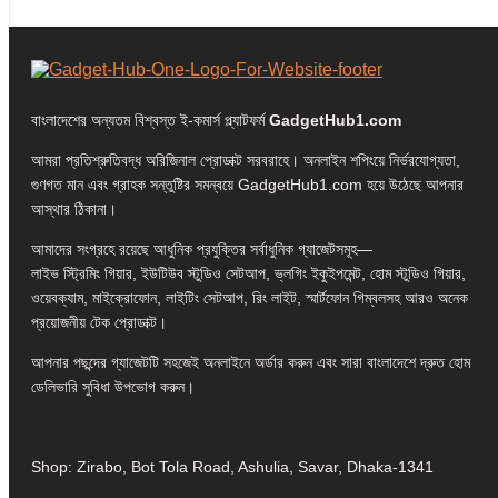
বাংলাদেশের অন্যতম বিশ্বস্ত ই-কমার্স প্ল্যাটফর্ম
GadgetHub1.com
আমরা প্রতিশ্রুতিবদ্ধ অরিজিনাল প্রোডাক্ট সরবরাহে। অনলাইন শপিংয়ে নির্ভরযোগ্যতা,
গুণগত মান এবং গ্রাহক সন্তুষ্টির সমন্বয়ে GadgetHub1.com হয়ে উঠেছে আপনার
আস্থার ঠিকানা।
আমাদের সংগ্রহে রয়েছে আধুনিক প্রযুক্তির সর্বাধুনিক গ্যাজেটসমূহ—
লাইভ স্ট্রিমিং গিয়ার, ইউটিউব স্টুডিও সেটআপ, ভ্লগিং ইকুইপমেন্ট, হোম স্টুডিও গিয়ার,
ওয়েবক্যাম, মাইক্রোফোন, লাইটিং সেটআপ, রিং লাইট, স্মার্টফোন গিম্বলসহ আরও অনেক
প্রয়োজনীয় টেক প্রোডাক্ট।
আপনার পছন্দের গ্যাজেটটি সহজেই অনলাইনে অর্ডার করুন এবং সারা বাংলাদেশে দ্রুত হোম
ডেলিভারি সুবিধা উপভোগ করুন।
Shop: Zirabo, Bot Tola Road, Ashulia, Savar, Dhaka-1341