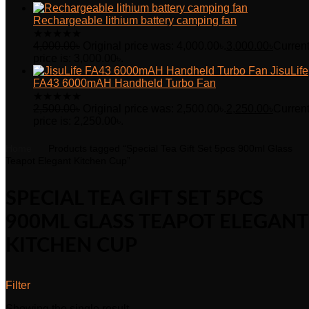
Rechargeable lithium battery camping fan
★
★
★
★
★
4,000.00
৳
Original price was: 4,000.00৳.
3,000.00
৳
Curren
price is: 3,000.00৳.
JisuLife
FA43 6000mAH Handheld Turbo Fan
★
★
★
★
★
2,500.00
৳
Original price was: 2,500.00৳.
2,250.00
৳
Curren
price is: 2,250.00৳.
Home
Products tagged “Special Tea Gift Set 5pcs 900ml Glass
Teapot Elegant Kitchen Cup”
SPECIAL TEA GIFT SET 5PCS
900ML GLASS TEAPOT ELEGANT
KITCHEN CUP
Filter
Showing the single result