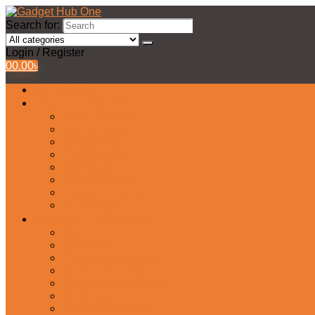
Search for:
Login / Register
0
0.00
৳
All Products
Watches Collection
Men’s Watches
Ladies Watch
Smart Watch
Pair Watches
Stopwatch
Bridal Watches
Fastrack Watches
Kids Watch
Headphone & Earphone
Airbuds
Neckband
Gaming Headphone
Earbud Headphones
Bluetooth Headphone
Earphones
Headphone Stand