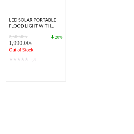
LED SOLAR PORTABLE
FLOOD LIGHT WITH
SOLAR POWERED & USB
2,500.00
৳
BATTERY
20%
1,990.00
৳
RECHARGEABLE
Out of Stock
★
★
★
★
★
(0)