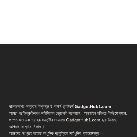
বাংলাদেশের অন্যতম বিশ্বস্ত ই-কমার্স প্ল্যাটফর্ম
GadgetHub1.com
আমরা প্রতিশ্রুতিবদ্ধ অরিজিনাল প্রোডাক্ট সরবরাহে। অনলাইন শপিংয়ে নির্ভরযোগ্যতা,
গুণগত মান এবং গ্রাহক সন্তুষ্টির সমন্বয়ে GadgetHub1.com হয়ে উঠেছে
আপনার আস্থার ঠিকানা।
আমাদের সংগ্রহে রয়েছে আধুনিক প্রযুক্তির সর্বাধুনিক গ্যাজেটসমূহ—