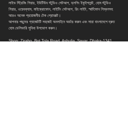
লাইভ স্ট্রিমিং গিয়ার, ইউটিউব স্টুডিও সেটআপ, ভ্লগিং ইকুইপমেন্ট, হোম স্টুডিও
গিয়ার, ওয়েবক্যাম, মাইক্রোফোন, লাইটিং সেটআপ, রিং লাইট, স্মার্টফোন গিম্বলসহ
আরও অনেক প্রয়োজনীয় টেক প্রোডাক্ট।
আপনার পছন্দের গ্যাজেটটি সহজেই অনলাইনে অর্ডার করুন এবং সারা বাংলাদেশে দ্রুত
হোম ডেলিভারি সুবিধা উপভোগ করুন।
Shop: Zirabo, Bot Tola Road, Ashulia, Savar, Dhaka-1341
- ESSENTIAL LINKS IN ONE PLACE
EXPLORE MORE
QUICK LINKS
ALL PRODUCT
TERMS &
CONDITIONS
WATCHES
COLLECTION
RETURNS AND
REFUND POLICY
YOUTUBE STUDIO
GEARS
HEADPHONE &
EARPHONE